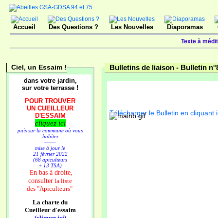
Accueil
Des Questions ?
Les Nouvelles
Diaporamas
Texte à médi
Ciel, un Essaim !
Bulletins de liaison -
Bulletin n°
dans votre jardin,
sur votre terrasse !
POUR TROUVER
UN CUEILLEUR
Télécharger le Bulletin en cliquant i
D'ESSAIM
cliquez ici
puis sur la commune où vous
habitez
------
mise à jour le
21 février 2022
(68 apiculteurs
+ 13 TSA)
n bas à droite,
E
consulter
la liste
des
"Apiculteurs"
La charte du
Cueilleur d'essaim
(cliquer ici)