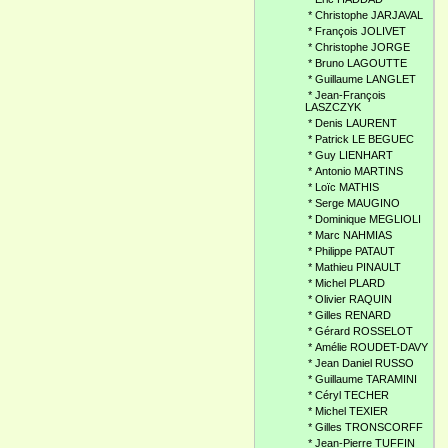
*
Christophe JARJAVAL
*
François JOLIVET
*
Christophe JORGE
*
Bruno LAGOUTTE
*
Guillaume LANGLET
*
Jean-François
LASZCZYK
*
Denis LAURENT
*
Patrick LE BEGUEC
*
Guy LIENHART
*
Antonio MARTINS
*
Loïc MATHIS
*
Serge MAUGINO
*
Dominique MEGLIOLI
*
Marc NAHMIAS
*
Philippe PATAUT
*
Mathieu PINAULT
*
Michel PLARD
*
Olivier RAQUIN
*
Gilles RENARD
*
Gérard ROSSELOT
*
Amélie ROUDET-DAVY
*
Jean Daniel RUSSO
*
Guillaume TARAMINI
*
Céryl TECHER
*
Michel TEXIER
*
Gilles TRONSCORFF
*
Jean-Pierre TUFFIN