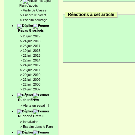
>
Plan d'accès
>
Visite de Classe
Réactions à cet article
>
Encore le pivert !
>
Essaim sauvage
Repas Grosbois
>
23 juin 2019
>
24 juin 2018
>
25 juin 2017
>
19 juin 2016
>
21 juin 2015
>
22 juin 2014
>
24 juin 2012
>
26 juin 2011
>
20 juin 2010
>
21 juin 2009
>
22 juin 2008
>
24 juin 2007
Rucher ENVA
>
Alerte un essaim !
Rucher à Créteil
>
Installation
>
Essaim dans le Parc