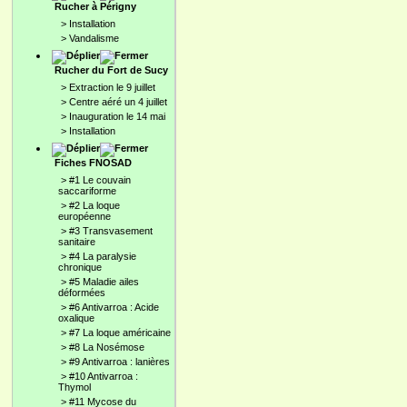
Rucher à Périgny
>
Installation
>
Vandalisme
Rucher du Fort de Sucy
>
Extraction le 9 juillet
>
Centre aéré un 4 juillet
>
Inauguration le 14 mai
>
Installation
Fiches FNOSAD
>
#1 Le couvain
saccariforme
>
#2 La loque
européenne
>
#3 Transvasement
sanitaire
>
#4 La paralysie
chronique
>
#5 Maladie ailes
déformées
>
#6 Antivarroa : Acide
oxalique
>
#7 La loque américaine
>
#8 La Nosémose
>
#9 Antivarroa : lanières
>
#10 Antivarroa :
Thymol
>
#11 Mycose du