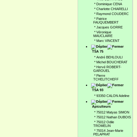
*
Dominique CENA
*
Charlotte CHIARELLI
*
Raymond COUDERC
*
Patrice
FAUQUEMBERT
*
Jacques GORRE
*
Véronique
MAUCLAIRE
*
Marc VINCENT
TSA 75
*
André BEHLOULI
*
Michel BOUCHERAT
*
Hervé ROBERT-
GAROUEL
*
Pierre
TCHELITCHEFF
TSA 93
*
93350 CALON Adeline
Apiculteurs
*
75012 Matyas SIMON
*
75012 Nathan DUBOIS
*
75012 Odile
TROMELIN
*
75014 Jean-Marie
PELAPRAT