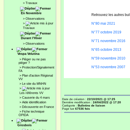
>
Travaux
En Novembre
Retrouvez les autres bul
>
Observations
>
N°80 mai 2021
Travaux
N°77 octobre 2019
Durant l'Hiver
N°71 novembre 2016
>
Observations
N°65 octobre 2013
Vespa Velutina
N°59 novembre 2010
>
Pièger ou ne pas
piéger ?
N°53 novembre 2007
>
Protection/Signalement
FA
>
Plan d'action Régional
VV
>
Le site du MNHN
>
Les référents VV
>
Causerie du 4 mars
Date de création :
22/10/2021 @ 17:25
>
Aide identification
Dernière modification :
24/04/2022 @ 17:20
Catégorie :
Bulletins de liaison
>
Découverte en France
Page lue
67536 fois
>
Fiche technique
OPIDA
Grosbois