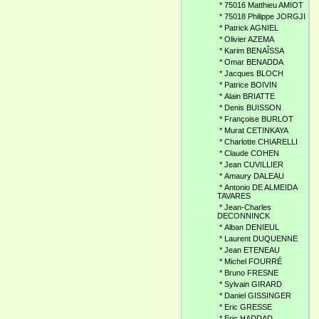
*
75016 Matthieu AMIOT
*
75018 Philippe JORGJI
*
Patrick AGNIEL
*
Olivier AZEMA
*
Karim BENAÎSSA
*
Omar BENADDA
*
Jacques BLOCH
*
Patrice BOIVIN
*
Alain BRIATTE
*
Denis BUISSON
*
Françoise BURLOT
*
Murat CETINKAYA
*
Charlotte CHIARELLI
*
Claude COHEN
*
Jean CUVILLIER
*
Amaury DALEAU
*
Antonio DE ALMEIDA
TAVARES
*
Jean-Charles
DECONNINCK
*
Alban DENIEUL
*
Laurent DUQUENNE
*
Jean ETENEAU
*
Michel FOURRÉ
*
Bruno FRESNE
*
Sylvain GIRARD
*
Daniel GISSINGER
*
Eric GRESSE
*
Eric HADDAD