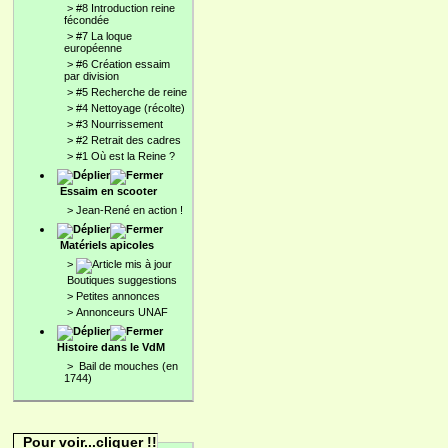
>
#8 Introduction reine
fécondée
>
#7 La loque
européenne
>
#6 Création essaim
par division
>
#5 Recherche de reine
>
#4 Nettoyage (récolte)
>
#3 Nourrissement
>
#2 Retrait des cadres
>
#1 Où est la Reine ?
Essaim en scooter
>
Jean-René en action !
Matériels apicoles
>
Boutiques suggestions
>
Petites annonces
>
Annonceurs UNAF
Histoire dans le VdM
>
Bail de mouches (en
1744)
Pour voir...cliquer !!