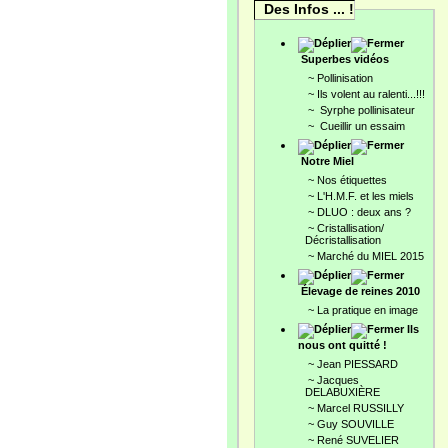
Des Infos ... !
Superbes vidéos
~
Pollinisation
~
Ils volent au ralenti...!!!
~
Syrphe pollinisateur
~
Cueillir un essaim
Notre Miel
~
Nos étiquettes
~
L'H.M.F. et les miels
~
DLUO : deux ans ?
~
Cristallisation/
Décristallisation
~
Marché du MIEL 2015
Élevage de reines 2010
~
La pratique en image
Ils
nous ont quitté !
~
Jean PIESSARD
~
Jacques
DELABUXIÈRE
~
Marcel RUSSILLY
~
Guy SOUVILLE
~
René SUVELIER