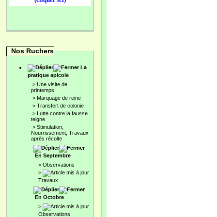
Nos Ruchers
La
pratique apicole
>
Une visite de
printemps
>
Marquage de reine
>
Transfert de colonie
>
Lutte contre la fausse
teigne
>
Stimulation,
Nourrissement; Travaux
après récolte
En Septembre
>
Observations
>
Travaux
En Octobre
>
Observations