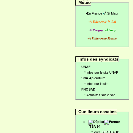
Météo
•
En France
•
À St Maur
•À Villeneuve-le-Roi
•À Périgny
•À Sucy
•À Villiers-sur-Marne
Infos des syndicats
UNAF
*
Infos sur le site UNAF
SNA Apiculture
*
Infos sur le site
FNOSAD
*
Actualités sur le site
Cueilleurs essaims
TSA 94
*
Yves BERTHAUD