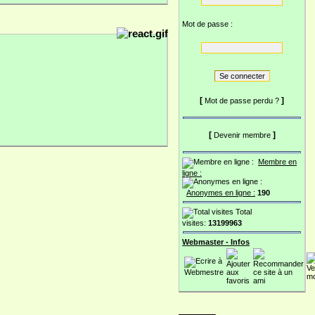
Mot de passe :
[
]
Mot de passe perdu ?
[
]
Devenir membre
Membre en
ligne :
Anonymes en ligne :
190
Total
visites:
13199963
Webmaster - Infos