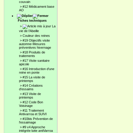
couvain
>
#12 Médicament base
AO
Fiches techniques
>
La
vie de l'Abeille
>
Couleur des reines
>
#19 Objectifs visite
automne-Mesures
préventives hivernage
>
#18 Produits de
traitements
>
#17 Visite sanitaire
apicole
>
#16 Introduction d'une
reine en ponte
>
#15 La visite de
printemps
>
#14 Créations
d'essaims
>
#13 Visite de
printemps
>
#12 Code Bon
Voisinage
>
#11 Traitement
Antivarroa et SUIVI
>
#10bis Prévention de
l'essaimage
>
#9 v4 Approche
intégrée lutte antiVarroa