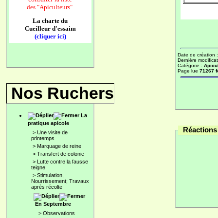
des
"Apiculteurs"
La charte du
Cueilleur d'essaim
(cliquer ici)
Date de création 
Dernière modificat
Catégorie :
Apicu
Page lue
71267 f
Nos Ruchers
La
pratique apicole
Réactions 
>
Une visite de
printemps
>
Marquage de reine
>
Transfert de colonie
>
Lutte contre la fausse
teigne
>
Stimulation,
Nourrissement; Travaux
après récolte
En Septembre
>
Observations