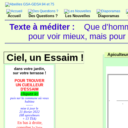
Accueil
Des Questions ?
Les Nouvelles
Diaporamas
Texte à méditer :
Que d'homme
pour voir mieux, mais pour 
Ciel, un Essaim !
Apiculteu
dans votre jardin,
sur votre terrasse !
POUR TROUVER
UN CUEILLEUR
D'ESSAIM
cliquez ici
puis sur la commune où vous
- ---------------
habitez
-
------
mise à jour le
21 février 2022
(68 apiculteurs
+ 13 TSA)
n bas à droite,
E
consulter
la liste