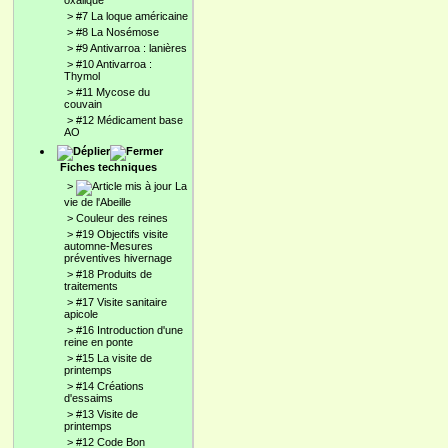
oxalique
>
#7 La loque américaine
>
#8 La Nosémose
>
#9 Antivarroa : lanières
>
#10 Antivarroa :
Thymol
>
#11 Mycose du
couvain
>
#12 Médicament base
AO
Fiches techniques
>
La
vie de l'Abeille
>
Couleur des reines
>
#19 Objectifs visite
automne-Mesures
préventives hivernage
>
#18 Produits de
traitements
>
#17 Visite sanitaire
apicole
>
#16 Introduction d'une
reine en ponte
>
#15 La visite de
printemps
>
#14 Créations
d'essaims
>
#13 Visite de
printemps
>
#12 Code Bon