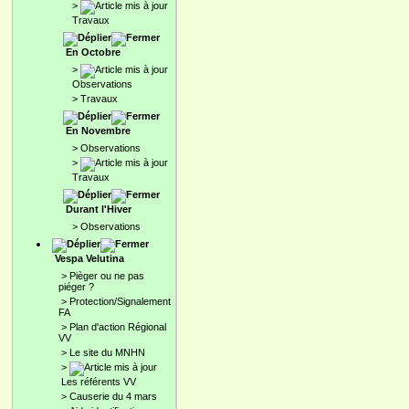
>
Travaux
En Octobre
>
Observations
>
Travaux
En Novembre
>
Observations
>
Travaux
Durant l'Hiver
>
Observations
Vespa Velutina
>
Pièger ou ne pas
piéger ?
>
Protection/Signalement
FA
>
Plan d'action Régional
VV
>
Le site du MNHN
>
Les référents VV
>
Causerie du 4 mars