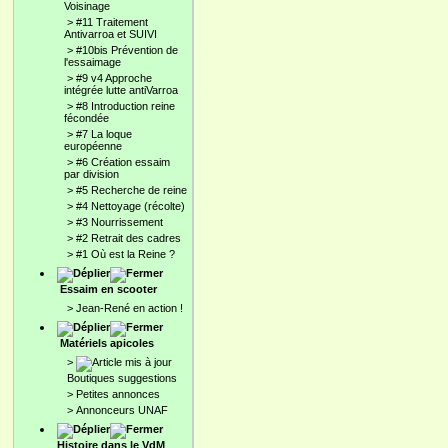
Voisinage
>
#11 Traitement
Antivarroa et SUIVI
>
#10bis Prévention de
l'essaimage
>
#9 v4 Approche
intégrée lutte antiVarroa
>
#8 Introduction reine
fécondée
>
#7 La loque
européenne
>
#6 Création essaim
par division
>
#5 Recherche de reine
>
#4 Nettoyage (récolte)
>
#3 Nourrissement
>
#2 Retrait des cadres
>
#1 Où est la Reine ?
Essaim en scooter
>
Jean-René en action !
Matériels apicoles
>
Boutiques suggestions
>
Petites annonces
>
Annonceurs UNAF
Histoire dans le VdM