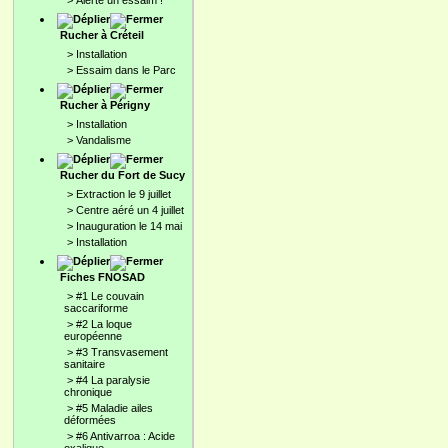
>
Alerte un essaim !
Rucher à Créteil
>
Installation
>
Essaim dans le Parc
Rucher à Périgny
>
Installation
>
Vandalisme
Rucher du Fort de Sucy
>
Extraction le 9 juillet
>
Centre aéré un 4 juillet
>
Inauguration le 14 mai
>
Installation
Fiches FNOSAD
>
#1 Le couvain
saccariforme
>
#2 La loque
européenne
>
#3 Transvasement
sanitaire
>
#4 La paralysie
chronique
>
#5 Maladie ailes
déformées
>
#6 Antivarroa : Acide