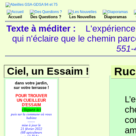
Accueil
Des Questions ?
Les Nouvelles
Diaporamas
Texte à méditer :
L'expérience
qui n'éclaire que le chemin pa
551-
Ciel, un Essaim !
Ruc
dans votre jardin,
sur votre terrasse !
POUR TROUVER
L’
UN CUEILLEUR
D'ESSAIM
ch
cliquez ici
puis sur la commune où vous
co
habitez
------
mise à jour le
am
21 février 2022
(68 apiculteurs