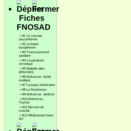
Fiches
FNOSAD
>
#1 Le couvain
saccariforme
>
#2 La loque
européenne
>
#3 Transvasement
sanitaire
>
#4 La paralysie
chronique
>
#5 Maladie ailes
déformées
>
#6 Antivarroa : Acide
oxalique
>
#7 La loque américaine
>
#8 La Nosémose
>
#9 Antivarroa : lanières
>
#10 Antivarroa :
Thymol
>
#11 Mycose du
couvain
>
#12 Médicament base
AO