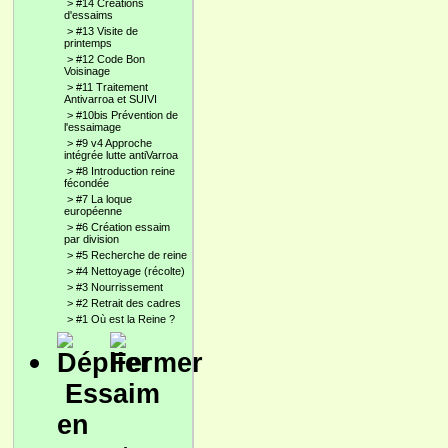
>
#14 Créations
d'essaims
>
#13 Visite de
printemps
>
#12 Code Bon
Voisinage
>
#11 Traitement
Antivarroa et SUIVI
>
#10bis Prévention de
l'essaimage
>
#9 v4 Approche
intégrée lutte antiVarroa
>
#8 Introduction reine
fécondée
>
#7 La loque
européenne
>
#6 Création essaim
par division
>
#5 Recherche de reine
>
#4 Nettoyage (récolte)
>
#3 Nourrissement
>
#2 Retrait des cadres
>
#1 Où est la Reine ?
Essaim
en