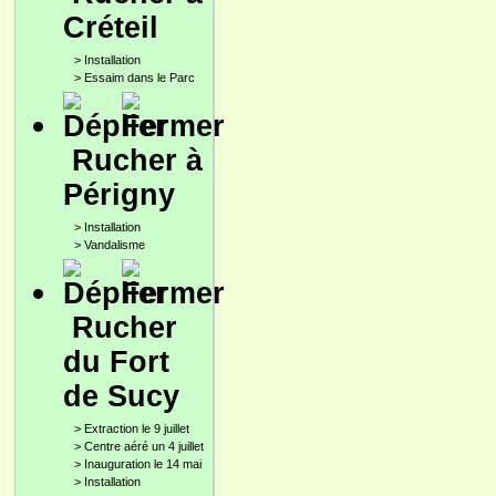
Créteil
>
Installation
>
Essaim dans le Parc
Rucher à
Périgny
>
Installation
>
Vandalisme
Rucher
du Fort
de Sucy
>
Extraction le 9 juillet
>
Centre aéré un 4 juillet
>
Inauguration le 14 mai
>
Installation