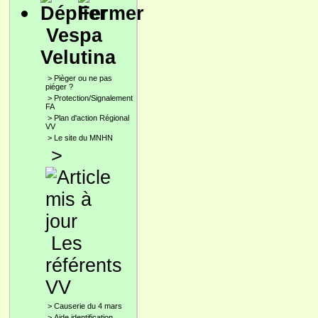
Vespa
Velutina
>
Pièger ou ne pas
piéger ?
>
Protection/Signalement
FA
>
Plan d'action Régional
VV
>
Le site du MNHN
>
Les
référents
VV
>
Causerie du 4 mars
>
Aide identification