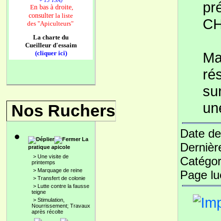
+ 13 TSA)
pr
n bas à droite,
E
consulter
la liste
C
des
"Apiculteurs"
La charte du
Cueilleur d'essaim
(cliquer ici)
Ma
ré
su
un
Nos Ruchers
Date de
La
Dernièr
pratique apicole
>
Une visite de
Catégor
printemps
>
Marquage de reine
Page l
>
Transfert de colonie
>
Lutte contre la fausse
teigne
>
Stimulation,
Nourrissement; Travaux
après récolte