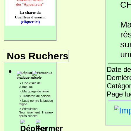
C
des
"Apiculteurs"
La charte du
Cueilleur d'essaim
(cliquer ici)
Ma
ré
su
un
Nos Ruchers
Date de
La
Dernièr
pratique apicole
>
Une visite de
Catégor
printemps
>
Marquage de reine
Page l
>
Transfert de colonie
>
Lutte contre la fausse
teigne
>
Stimulation,
Nourrissement; Travaux
après récolte