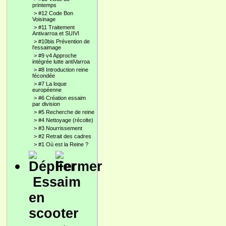
printemps
>
#12 Code Bon
Voisinage
>
#11 Traitement
Antivarroa et SUIVI
>
#10bis Prévention de
l'essaimage
>
#9 v4 Approche
intégrée lutte antiVarroa
>
#8 Introduction reine
fécondée
>
#7 La loque
européenne
>
#6 Création essaim
par division
>
#5 Recherche de reine
>
#4 Nettoyage (récolte)
>
#3 Nourrissement
>
#2 Retrait des cadres
>
#1 Où est la Reine ?
Essaim
en
scooter