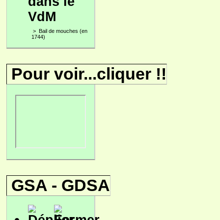
dans le
VdM
>
Bail de mouches (en
1744)
Pour voir...cliquer !!
GSA - GDSA