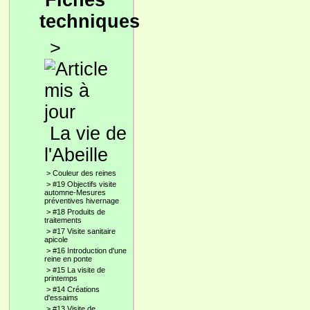
Fiches
techniques
>
La vie de
l'Abeille
>
Couleur des reines
>
#19 Objectifs visite
automne-Mesures
préventives hivernage
>
#18 Produits de
traitements
>
#17 Visite sanitaire
apicole
>
#16 Introduction d'une
reine en ponte
>
#15 La visite de
printemps
>
#14 Créations
d'essaims
>
#13 Visite de