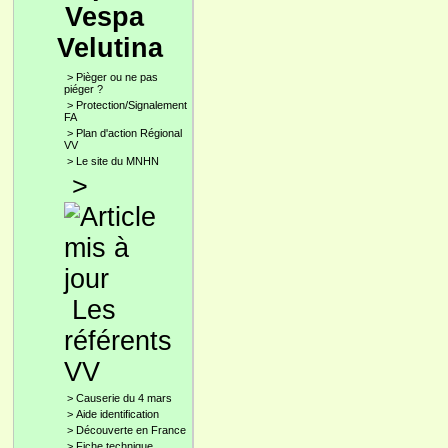
Vespa
Velutina
>
Pièger ou ne pas
piéger ?
>
Protection/Signalement
FA
>
Plan d'action Régional
VV
>
Le site du MNHN
>
Les
référents
VV
>
Causerie du 4 mars
>
Aide identification
>
Découverte en France
>
Fiche technique