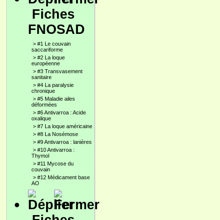
Fiches
FNOSAD
>
#1 Le couvain
saccariforme
>
#2 La loque
européenne
>
#3 Transvasement
sanitaire
>
#4 La paralysie
chronique
>
#5 Maladie ailes
déformées
>
#6 Antivarroa : Acide
oxalique
>
#7 La loque américaine
>
#8 La Nosémose
>
#9 Antivarroa : lanières
>
#10 Antivarroa :
Thymol
>
#11 Mycose du
couvain
>
#12 Médicament base
AO