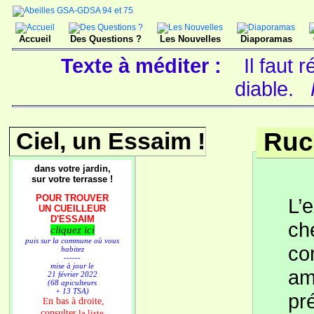
Accueil
Des Questions ?
Les Nouvelles
Diaporamas
Texte à méditer :
Il faut
diable.
Ciel, un Essaim !
Ruc
dans votre jardin,
sur votre terrasse !
POUR TROUVER
L’
UN CUEILLEUR
D'ESSAIM
ch
cliquez ici
puis sur la commune où vous
co
habitez
------
mise à jour le
am
21 février 2022
(68 apiculteurs
+ 13 TSA)
pr
n bas à droite,
E
consulter
la liste