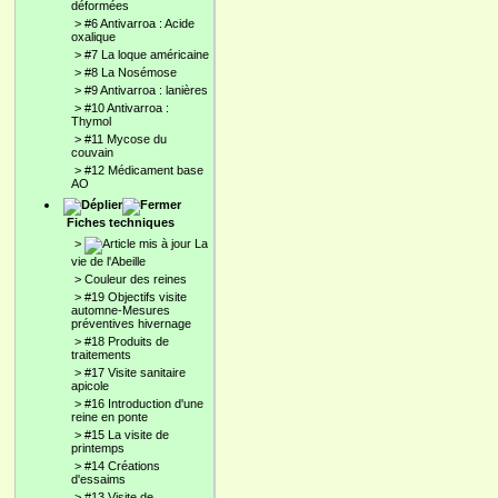
déformées
>
#6 Antivarroa : Acide
oxalique
>
#7 La loque américaine
>
#8 La Nosémose
>
#9 Antivarroa : lanières
>
#10 Antivarroa :
Thymol
>
#11 Mycose du
couvain
>
#12 Médicament base
AO
Fiches techniques
>
La
vie de l'Abeille
>
Couleur des reines
>
#19 Objectifs visite
automne-Mesures
préventives hivernage
>
#18 Produits de
traitements
>
#17 Visite sanitaire
apicole
>
#16 Introduction d'une
reine en ponte
>
#15 La visite de
printemps
>
#14 Créations
d'essaims
>
#13 Visite de