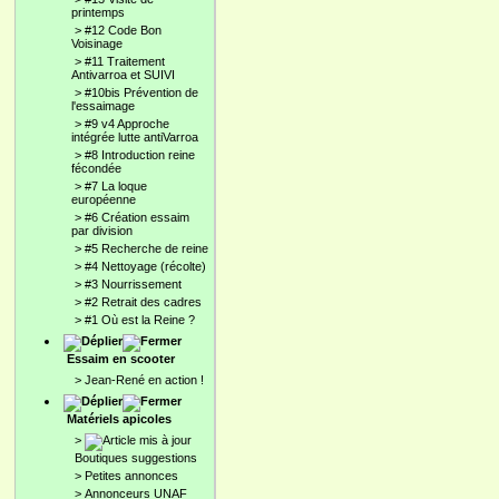
printemps
>
#12 Code Bon
Voisinage
>
#11 Traitement
Antivarroa et SUIVI
>
#10bis Prévention de
l'essaimage
>
#9 v4 Approche
intégrée lutte antiVarroa
>
#8 Introduction reine
fécondée
>
#7 La loque
européenne
>
#6 Création essaim
par division
>
#5 Recherche de reine
>
#4 Nettoyage (récolte)
>
#3 Nourrissement
>
#2 Retrait des cadres
>
#1 Où est la Reine ?
Essaim en scooter
>
Jean-René en action !
Matériels apicoles
>
Boutiques suggestions
>
Petites annonces
>
Annonceurs UNAF