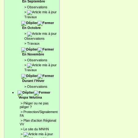
En Septembre
>
Observations
>
Travaux
En Octobre
>
Observations
>
Travaux
En Novembre
>
Observations
>
Travaux
Durant l'Hiver
>
Observations
Vespa Velutina
>
Pièger ou ne pas
piéger ?
>
Protection/Signalement
FA
>
Plan d'action Régional
VV
>
Le site du MNHN
>