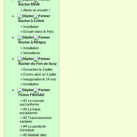
Rucher ENVA
>
Alerte un essaim !
Rucher à Créteil
>
Installation
>
Essaim dans le Parc
Rucher à Périgny
>
Installation
>
Vandalisme
Rucher du Fort de Sucy
>
Extraction le 9 juillet
>
Centre aéré un 4 juillet
>
Inauguration le 14 mai
>
Installation
Fiches FNOSAD
>
#1 Le couvain
saccariforme
>
#2 La loque
européenne
>
#3 Transvasement
sanitaire
>
#4 La paralysie
chronique
>
#5 Maladie ailes