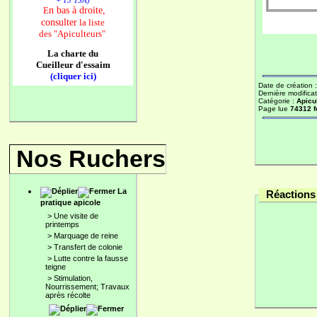
+ 13 TSA)
n bas à droite,
E
consulter
la liste
des
"Apiculteurs"
La charte du
Cueilleur d'essaim
(cliquer ici)
Date de création 
Dernière modificat
Catégorie :
Apicu
Page lue
74312 f
Nos Ruchers
La
Réactions 
pratique apicole
>
Une visite de
printemps
>
Marquage de reine
>
Transfert de colonie
>
Lutte contre la fausse
teigne
>
Stimulation,
Nourrissement; Travaux
après récolte