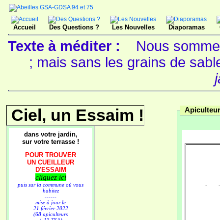
Accueil
Des Questions ?
Les Nouvelles
Diaporamas
Texte à méditer :
Nous sommes 
; mais sans les grains de sable
Ciel, un Essaim !
Apiculteu
dans votre jardin,
sur votre terrasse !
POUR TROUVER
UN CUEILLEUR
D'ESSAIM
cliquez ici
puis sur la commune où vous
- -----
habitez
------
mise à jour le
21 février 2022
(68 apiculteurs