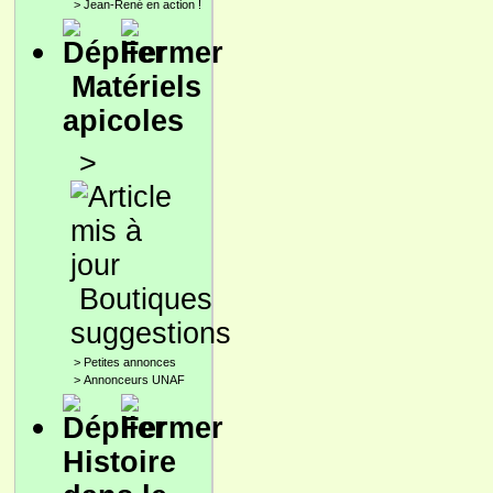
>
Jean-René en action !
Matériels
apicoles
>
Boutiques
suggestions
>
Petites annonces
>
Annonceurs UNAF
Histoire