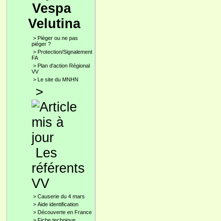
Vespa
Velutina
>
Pièger ou ne pas
piéger ?
>
Protection/Signalement
FA
>
Plan d'action Régional
VV
>
Le site du MNHN
>
Les
référents
VV
>
Causerie du 4 mars
>
Aide identification
>
Découverte en France
>
Fiche technique