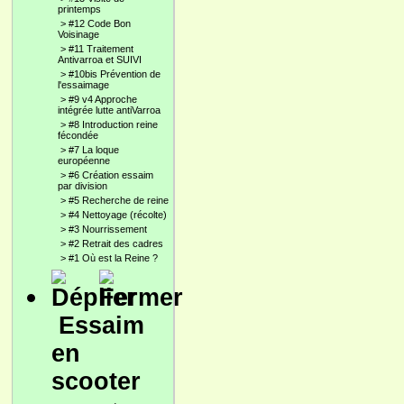
printemps
>
#12 Code Bon
Voisinage
>
#11 Traitement
Antivarroa et SUIVI
>
#10bis Prévention de
l'essaimage
>
#9 v4 Approche
intégrée lutte antiVarroa
>
#8 Introduction reine
fécondée
>
#7 La loque
européenne
>
#6 Création essaim
par division
>
#5 Recherche de reine
>
#4 Nettoyage (récolte)
>
#3 Nourrissement
>
#2 Retrait des cadres
>
#1 Où est la Reine ?
Essaim
en
scooter