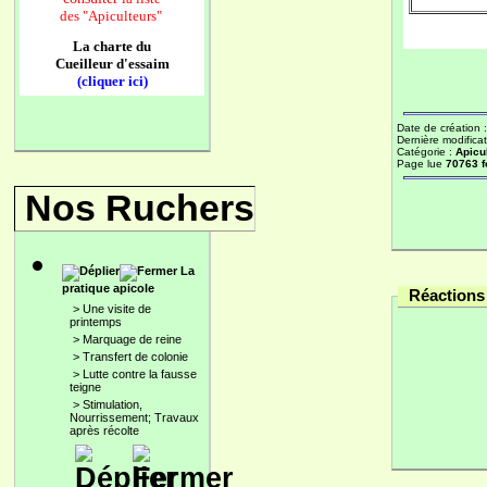
des
"Apiculteurs"
La charte du
Cueilleur d'essaim
(cliquer ici)
Date de création 
Dernière modificat
Catégorie :
Apicu
Page lue
70763 f
Nos Ruchers
La
pratique apicole
Réactions 
>
Une visite de
printemps
>
Marquage de reine
>
Transfert de colonie
>
Lutte contre la fausse
teigne
>
Stimulation,
Nourrissement; Travaux
après récolte