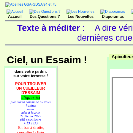
Accueil
Des Questions ?
Les Nouvelles
Diaporamas
Texte à méditer :
A dire vér
dernières cru
Ciel, un Essaim !
Apiculteur
dans votre jardin,
sur votre terrasse !
POUR TROUVER
UN CUEILLEUR
D'ESSAIM
cliquez ici
puis sur la commune où vous
habitez
- -----------
------
mise à jour le
21 février 2022
(68 apiculteurs
+ 13 TSA)
n bas à droite,
E
consulter
la liste