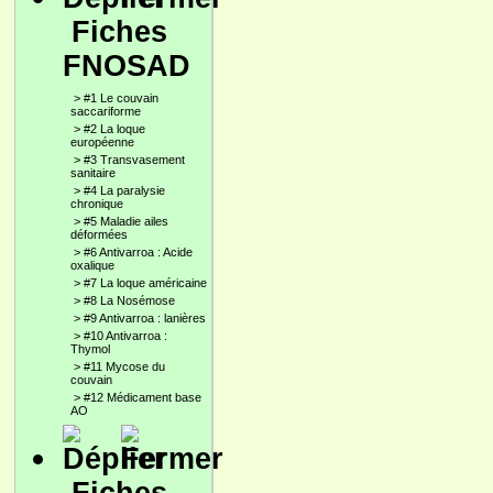
Fiches
FNOSAD
>
#1 Le couvain
saccariforme
>
#2 La loque
européenne
>
#3 Transvasement
sanitaire
>
#4 La paralysie
chronique
>
#5 Maladie ailes
déformées
>
#6 Antivarroa : Acide
oxalique
>
#7 La loque américaine
>
#8 La Nosémose
>
#9 Antivarroa : lanières
>
#10 Antivarroa :
Thymol
>
#11 Mycose du
couvain
>
#12 Médicament base
AO