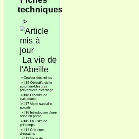
Fiches
techniques
>
La vie de
l'Abeille
>
Couleur des reines
>
#19 Objectifs visite
automne-Mesures
préventives hivernage
>
#18 Produits de
traitements
>
#17 Visite sanitaire
apicole
>
#16 Introduction d'une
reine en ponte
>
#15 La visite de
printemps
>
#14 Créations
d'essaims
>
#13 Visite de