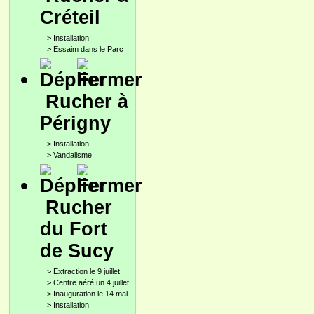
Créteil
>
Installation
>
Essaim dans le Parc
Rucher à
Périgny
>
Installation
>
Vandalisme
Rucher
du Fort
de Sucy
>
Extraction le 9 juillet
>
Centre aéré un 4 juillet
>
Inauguration le 14 mai
>
Installation