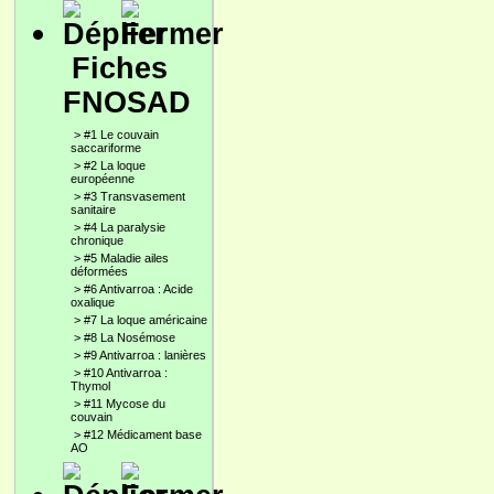
Fiches
FNOSAD
>
#1 Le couvain
saccariforme
>
#2 La loque
européenne
>
#3 Transvasement
sanitaire
>
#4 La paralysie
chronique
>
#5 Maladie ailes
déformées
>
#6 Antivarroa : Acide
oxalique
>
#7 La loque américaine
>
#8 La Nosémose
>
#9 Antivarroa : lanières
>
#10 Antivarroa :
Thymol
>
#11 Mycose du
couvain
>
#12 Médicament base
AO