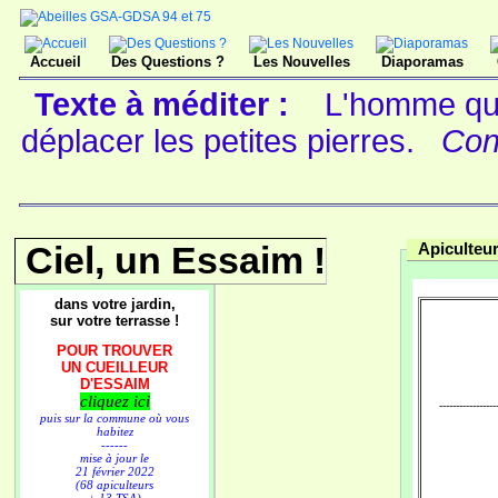
Accueil
Des Questions ?
Les Nouvelles
Diaporamas
Texte à méditer :
L'homme qu
déplacer les petites pierres.
Con
Ciel, un Essaim !
Apiculteu
dans votre jardin,
sur votre terrasse !
POUR TROUVER
UN CUEILLEUR
D'ESSAIM
cliquez ici
-------------------
puis sur la commune où vous
habitez
------
mise à jour le
21 février 2022
(68 apiculteurs