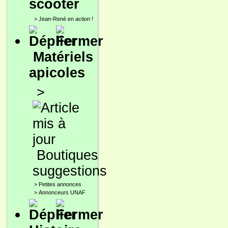
scooter
>
Jean-René en action !
Matériels
apicoles
>
Boutiques
suggestions
>
Petites annonces
>
Annonceurs UNAF