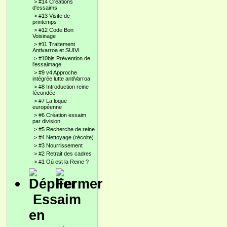
>
#14 Créations
d'essaims
>
#13 Visite de
printemps
>
#12 Code Bon
Voisinage
>
#11 Traitement
Antivarroa et SUIVI
>
#10bis Prévention de
l'essaimage
>
#9 v4 Approche
intégrée lutte antiVarroa
>
#8 Introduction reine
fécondée
>
#7 La loque
européenne
>
#6 Création essaim
par division
>
#5 Recherche de reine
>
#4 Nettoyage (récolte)
>
#3 Nourrissement
>
#2 Retrait des cadres
>
#1 Où est la Reine ?
Essaim
en