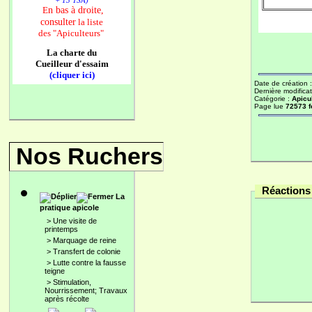
+ 13 TSA)
n bas à droite,
E
consulter
la liste
des
"Apiculteurs"
La charte du
Cueilleur d'essaim
(cliquer ici)
Date de création 
Dernière modificat
Catégorie :
Apicu
Page lue
72573 f
Nos Ruchers
Réactions 
La
pratique apicole
>
Une visite de
printemps
>
Marquage de reine
>
Transfert de colonie
>
Lutte contre la fausse
teigne
>
Stimulation,
Nourrissement; Travaux
après récolte