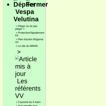
Vespa
Velutina
>
Pièger ou ne pas
piéger ?
>
Protection/Signalement
FA
>
Plan d'action Régional
VV
>
Le site du MNHN
>
Les
référents
VV
>
Causerie du 4 mars
>
Aide identification