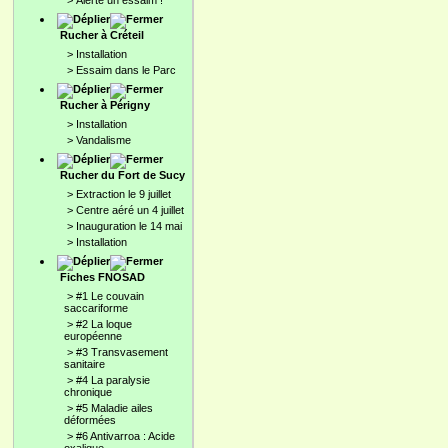
>
Alerte un essaim !
Rucher à Créteil
>
Installation
>
Essaim dans le Parc
Rucher à Périgny
>
Installation
>
Vandalisme
Rucher du Fort de Sucy
>
Extraction le 9 juillet
>
Centre aéré un 4 juillet
>
Inauguration le 14 mai
>
Installation
Fiches FNOSAD
>
#1 Le couvain
saccariforme
>
#2 La loque
européenne
>
#3 Transvasement
sanitaire
>
#4 La paralysie
chronique
>
#5 Maladie ailes
déformées
>
#6 Antivarroa : Acide