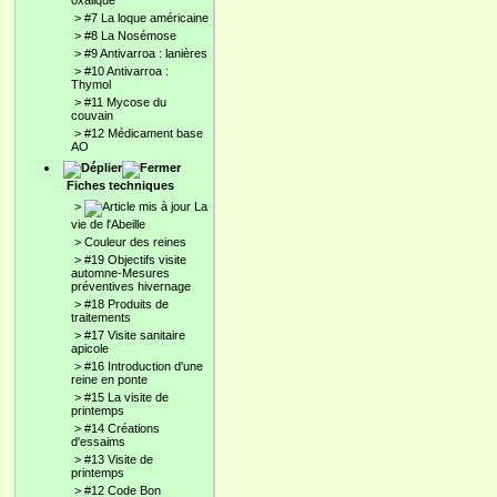
oxalique
>
#7 La loque américaine
>
#8 La Nosémose
>
#9 Antivarroa : lanières
>
#10 Antivarroa :
Thymol
>
#11 Mycose du
couvain
>
#12 Médicament base
AO
Fiches techniques
>
La
vie de l'Abeille
>
Couleur des reines
>
#19 Objectifs visite
automne-Mesures
préventives hivernage
>
#18 Produits de
traitements
>
#17 Visite sanitaire
apicole
>
#16 Introduction d'une
reine en ponte
>
#15 La visite de
printemps
>
#14 Créations
d'essaims
>
#13 Visite de
printemps
>
#12 Code Bon