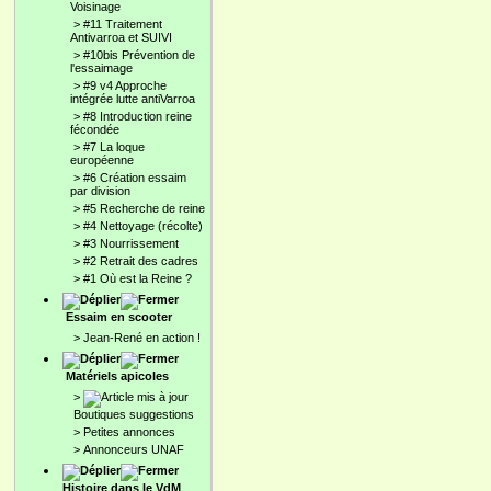
Voisinage
>
#11 Traitement
Antivarroa et SUIVI
>
#10bis Prévention de
l'essaimage
>
#9 v4 Approche
intégrée lutte antiVarroa
>
#8 Introduction reine
fécondée
>
#7 La loque
européenne
>
#6 Création essaim
par division
>
#5 Recherche de reine
>
#4 Nettoyage (récolte)
>
#3 Nourrissement
>
#2 Retrait des cadres
>
#1 Où est la Reine ?
Essaim en scooter
>
Jean-René en action !
Matériels apicoles
>
Boutiques suggestions
>
Petites annonces
>
Annonceurs UNAF
Histoire dans le VdM