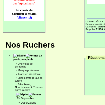
des
"Apiculteurs"
La charte du
Cueilleur d'essaim
(cliquer ici)
Date de création 
Dernière modificat
Catégorie :
Apicu
Page lue
71198 f
Nos Ruchers
La
Réactions 
pratique apicole
>
Une visite de
printemps
>
Marquage de reine
>
Transfert de colonie
>
Lutte contre la fausse
teigne
>
Stimulation,
Nourrissement; Travaux
après récolte
En Septembre
>
Observations