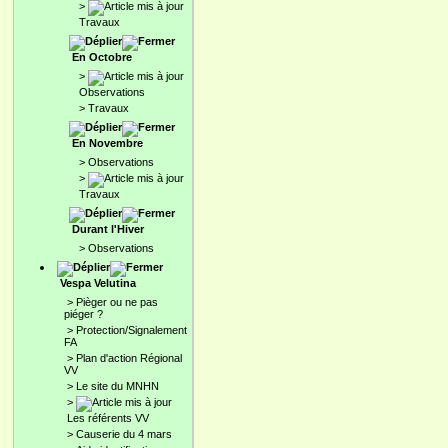
>
Travaux
En Octobre
>
Observations
>
Travaux
En Novembre
>
Observations
>
Travaux
Durant l'Hiver
>
Observations
Vespa Velutina
>
Pièger ou ne pas
piéger ?
>
Protection/Signalement
FA
>
Plan d'action Régional
VV
>
Le site du MNHN
>
Les référents VV
>
Causerie du 4 mars