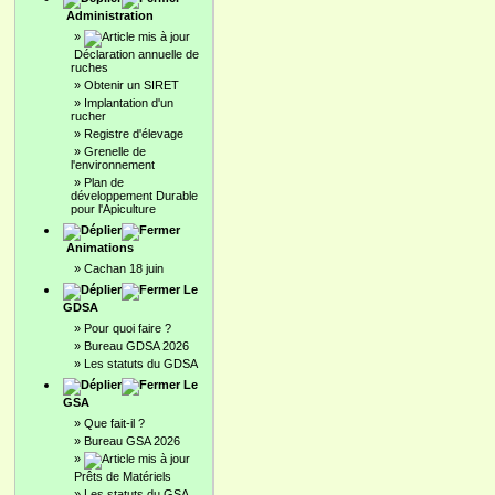
Administration
»
Déclaration annuelle de
ruches
»
Obtenir un SIRET
»
Implantation d'un
rucher
»
Registre d'élevage
»
Grenelle de
l'environnement
»
Plan de
développement Durable
pour l'Apiculture
Animations
»
Cachan 18 juin
Le
GDSA
»
Pour quoi faire ?
»
Bureau GDSA 2026
»
Les statuts du GDSA
Le
GSA
»
Que fait-il ?
»
Bureau GSA 2026
»
Prêts de Matériels
»
Les statuts du GSA