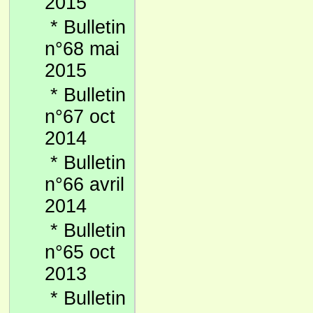
2015
*
Bulletin
n°68 mai
2015
*
Bulletin
n°67 oct
2014
*
Bulletin
n°66 avril
2014
*
Bulletin
n°65 oct
2013
*
Bulletin