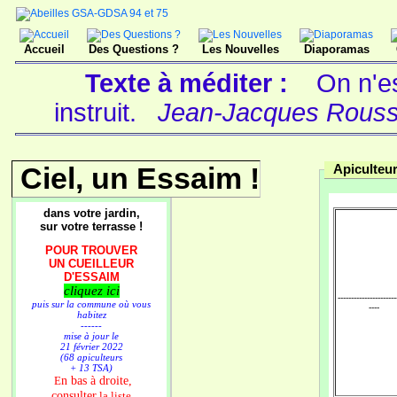
Accueil
Des Questions ?
Les Nouvelles
Diaporamas
Texte à méditer :
On n'es
instruit.
Jean-Jacques Roussea
Ciel, un Essaim !
Apiculteur
dans votre jardin,
sur votre terrasse !
POUR TROUVER
UN CUEILLEUR
D'ESSAIM
cliquez ici
----------------------
puis sur la commune où vous
----
habitez
------
mise à jour le
21 février 2022
(68 apiculteurs
+ 13 TSA)
n bas à droite,
E
consulter
la liste