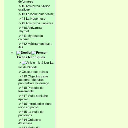
déformées
>
#6 Antivarroa : Acide
oxalique
>
#7 La loque américaine
>
#8 La Nosémose
>
#9 Antivarroa : lanières
>
#10 Antivarroa :
Thymol
>
#11 Mycose du
couvain
>
#12 Médicament base
AO
Fiches techniques
>
La
vie de l'Abeille
>
Couleur des reines
>
#19 Objectifs visite
automne-Mesures
préventives hivernage
>
#18 Produits de
traitements
>
#17 Visite sanitaire
apicole
>
#16 Introduction d'une
reine en ponte
>
#15 La visite de
printemps
>
#14 Créations
d'essaims
>
#13 Visite de