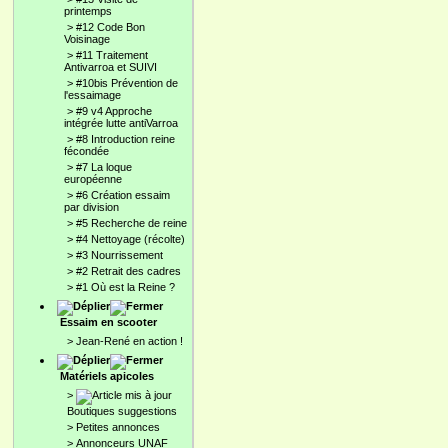
printemps
>
#12 Code Bon
Voisinage
>
#11 Traitement
Antivarroa et SUIVI
>
#10bis Prévention de
l'essaimage
>
#9 v4 Approche
intégrée lutte antiVarroa
>
#8 Introduction reine
fécondée
>
#7 La loque
européenne
>
#6 Création essaim
par division
>
#5 Recherche de reine
>
#4 Nettoyage (récolte)
>
#3 Nourrissement
>
#2 Retrait des cadres
>
#1 Où est la Reine ?
Essaim en scooter
>
Jean-René en action !
Matériels apicoles
>
Boutiques suggestions
>
Petites annonces
>
Annonceurs UNAF