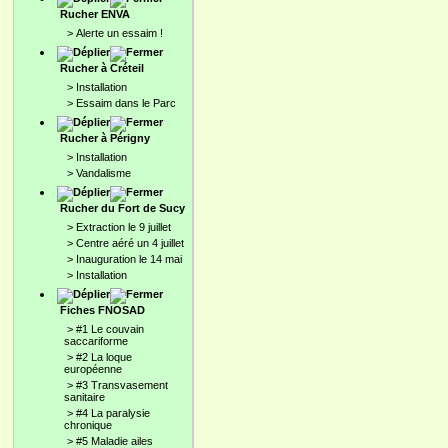
Rucher ENVA
>
Alerte un essaim !
Rucher à Créteil
>
Installation
>
Essaim dans le Parc
Rucher à Périgny
>
Installation
>
Vandalisme
Rucher du Fort de Sucy
>
Extraction le 9 juillet
>
Centre aéré un 4 juillet
>
Inauguration le 14 mai
>
Installation
Fiches FNOSAD
>
#1 Le couvain
saccariforme
>
#2 La loque
européenne
>
#3 Transvasement
sanitaire
>
#4 La paralysie
chronique
>
#5 Maladie ailes