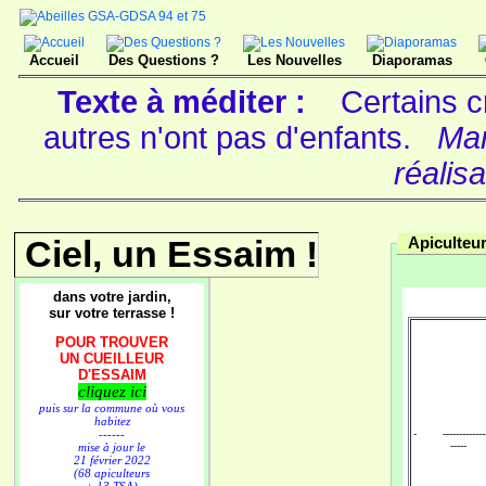
Accueil
Des Questions ?
Les Nouvelles
Diaporamas
Texte à méditer :
Certains c
autres n'ont pas d'enfants.
Mar
réalisa
Ciel, un Essaim !
Apiculteu
dans votre jardin,
sur votre terrasse !
POUR TROUVER
UN CUEILLEUR
D'ESSAIM
cliquez ici
puis sur la commune où vous
habitez
------
- ---------------
-----
mise à jour le
21 février 2022
(68 apiculteurs