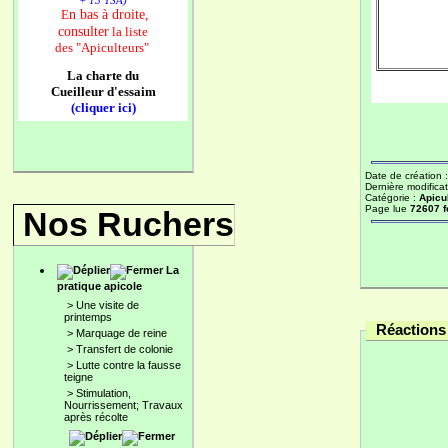
+ 13 TSA)
n bas à droite,
E
consulter
la liste
des
"Apiculteurs"
La charte du
Cueilleur d'essaim
(cliquer ici)
Date de création 
Dernière modificat
Catégorie :
Apicu
Page lue
72607 f
Nos Ruchers
La
pratique apicole
>
Une visite de
printemps
Réactions 
>
Marquage de reine
>
Transfert de colonie
>
Lutte contre la fausse
teigne
>
Stimulation,
Nourrissement; Travaux
après récolte