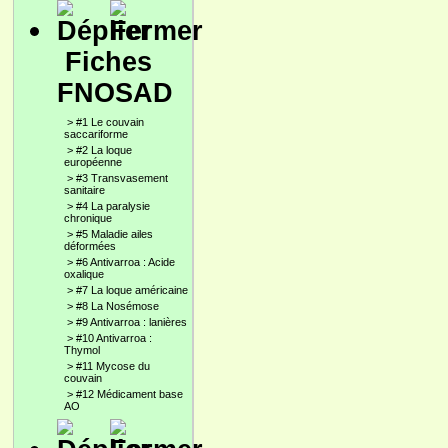
Fiches
FNOSAD
>
#1 Le couvain
saccariforme
>
#2 La loque
européenne
>
#3 Transvasement
sanitaire
>
#4 La paralysie
chronique
>
#5 Maladie ailes
déformées
>
#6 Antivarroa : Acide
oxalique
>
#7 La loque américaine
>
#8 La Nosémose
>
#9 Antivarroa : lanières
>
#10 Antivarroa :
Thymol
>
#11 Mycose du
couvain
>
#12 Médicament base
AO