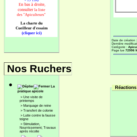
+ 13 TSA)
n bas à droite,
E
consulter
la liste
des
"Apiculteurs"
La charte du
Cueilleur d'essaim
(cliquer ici)
Date de création 
Dernière modificat
Catégorie :
Apicu
Page lue
72996 f
Nos Ruchers
La
Réactions 
pratique apicole
>
Une visite de
printemps
>
Marquage de reine
>
Transfert de colonie
>
Lutte contre la fausse
teigne
>
Stimulation,
Nourrissement; Travaux
après récolte