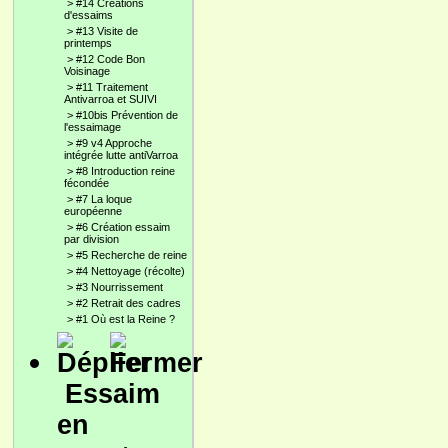
>
#14 Créations
d'essaims
>
#13 Visite de
printemps
>
#12 Code Bon
Voisinage
>
#11 Traitement
Antivarroa et SUIVI
>
#10bis Prévention de
l'essaimage
>
#9 v4 Approche
intégrée lutte antiVarroa
>
#8 Introduction reine
fécondée
>
#7 La loque
européenne
>
#6 Création essaim
par division
>
#5 Recherche de reine
>
#4 Nettoyage (récolte)
>
#3 Nourrissement
>
#2 Retrait des cadres
>
#1 Où est la Reine ?
Essaim
en