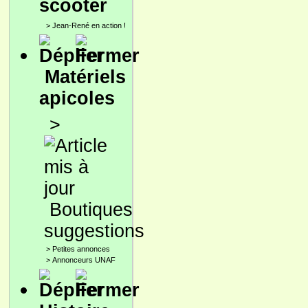
scooter
>
Jean-René en action !
Matériels
apicoles
>
Boutiques
suggestions
>
Petites annonces
>
Annonceurs UNAF