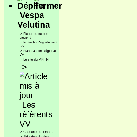
Vespa
Velutina
>
Pièger ou ne pas
piéger ?
>
Protection/Signalement
FA
>
Plan d'action Régional
VV
>
Le site du MNHN
>
Les
référents
VV
>
Causerie du 4 mars
>
Aide identification