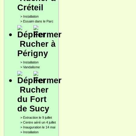
Créteil
>
Installation
>
Essaim dans le Parc
Rucher à
Périgny
>
Installation
>
Vandalisme
Rucher
du Fort
de Sucy
>
Extraction le 9 juillet
>
Centre aéré un 4 juillet
>
Inauguration le 14 mai
>
Installation