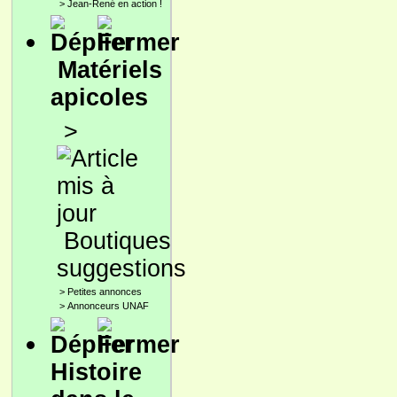
>
Jean-René en action !
Matériels
apicoles
>
Boutiques
suggestions
>
Petites annonces
>
Annonceurs UNAF
Histoire