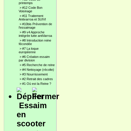
printemps
>
#12 Code Bon
Voisinage
>
#11 Traitement
Antivarroa et SUIVI
>
#10bis Prévention de
l'essaimage
>
#9 v4 Approche
intégrée lutte antiVarroa
>
#8 Introduction reine
fécondée
>
#7 La loque
européenne
>
#6 Création essaim
par division
>
#5 Recherche de reine
>
#4 Nettoyage (récolte)
>
#3 Nourrissement
>
#2 Retrait des cadres
>
#1 Où est la Reine ?
Essaim
en
scooter