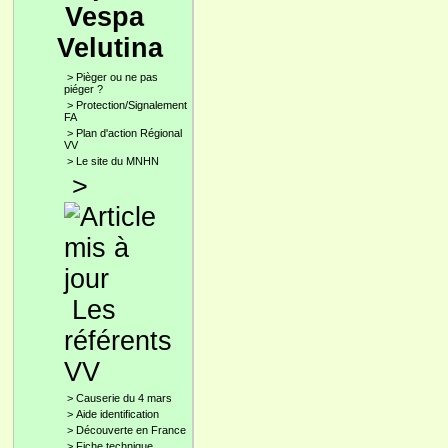
Vespa
Velutina
>
Pièger ou ne pas
piéger ?
>
Protection/Signalement
FA
>
Plan d'action Régional
VV
>
Le site du MNHN
>
Les
référents
VV
>
Causerie du 4 mars
>
Aide identification
>
Découverte en France
>
Fiche technique