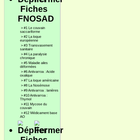
Fiches
FNOSAD
>
#1 Le couvain
saccariforme
>
#2 La loque
européenne
>
#3 Transvasement
sanitaire
>
#4 La paralysie
chronique
>
#5 Maladie ailes
déformées
>
#6 Antivarroa : Acide
oxalique
>
#7 La loque américaine
>
#8 La Nosémose
>
#9 Antivarroa : lanières
>
#10 Antivarroa :
Thymol
>
#11 Mycose du
couvain
>
#12 Médicament base
AO