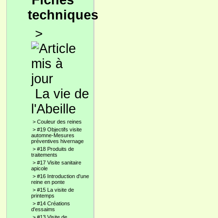
Fiches
techniques
>
La vie de
l'Abeille
>
Couleur des reines
>
#19 Objectifs visite
automne-Mesures
préventives hivernage
>
#18 Produits de
traitements
>
#17 Visite sanitaire
apicole
>
#16 Introduction d'une
reine en ponte
>
#15 La visite de
printemps
>
#14 Créations
d'essaims
>
#13 Visite de