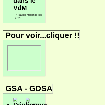
dans le
VdM
>
Bail de mouches (en
1744)
Pour voir...cliquer !!
GSA - GDSA