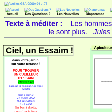
Accueil
Des Questions ?
Les Nouvelles
Diaporamas
Texte à méditer :
Les hommes n
le sont plus.
Jules
Ciel, un Essaim !
Apiculteur
dans votre jardin,
sur votre terrasse !
POUR TROUVER
UN CUEILLEUR
D'ESSAIM
cliquez ici
--------------
puis sur la commune où vous
habitez
------
mise à jour le
21 février 2022
(68 apiculteurs
+ 13 TSA)
n bas à droite,
E
consulter
la liste