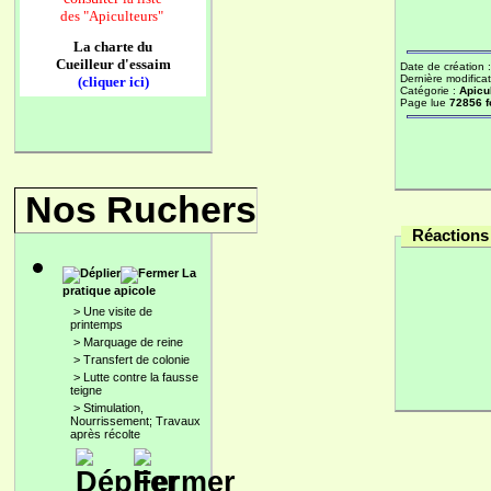
des
"Apiculteurs"
La charte du
Cueilleur d'essaim
Date de création 
Dernière modificat
(cliquer ici)
Catégorie :
Apicu
Page lue
72856 f
Nos Ruchers
Réactions 
La
pratique apicole
>
Une visite de
printemps
>
Marquage de reine
>
Transfert de colonie
>
Lutte contre la fausse
teigne
>
Stimulation,
Nourrissement; Travaux
après récolte