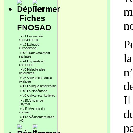
ma
Fiches
no
FNOSAD
>
#1 Le couvain
P
saccariforme
>
#2 La loque
européenne
>
#3 Transvasement
l
sanitaire
>
#4 La paralysie
chronique
n
>
#5 Maladie ailes
déformées
>
#6 Antivarroa : Acide
oxalique
d
>
#7 La loque américaine
>
#8 La Nosémose
I
>
#9 Antivarroa : lanières
>
#10 Antivarroa :
Thymol
>
#11 Mycose du
d
couvain
>
#12 Médicament base
AO
p