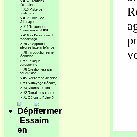
>
#14 Créations
d'essaims
R
>
#13 Visite de
printemps
>
#12 Code Bon
ag
Voisinage
>
#11 Traitement
Antivarroa et SUIVI
>
#10bis Prévention de
p
l'essaimage
>
#9 v4 Approche
intégrée lutte antiVarroa
vo
>
#8 Introduction reine
fécondée
>
#7 La loque
européenne
>
#6 Création essaim
par division
>
#5 Recherche de reine
>
#4 Nettoyage (récolte)
>
#3 Nourrissement
>
#2 Retrait des cadres
>
#1 Où est la Reine ?
Essaim
en