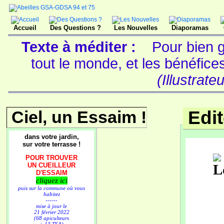
Accueil
Des Questions ?
Les Nouvelles
Diaporamas
Texte à méditer :
Pour bien g
tout le monde, et les bénéfic
(Illustrate
Ciel, un Essaim !
Edi
dans votre jardin,
sur votre terrasse !
POUR TROUVER
UN CUEILLEUR
D'ESSAIM
cliquez ici
puis sur la commune où vous
habitez
------
mise à jour le
21 février 2022
(68 apiculteurs