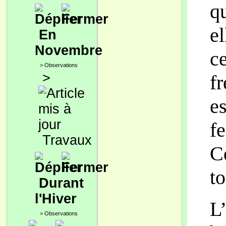
qu
e
En
Novembre
c
>
Observations
>
f
e
f
Travaux
C
to
Durant
l'Hiver
L
>
Observations