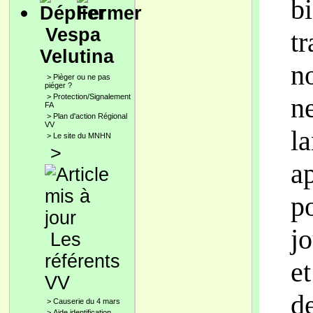
b
Vespa
t
Velutina
n
>
Pièger ou ne pas
piéger ?
>
Protection/Signalement
n
FA
>
Plan d'action Régional
VV
la
>
Le site du MNHN
>
ap
p
j
Les
référents
et
VV
d
>
Causerie du 4 mars
>
Aide identification