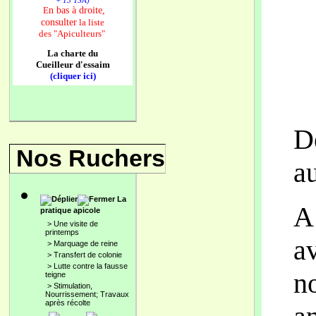
+ 13 TSA)
n bas à droite,
E
consulter
la liste
des
"Apiculteurs"
La charte du
Cueilleur d'essaim
(cliquer ici)
D
Nos Ruchers
au
La
A
pratique apicole
>
Une visite de
printemps
a
>
Marquage de reine
>
Transfert de colonie
>
Lutte contre la fausse
no
teigne
>
Stimulation,
Nourrissement; Travaux
après récolte