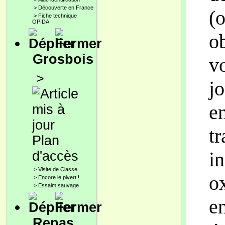
>
Découverte en France
(
>
Fiche technique
OPIDA
o
Grosbois
v
>
jo
e
t
Plan
i
d'accès
>
Visite de Classe
o
>
Encore le pivert !
>
Essaim sauvage
e
Repas