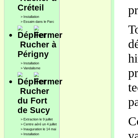
Créteil
pr
>
Installation
>
Essaim dans le Parc
T
d
Rucher à
Périgny
h
>
Installation
p
>
Vandalisme
t
Rucher
pa
du Fort
de Sucy
C
>
Extraction le 9 juillet
>
Centre aéré un 4 juillet
>
Inauguration le 14 mai
v
>
Installation