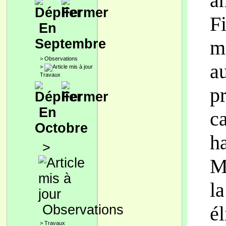
an
F
En
Septembre
m
>
Observations
a
>
Travaux
p
En
ca
Octobre
h
>
Ma
la
Observations
é
>
Travaux