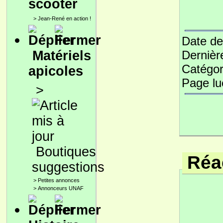
scooter
>
Jean-René en action !
Date de
Matériels
Dernièr
Catégor
apicoles
Page l
>
Boutiques
Réac
suggestions
>
Petites annonces
>
Annonceurs UNAF