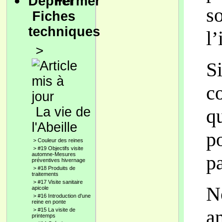
s
Fiches
techniques
l’
>
S
c
La vie de
q
l'Abeille
p
>
Couleur des reines
>
#19 Objectifs visite
automne-Mesures
pa
préventives hivernage
>
#18 Produits de
traitements
>
#17 Visite sanitaire
N
apicole
>
#16 Introduction d'une
reine en ponte
a
>
#15 La visite de
printemps