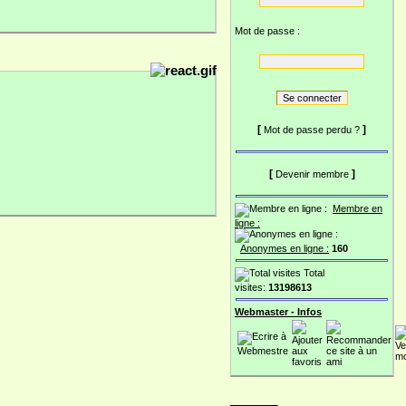
Mot de passe :
[
]
Mot de passe perdu ?
[
]
Devenir membre
Membre en
ligne :
Anonymes en ligne :
160
Total
visites:
13198613
Webmaster - Infos