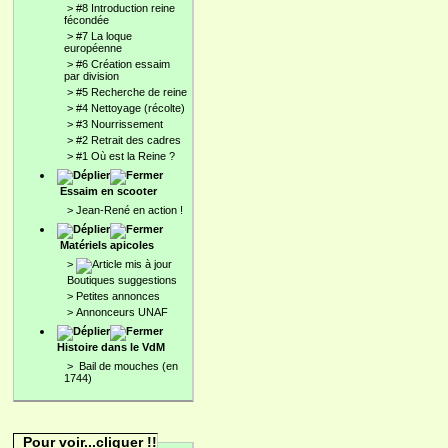
>
#8 Introduction reine
fécondée
>
#7 La loque
européenne
>
#6 Création essaim
par division
>
#5 Recherche de reine
>
#4 Nettoyage (récolte)
>
#3 Nourrissement
>
#2 Retrait des cadres
>
#1 Où est la Reine ?
Essaim en scooter
>
Jean-René en action !
Matériels apicoles
>
Boutiques suggestions
>
Petites annonces
>
Annonceurs UNAF
Histoire dans le VdM
>
Bail de mouches (en
1744)
Pour voir...cliquer !!