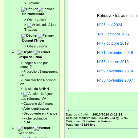
>
Travaux
En Novembre
Retrouvez les autres bul
>
Observations
>
N°86 mai 2024
Travaux
N°83 octobre 202
Durant l'Hiver
N°77 octobre 2019
>
Observations
N°71 novembre 2016
Vespa Velutina
N°65 octobre 2013
>
Pièger ou ne pas
piéger ?
N°59 novembre 2010
>
Protection/Signalement
FA
>
Plan d'action Régional
N°53 novembre 2007
VV
>
Le site du MNHN
>
Les référents VV
>
Causerie du 4 mars
>
Aide identification
>
Découverte en France
Date de création :
26/10/2024 @ 13:28
Dernière modification :
26/10/2024 @ 17:40
>
Fiche technique
Catégorie :
Bulletins de liaison
OPIDA
Page lue
45324 fois
Grosbois