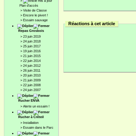
>
Plan d'accès
>
Visite de Classe
>
Encore le pivert !
>
Essaim sauvage
Réactions à cet article
Repas Grosbois
>
23 juin 2019
>
24 juin 2018
>
25 juin 2017
>
19 juin 2016
>
21 juin 2015
>
22 juin 2014
>
24 juin 2012
>
26 juin 2011
>
20 juin 2010
>
21 juin 2009
>
22 juin 2008
>
24 juin 2007
Rucher ENVA
>
Alerte un essaim !
Rucher à Créteil
>
Installation
>
Essaim dans le Parc