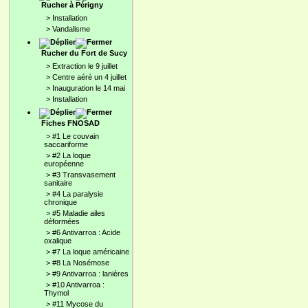
Rucher à Périgny
>
Installation
>
Vandalisme
Rucher du Fort de Sucy
>
Extraction le 9 juillet
>
Centre aéré un 4 juillet
>
Inauguration le 14 mai
>
Installation
Fiches FNOSAD
>
#1 Le couvain
saccariforme
>
#2 La loque
européenne
>
#3 Transvasement
sanitaire
>
#4 La paralysie
chronique
>
#5 Maladie ailes
déformées
>
#6 Antivarroa : Acide
oxalique
>
#7 La loque américaine
>
#8 La Nosémose
>
#9 Antivarroa : lanières
>
#10 Antivarroa :
Thymol
>
#11 Mycose du