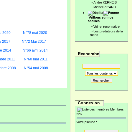
~
Andre KERNEIS
~
Michel RICARD
Veillons sur nos
abeilles
~
Voir et reconnaître
~
Les prédateurs de la
e 2020
N°78 mai 2020
ruche
e 2017
N°72 Mai 2017
re 2014
N°66 avril 2014
Recherche
bre 2011
N°60 mai 2011
mbre 2008
N°54 mai 2008
Rechercher
Connexion...
Membres :
226
Votre pseudo :