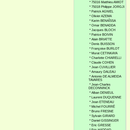
*
75016 Matthieu AMIOT
*
75018 Philippe JORGJI
*
Patrick AGNIEL
*
Olivier AZEMA
*
Karim BENAÎSSA
*
Omar BENADDA
*
Jacques BLOCH
*
Patrice BOIVIN
*
Alain BRIATTE
*
Denis BUISSON
*
Françoise BURLOT
*
Murat CETINKAYA
*
Charlotte CHIARELLI
*
Claude COHEN
*
Jean CUVILLIER
*
Amaury DALEAU
*
Antonio DE ALMEIDA
TAVARES
*
Jean-Charles
DECONNINCK
*
Alban DENIEUL
*
Laurent DUQUENNE
*
Jean ETENEAU
*
Michel FOURRÉ
*
Bruno FRESNE
*
Sylvain GIRARD
*
Daniel GISSINGER
*
Eric GRESSE
*
Eric HADDAD