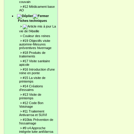
couvain
>
#12 Médicament base
AO
Fiches techniques
>
La
vie de l'Abeille
>
Couleur des reines
>
#19 Objectifs visite
automne-Mesures
préventives hivernage
>
#18 Produits de
traitements
>
#17 Visite sanitaire
apicole
>
#16 Introduction d'une
reine en ponte
>
#15 La visite de
printemps
>
#14 Créations
d'essaims
>
#13 Visite de
printemps
>
#12 Code Bon
Voisinage
>
#11 Traitement
Antivarroa et SUIVI
>
#10bis Prévention de
l'essaimage
>
#9 v4 Approche
intégrée lutte antiVarroa