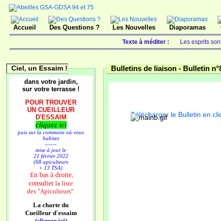
Accueil
Des Questions ?
Les Nouvelles
Diaporamas
Texte à méditer :
Les esprits son
Ciel, un Essaim !
Bulletins de liaison -
Bulletin n°
dans votre jardin,
sur votre terrasse !
POUR TROUVER
UN CUEILLEUR
Télécharger le Bulletin en cli
D'ESSAIM
cliquez ici
puis sur la commune où vous
habitez
------
mise à jour le
21 février 2022
(68 apiculteurs
+ 13 TSA)
n bas à droite,
E
consulter
la liste
des
"Apiculteurs"
La charte du
Cueilleur d'essaim
(cliquer ici)