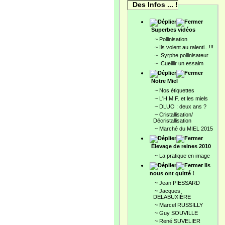
Des Infos ... !
Superbes vidéos
~
Pollinisation
~
Ils volent au ralenti...!!!
~
Syrphe pollinisateur
~
Cueillir un essaim
Notre Miel
~
Nos étiquettes
~
L'H.M.F. et les miels
~
DLUO : deux ans ?
~
Cristallisation/
Décristallisation
~
Marché du MIEL 2015
Élevage de reines 2010
~
La pratique en image
Ils
nous ont quitté !
~
Jean PIESSARD
~
Jacques
DELABUXIÈRE
~
Marcel RUSSILLY
~
Guy SOUVILLE
~
René SUVELIER