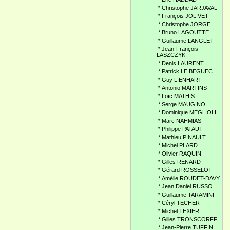
*
Christophe JARJAVAL
*
François JOLIVET
*
Christophe JORGE
*
Bruno LAGOUTTE
*
Guillaume LANGLET
*
Jean-François
LASZCZYK
*
Denis LAURENT
*
Patrick LE BEGUEC
*
Guy LIENHART
*
Antonio MARTINS
*
Loïc MATHIS
*
Serge MAUGINO
*
Dominique MEGLIOLI
*
Marc NAHMIAS
*
Philippe PATAUT
*
Mathieu PINAULT
*
Michel PLARD
*
Olivier RAQUIN
*
Gilles RENARD
*
Gérard ROSSELOT
*
Amélie ROUDET-DAVY
*
Jean Daniel RUSSO
*
Guillaume TARAMINI
*
Céryl TECHER
*
Michel TEXIER
*
Gilles TRONSCORFF
*
Jean-Pierre TUFFIN