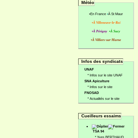
Météo
•
En France
•
À St Maur
•À Villeneuve-le-Roi
•À Périgny
•À Sucy
•À Villiers-sur-Marne
Infos des syndicats
UNAF
*
Infos sur le site UNAF
SNA Apiculture
*
Infos sur le site
FNOSAD
*
Actualités sur le site
Cueilleurs essaims
TSA 94
*
Yves BERTHAUD