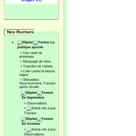
Nos Ruchers
La
pratique apicole
>
Une visite de
printemps
>
Marquage de reine
>
Transfert de colonie
>
Lutte contre la fausse
teigne
>
Stimulation,
Nourrissement; Travaux
après récolte
En Septembre
>
Observations
>
Travaux
En Octobre
>
Observations