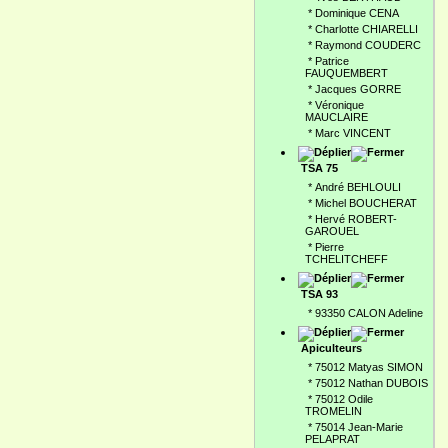
*
Dominique CENA
*
Charlotte CHIARELLI
*
Raymond COUDERC
*
Patrice
FAUQUEMBERT
*
Jacques GORRE
*
Véronique
MAUCLAIRE
*
Marc VINCENT
TSA 75
*
André BEHLOULI
*
Michel BOUCHERAT
*
Hervé ROBERT-
GAROUEL
*
Pierre
TCHELITCHEFF
TSA 93
*
93350 CALON Adeline
Apiculteurs
*
75012 Matyas SIMON
*
75012 Nathan DUBOIS
*
75012 Odile
TROMELIN
*
75014 Jean-Marie
PELAPRAT