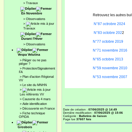
>
Travaux
En Novembre
Retrouvez les autres bul
>
Observations
>
N°87 octrobre 2024
Travaux
N°83 octobre 202
Durant l'Hiver
N°77 octobre 2019
>
Observations
N°71 novembre 2016
Vespa Velutina
N°65 octobre 2013
>
Pièger ou ne pas
piéger ?
N°59 novembre 2010
>
Protection/Signalement
FA
>
Plan d'action Régional
N°53 novembre 2007
VV
>
Le site du MNHN
>
Les référents VV
>
Causerie du 4 mars
>
Aide identification
>
Découverte en France
Date de création :
07/06/2025 @ 14:49
Dernière modification :
07/06/2025 @ 15:06
>
Fiche technique
Catégorie :
Bulletins de liaison
OPIDA
Page lue
37607 fois
Grosbois