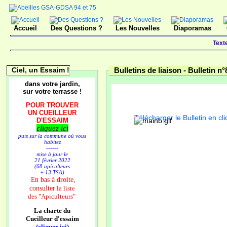
Accueil
Des Questions ?
Les Nouvelles
Diaporamas
Text
Ciel, un Essaim !
Bulletins de liaison -
Bulletin n°
dans votre jardin,
sur votre terrasse !
POUR TROUVER
UN CUEILLEUR
Télécharger le Bulletin en cli
D'ESSAIM
cliquez ici
puis sur la commune où vous
habitez
------
mise à jour le
21 février 2022
(68 apiculteurs
+ 13 TSA)
n bas à droite,
E
consulter
la liste
des
"Apiculteurs"
La charte du
Cueilleur d'essaim
(cliquer ici)