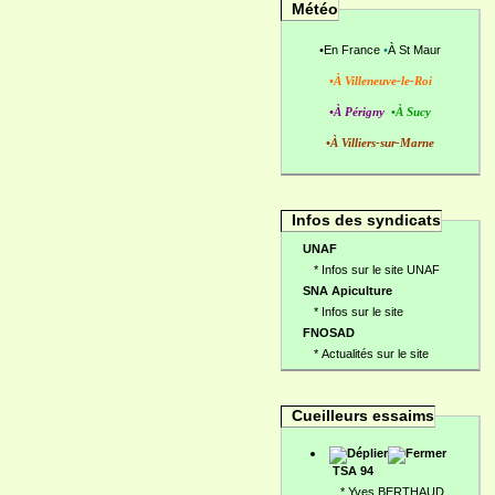
Météo
•
En France
•
À St Maur
•À Villeneuve-le-Roi
•À Périgny
•À Sucy
•À Villiers-sur-Marne
Infos des syndicats
UNAF
*
Infos sur le site UNAF
SNA Apiculture
*
Infos sur le site
FNOSAD
*
Actualités sur le site
Cueilleurs essaims
TSA 94
*
Yves BERTHAUD