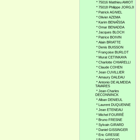
*
75016 Matthieu AMIOT
*
75018 Philippe JORGJI
*
Patrick AGNIEL
*
Olivier AZEMA
*
Karim BENAÎSSA
*
Omar BENADDA
*
Jacques BLOCH
*
Patrice BOIVIN
*
Alain BRIATTE
*
Denis BUISSON
*
Françoise BURLOT
*
Murat CETINKAYA
*
Charlotte CHIARELLI
*
Claude COHEN
*
Jean CUVILLIER
*
Amaury DALEAU
*
Antonio DE ALMEIDA
TAVARES
*
Jean-Charles
DECONNINCK
*
Alban DENIEUL
*
Laurent DUQUENNE
*
Jean ETENEAU
*
Michel FOURRÉ
*
Bruno FRESNE
*
Sylvain GIRARD
*
Daniel GISSINGER
*
Eric GRESSE
*
Eric HADDAD