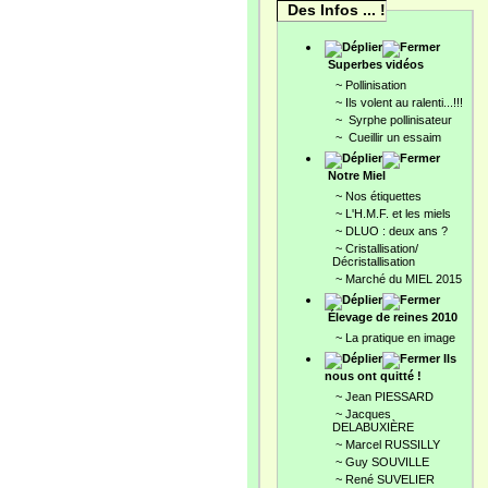
Des Infos ... !
Superbes vidéos
~
Pollinisation
~
Ils volent au ralenti...!!!
~
Syrphe pollinisateur
~
Cueillir un essaim
Notre Miel
~
Nos étiquettes
~
L'H.M.F. et les miels
~
DLUO : deux ans ?
~
Cristallisation/
Décristallisation
~
Marché du MIEL 2015
Élevage de reines 2010
~
La pratique en image
Ils
nous ont quitté !
~
Jean PIESSARD
~
Jacques
DELABUXIÈRE
~
Marcel RUSSILLY
~
Guy SOUVILLE
~
René SUVELIER