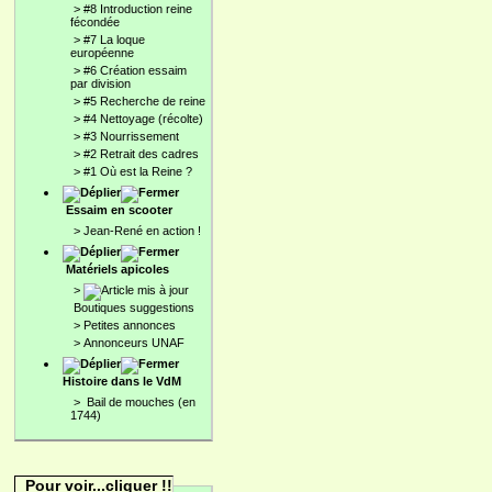
>
#8 Introduction reine
fécondée
>
#7 La loque
européenne
>
#6 Création essaim
par division
>
#5 Recherche de reine
>
#4 Nettoyage (récolte)
>
#3 Nourrissement
>
#2 Retrait des cadres
>
#1 Où est la Reine ?
Essaim en scooter
>
Jean-René en action !
Matériels apicoles
>
Boutiques suggestions
>
Petites annonces
>
Annonceurs UNAF
Histoire dans le VdM
>
Bail de mouches (en
1744)
Pour voir...cliquer !!