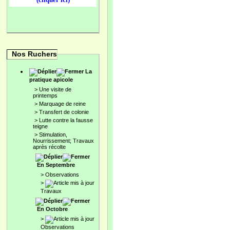
Nos Ruchers
La
pratique apicole
>
Une visite de
printemps
>
Marquage de reine
>
Transfert de colonie
>
Lutte contre la fausse
teigne
>
Stimulation,
Nourrissement; Travaux
après récolte
En Septembre
>
Observations
>
Travaux
En Octobre
>
Observations