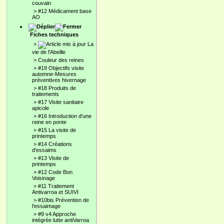
couvain
>
#12 Médicament base
AO
Fiches techniques
>
La
vie de l'Abeille
>
Couleur des reines
>
#19 Objectifs visite
automne-Mesures
préventives hivernage
>
#18 Produits de
traitements
>
#17 Visite sanitaire
apicole
>
#16 Introduction d'une
reine en ponte
>
#15 La visite de
printemps
>
#14 Créations
d'essaims
>
#13 Visite de
printemps
>
#12 Code Bon
Voisinage
>
#11 Traitement
Antivarroa et SUIVI
>
#10bis Prévention de
l'essaimage
>
#9 v4 Approche
intégrée lutte antiVarroa