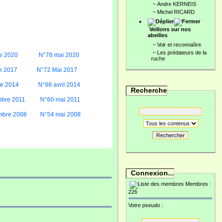
~
Andre KERNEIS
~
Michel RICARD
Veillons sur nos
abeilles
~
Voir et reconnaître
~
Les prédateurs de la
e 2020
N°78 mai 2020
ruche
e 2017
N°72 Mai 2017
re 2014
N°66 avril 2014
Recherche
bre 2011
N°60 mai 2011
mbre 2008
N°54 mai 2008
Rechercher
Connexion...
Membres :
226
Votre pseudo :