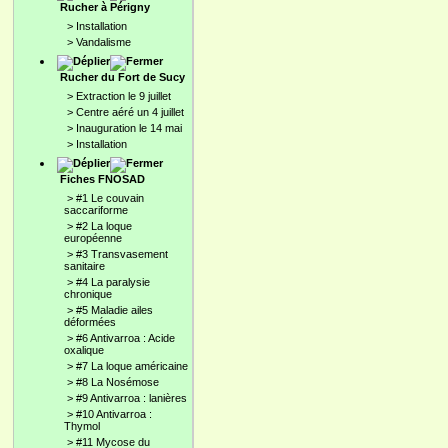
Rucher à Périgny
>
Installation
>
Vandalisme
Rucher du Fort de Sucy
>
Extraction le 9 juillet
>
Centre aéré un 4 juillet
>
Inauguration le 14 mai
>
Installation
Fiches FNOSAD
>
#1 Le couvain
saccariforme
>
#2 La loque
européenne
>
#3 Transvasement
sanitaire
>
#4 La paralysie
chronique
>
#5 Maladie ailes
déformées
>
#6 Antivarroa : Acide
oxalique
>
#7 La loque américaine
>
#8 La Nosémose
>
#9 Antivarroa : lanières
>
#10 Antivarroa :
Thymol
>
#11 Mycose du