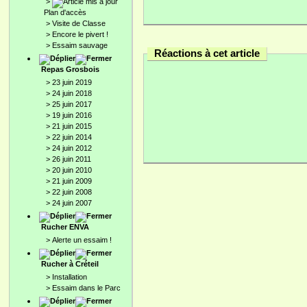
>
Plan d'accès
>
Visite de Classe
>
Encore le pivert !
>
Essaim sauvage
Réactions à cet article
Repas Grosbois
>
23 juin 2019
>
24 juin 2018
>
25 juin 2017
>
19 juin 2016
>
21 juin 2015
>
22 juin 2014
>
24 juin 2012
>
26 juin 2011
>
20 juin 2010
>
21 juin 2009
>
22 juin 2008
>
24 juin 2007
Rucher ENVA
>
Alerte un essaim !
Rucher à Créteil
>
Installation
>
Essaim dans le Parc