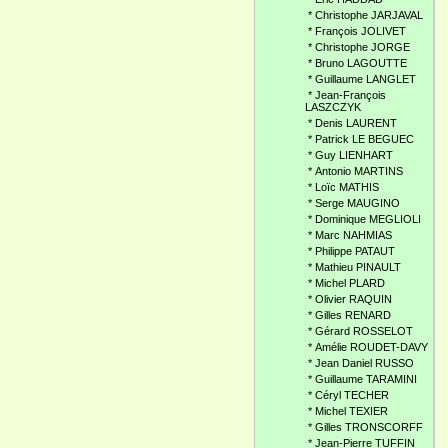
*
Christophe JARJAVAL
*
François JOLIVET
*
Christophe JORGE
*
Bruno LAGOUTTE
*
Guillaume LANGLET
*
Jean-François
LASZCZYK
*
Denis LAURENT
*
Patrick LE BEGUEC
*
Guy LIENHART
*
Antonio MARTINS
*
Loïc MATHIS
*
Serge MAUGINO
*
Dominique MEGLIOLI
*
Marc NAHMIAS
*
Philippe PATAUT
*
Mathieu PINAULT
*
Michel PLARD
*
Olivier RAQUIN
*
Gilles RENARD
*
Gérard ROSSELOT
*
Amélie ROUDET-DAVY
*
Jean Daniel RUSSO
*
Guillaume TARAMINI
*
Céryl TECHER
*
Michel TEXIER
*
Gilles TRONSCORFF
*
Jean-Pierre TUFFIN