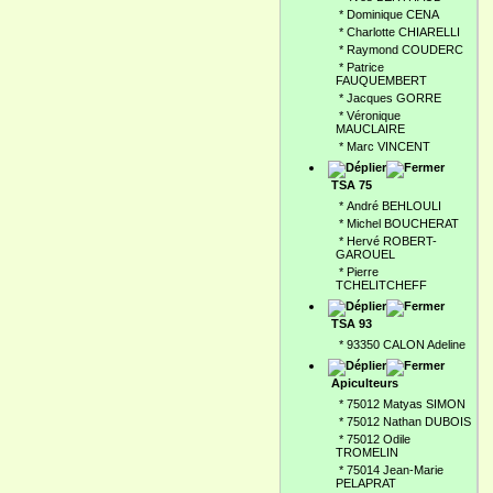
*
Dominique CENA
*
Charlotte CHIARELLI
*
Raymond COUDERC
*
Patrice
FAUQUEMBERT
*
Jacques GORRE
*
Véronique
MAUCLAIRE
*
Marc VINCENT
TSA 75
*
André BEHLOULI
*
Michel BOUCHERAT
*
Hervé ROBERT-
GAROUEL
*
Pierre
TCHELITCHEFF
TSA 93
*
93350 CALON Adeline
Apiculteurs
*
75012 Matyas SIMON
*
75012 Nathan DUBOIS
*
75012 Odile
TROMELIN
*
75014 Jean-Marie
PELAPRAT