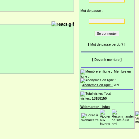
Mot de passe :
[
]
Mot de passe perdu ?
[
]
Devenir membre
Membre en
ligne :
Anonymes en ligne :
269
Total
visites:
13188150
Webmaster - Infos