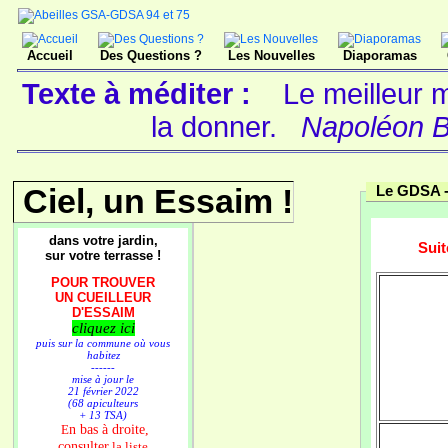
Accueil
Des Questions ?
Les Nouvelles
Diaporamas
Texte à méditer :
Le meilleur 
la donner.
Napoléon B
Ciel, un Essaim !
Le GDSA 
dans votre jardin,
Sui
sur votre terrasse !
POUR TROUVER
UN CUEILLEUR
D'ESSAIM
cliquez ici
puis sur la commune où vous
habitez
------
mise à jour le
21 février 2022
(68 apiculteurs
+ 13 TSA)
n bas à droite,
E
consulter
la liste