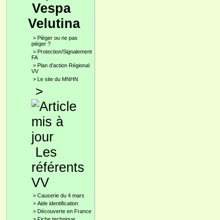
Vespa
Velutina
>
Pièger ou ne pas
piéger ?
>
Protection/Signalement
FA
>
Plan d'action Régional
VV
>
Le site du MNHN
>
Les
référents
VV
>
Causerie du 4 mars
>
Aide identification
>
Découverte en France
>
Fiche technique