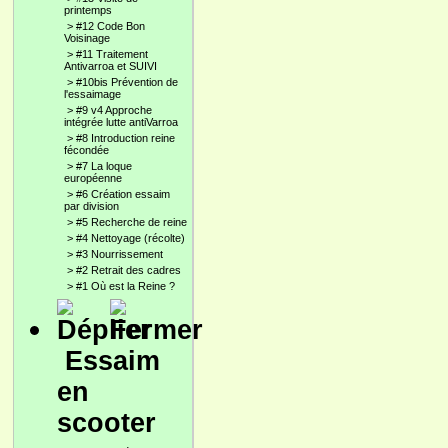
printemps
>
#12 Code Bon
Voisinage
>
#11 Traitement
Antivarroa et SUIVI
>
#10bis Prévention de
l'essaimage
>
#9 v4 Approche
intégrée lutte antiVarroa
>
#8 Introduction reine
fécondée
>
#7 La loque
européenne
>
#6 Création essaim
par division
>
#5 Recherche de reine
>
#4 Nettoyage (récolte)
>
#3 Nourrissement
>
#2 Retrait des cadres
>
#1 Où est la Reine ?
Essaim
en
scooter