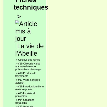
Fiches
techniques
>
La vie de
l'Abeille
>
Couleur des reines
>
#19 Objectifs visite
automne-Mesures
préventives hivernage
>
#18 Produits de
traitements
>
#17 Visite sanitaire
apicole
>
#16 Introduction d'une
reine en ponte
>
#15 La visite de
printemps
>
#14 Créations
d'essaims
>
#13 Visite de