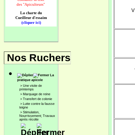
des
"Apiculteurs"
V
La charte du
Cueilleur d'essaim
(cliquer ici)
Nos Ruchers
La
pratique apicole
>
Une visite de
printemps
>
Marquage de reine
>
Transfert de colonie
>
Lutte contre la fausse
teigne
>
Stimulation,
Nourrissement; Travaux
après récolte