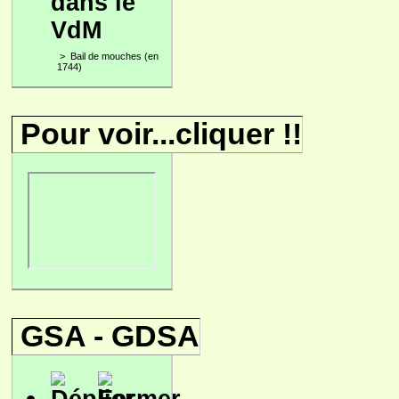
dans le
VdM
>
Bail de mouches (en
1744)
Pour voir...cliquer !!
GSA - GDSA