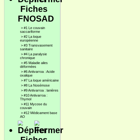
Fiches
FNOSAD
>
#1 Le couvain
saccariforme
>
#2 La loque
européenne
>
#3 Transvasement
sanitaire
>
#4 La paralysie
chronique
>
#5 Maladie ailes
déformées
>
#6 Antivarroa : Acide
oxalique
>
#7 La loque américaine
>
#8 La Nosémose
>
#9 Antivarroa : lanières
>
#10 Antivarroa :
Thymol
>
#11 Mycose du
couvain
>
#12 Médicament base
AO