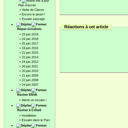
>
Plan d'accès
>
Visite de Classe
>
Encore le pivert !
>
Essaim sauvage
Réactions à cet article
Repas Grosbois
>
23 juin 2019
>
24 juin 2018
>
25 juin 2017
>
19 juin 2016
>
21 juin 2015
>
22 juin 2014
>
24 juin 2012
>
26 juin 2011
>
20 juin 2010
>
21 juin 2009
>
22 juin 2008
>
24 juin 2007
Rucher ENVA
>
Alerte un essaim !
Rucher à Créteil
>
Installation
>
Essaim dans le Parc