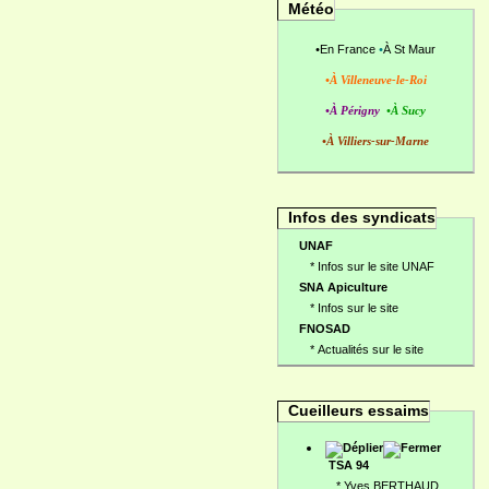
Météo
•
En France
•
À St Maur
•À Villeneuve-le-Roi
•À Périgny
•À Sucy
•À Villiers-sur-Marne
Infos des syndicats
UNAF
*
Infos sur le site UNAF
SNA Apiculture
*
Infos sur le site
FNOSAD
*
Actualités sur le site
Cueilleurs essaims
TSA 94
*
Yves BERTHAUD