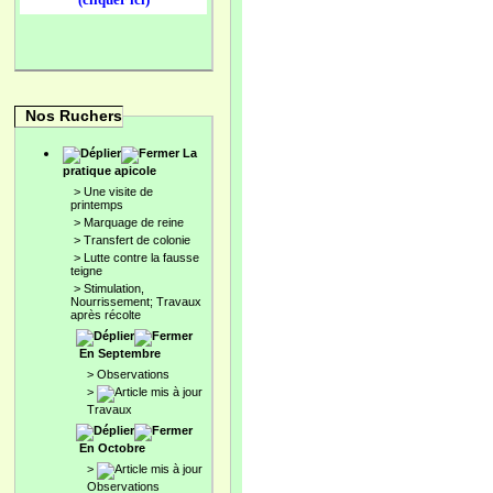
Nos Ruchers
La
pratique apicole
>
Une visite de
printemps
>
Marquage de reine
>
Transfert de colonie
>
Lutte contre la fausse
teigne
>
Stimulation,
Nourrissement; Travaux
après récolte
En Septembre
>
Observations
>
Travaux
En Octobre
>
Observations