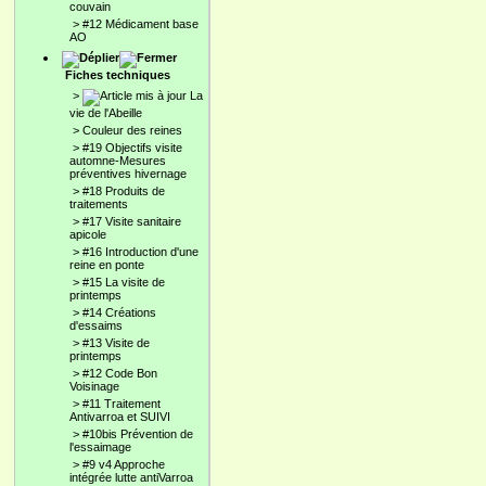
couvain
>
#12 Médicament base
AO
Fiches techniques
>
La
vie de l'Abeille
>
Couleur des reines
>
#19 Objectifs visite
automne-Mesures
préventives hivernage
>
#18 Produits de
traitements
>
#17 Visite sanitaire
apicole
>
#16 Introduction d'une
reine en ponte
>
#15 La visite de
printemps
>
#14 Créations
d'essaims
>
#13 Visite de
printemps
>
#12 Code Bon
Voisinage
>
#11 Traitement
Antivarroa et SUIVI
>
#10bis Prévention de
l'essaimage
>
#9 v4 Approche
intégrée lutte antiVarroa