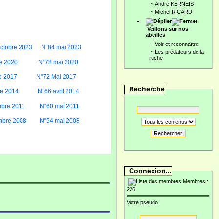
~
Andre KERNEIS
~
Michel RICARD
Veillons sur nos
abeilles
~
Voir et reconnaître
ctobre 2023
N°84 mai 2023
~
Les prédateurs de la
ruche
e 2020
N°78 mai 2020
e 2017
N°72 Mai 2017
Recherche
re 2014
N°66 avril 2014
bre 2011
N°60 mai 2011
mbre 2008
N°54 mai 2008
Rechercher
Connexion...
Membres :
226
Votre pseudo :