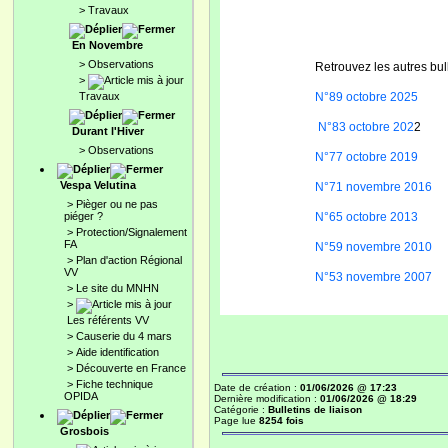
>
Travaux
En Novembre
>
Observations
Retrouvez les autres bul
>
Travaux
N°89 octobre 2025
N°83 octobre 202
Durant l'Hiver
>
Observations
N°77 octobre 2019
Vespa Velutina
N°71 novembre 2016
>
Pièger ou ne pas
piéger ?
N°65 octobre 2013
>
Protection/Signalement
FA
N°59 novembre 2010
>
Plan d'action Régional
VV
N°53 novembre 2007
>
Le site du MNHN
>
Les référents VV
>
Causerie du 4 mars
>
Aide identification
>
Découverte en France
>
Fiche technique
Date de création :
01/06/2026 @ 17:23
OPIDA
Dernière modification :
01/06/2026 @ 18:29
Catégorie :
Bulletins de liaison
Page lue
8254 fois
Grosbois