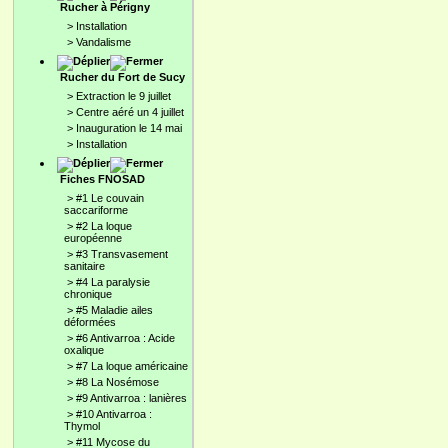
Rucher à Périgny
>
Installation
>
Vandalisme
Rucher du Fort de Sucy
>
Extraction le 9 juillet
>
Centre aéré un 4 juillet
>
Inauguration le 14 mai
>
Installation
Fiches FNOSAD
>
#1 Le couvain
saccariforme
>
#2 La loque
européenne
>
#3 Transvasement
sanitaire
>
#4 La paralysie
chronique
>
#5 Maladie ailes
déformées
>
#6 Antivarroa : Acide
oxalique
>
#7 La loque américaine
>
#8 La Nosémose
>
#9 Antivarroa : lanières
>
#10 Antivarroa :
Thymol
>
#11 Mycose du