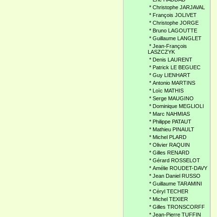
*
Christophe JARJAVAL
*
François JOLIVET
*
Christophe JORGE
*
Bruno LAGOUTTE
*
Guillaume LANGLET
*
Jean-François
LASZCZYK
*
Denis LAURENT
*
Patrick LE BEGUEC
*
Guy LIENHART
*
Antonio MARTINS
*
Loïc MATHIS
*
Serge MAUGINO
*
Dominique MEGLIOLI
*
Marc NAHMIAS
*
Philippe PATAUT
*
Mathieu PINAULT
*
Michel PLARD
*
Olivier RAQUIN
*
Gilles RENARD
*
Gérard ROSSELOT
*
Amélie ROUDET-DAVY
*
Jean Daniel RUSSO
*
Guillaume TARAMINI
*
Céryl TECHER
*
Michel TEXIER
*
Gilles TRONSCORFF
*
Jean-Pierre TUFFIN