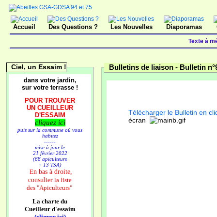
Accueil
Des Questions ?
Les Nouvelles
Diaporamas
Texte à mé
Ciel, un Essaim !
Bulletins de liaison -
Bulletin n°
dans votre jardin,
sur votre terrasse !
POUR TROUVER
UN CUEILLEUR
Télécharger le Bulletin en cli
D'ESSAIM
écran
cliquez ici
puis sur la commune où vous
habitez
------
mise à jour le
21 février 2022
(68 apiculteurs
+ 13 TSA)
n bas à droite,
E
consulter
la liste
des
"Apiculteurs"
La charte du
Cueilleur d'essaim
(cliquer ici)