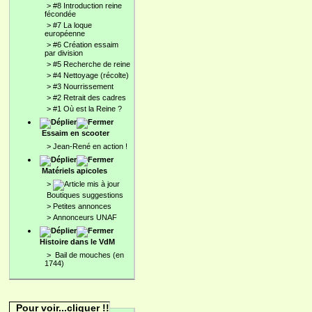
>
#8 Introduction reine
fécondée
>
#7 La loque
européenne
>
#6 Création essaim
par division
>
#5 Recherche de reine
>
#4 Nettoyage (récolte)
>
#3 Nourrissement
>
#2 Retrait des cadres
>
#1 Où est la Reine ?
Essaim en scooter
>
Jean-René en action !
Matériels apicoles
>
Boutiques suggestions
>
Petites annonces
>
Annonceurs UNAF
Histoire dans le VdM
>
Bail de mouches (en
1744)
Pour voir...cliquer !!