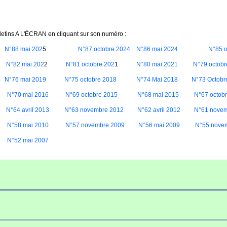
letins A L'ÉCRAN en cliquant sur son numéro :
N°88 mai 202
5
N°87 octobre 2024
N°86 mai 2024
N°85 o
2
N°82 mai 202
2
N°81 octobre 202
1
N°80 mai 2021
N°79 octobr
N°76 mai 2019
N°75 octobre 2018
N°74 Mai 2018
N°73 Octobr
N°70 mai 2016
N°69 octobre 2015
N°68 mai 2015
N°67 octob
N°64 avril 2013
N°63 novembre 2012
N°62 avril 2012
N°61 novem
N°58 mai 2010
N°57 novembre 2009
N°56 mai 2009
N°55 nove
N°52 mai 2007