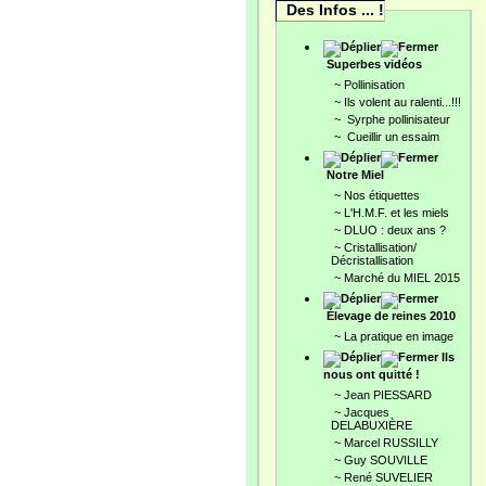
Des Infos ... !
Superbes vidéos
~
Pollinisation
~
Ils volent au ralenti...!!!
~
Syrphe pollinisateur
~
Cueillir un essaim
Notre Miel
~
Nos étiquettes
~
L'H.M.F. et les miels
~
DLUO : deux ans ?
~
Cristallisation/
Décristallisation
~
Marché du MIEL 2015
Élevage de reines 2010
~
La pratique en image
Ils
nous ont quitté !
~
Jean PIESSARD
~
Jacques
DELABUXIÈRE
~
Marcel RUSSILLY
~
Guy SOUVILLE
~
René SUVELIER