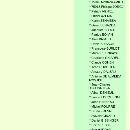
*
75016 Matthieu AMIOT
*
75018 Philippe JORGJI
*
Patrick AGNIEL
*
Olivier AZEMA
*
Karim BENAÎSSA
*
Omar BENADDA
*
Jacques BLOCH
*
Patrice BOIVIN
*
Alain BRIATTE
*
Denis BUISSON
*
Françoise BURLOT
*
Murat CETINKAYA
*
Charlotte CHIARELLI
*
Claude COHEN
*
Jean CUVILLIER
*
Amaury DALEAU
*
Antonio DE ALMEIDA
TAVARES
*
Jean-Charles
DECONNINCK
*
Alban DENIEUL
*
Laurent DUQUENNE
*
Jean ETENEAU
*
Michel FOURRÉ
*
Bruno FRESNE
*
Sylvain GIRARD
*
Daniel GISSINGER
*
Eric GRESSE
*
Eric HADDAD