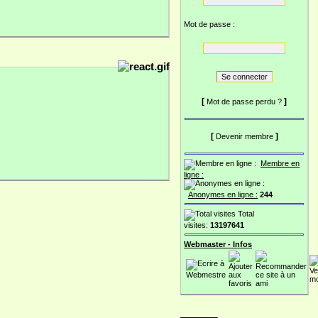
Mot de passe :
[
]
Mot de passe perdu ?
[
]
Devenir membre
Membre en
ligne :
Anonymes en ligne :
244
Total
visites:
13197641
Webmaster - Infos