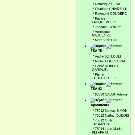
*
Dominique CENA
*
Charlotte CHIARELLI
*
Raymond COUDERC
*
Patrice
FAUQUEMBERT
*
Jacques GORRE
*
Véronique
MAUCLAIRE
*
Marc VINCENT
TSA 75
*
André BEHLOULI
*
Michel BOUCHERAT
*
Hervé ROBERT-
GAROUEL
*
Pierre
TCHELITCHEFF
TSA 93
*
93350 CALON Adeline
Apiculteurs
*
75012 Matyas SIMON
*
75012 Nathan DUBOIS
*
75012 Odile
TROMELIN
*
75014 Jean-Marie
PELAPRAT