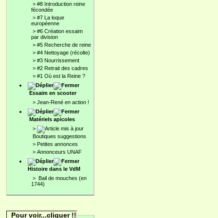
>
#8 Introduction reine
fécondée
>
#7 La loque
européenne
>
#6 Création essaim
par division
>
#5 Recherche de reine
>
#4 Nettoyage (récolte)
>
#3 Nourrissement
>
#2 Retrait des cadres
>
#1 Où est la Reine ?
Essaim en scooter
>
Jean-René en action !
Matériels apicoles
>
Boutiques suggestions
>
Petites annonces
>
Annonceurs UNAF
Histoire dans le VdM
>
Bail de mouches (en
1744)
Pour voir...cliquer !!