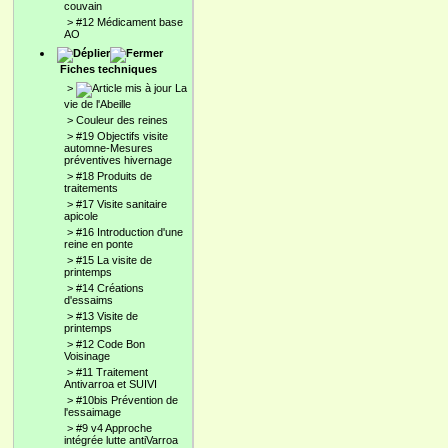
couvain
>
#12 Médicament base
AO
Fiches techniques
>
La
vie de l'Abeille
>
Couleur des reines
>
#19 Objectifs visite
automne-Mesures
préventives hivernage
>
#18 Produits de
traitements
>
#17 Visite sanitaire
apicole
>
#16 Introduction d'une
reine en ponte
>
#15 La visite de
printemps
>
#14 Créations
d'essaims
>
#13 Visite de
printemps
>
#12 Code Bon
Voisinage
>
#11 Traitement
Antivarroa et SUIVI
>
#10bis Prévention de
l'essaimage
>
#9 v4 Approche
intégrée lutte antiVarroa