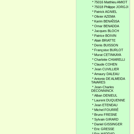
*
75016 Matthieu AMIOT
*
75018 Philippe JORGJI
*
Patrick AGNIEL
*
Olivier AZEMA
*
Karim BENAÎSSA
*
Omar BENADDA
*
Jacques BLOCH
*
Patrice BOIVIN
*
Alain BRIATTE
*
Denis BUISSON
*
Françoise BURLOT
*
Murat CETINKAYA
*
Charlotte CHIARELLI
*
Claude COHEN
*
Jean CUVILLIER
*
Amaury DALEAU
*
Antonio DE ALMEIDA
TAVARES
*
Jean-Charles
DECONNINCK
*
Alban DENIEUL
*
Laurent DUQUENNE
*
Jean ETENEAU
*
Michel FOURRÉ
*
Bruno FRESNE
*
Sylvain GIRARD
*
Daniel GISSINGER
*
Eric GRESSE
*
Eric HADDAD