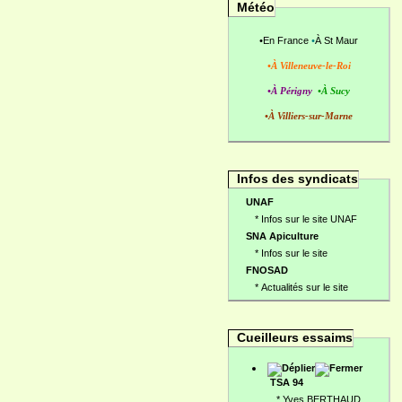
Météo
•
En France
•
À St Maur
•À Villeneuve-le-Roi
•À Périgny
•À Sucy
•À Villiers-sur-Marne
Infos des syndicats
UNAF
*
Infos sur le site UNAF
SNA Apiculture
*
Infos sur le site
FNOSAD
*
Actualités sur le site
Cueilleurs essaims
TSA 94
*
Yves BERTHAUD