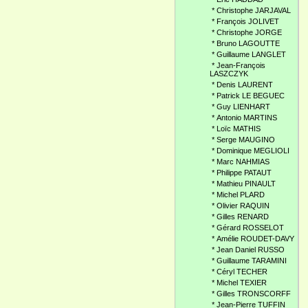
*
Christophe JARJAVAL
*
François JOLIVET
*
Christophe JORGE
*
Bruno LAGOUTTE
*
Guillaume LANGLET
*
Jean-François
LASZCZYK
*
Denis LAURENT
*
Patrick LE BEGUEC
*
Guy LIENHART
*
Antonio MARTINS
*
Loïc MATHIS
*
Serge MAUGINO
*
Dominique MEGLIOLI
*
Marc NAHMIAS
*
Philippe PATAUT
*
Mathieu PINAULT
*
Michel PLARD
*
Olivier RAQUIN
*
Gilles RENARD
*
Gérard ROSSELOT
*
Amélie ROUDET-DAVY
*
Jean Daniel RUSSO
*
Guillaume TARAMINI
*
Céryl TECHER
*
Michel TEXIER
*
Gilles TRONSCORFF
*
Jean-Pierre TUFFIN