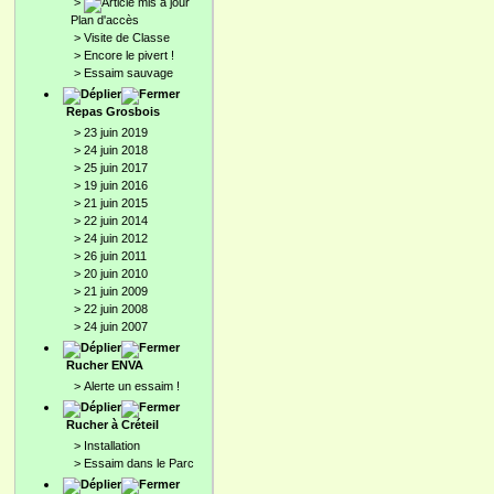
>
Plan d'accès
>
Visite de Classe
>
Encore le pivert !
>
Essaim sauvage
Repas Grosbois
>
23 juin 2019
>
24 juin 2018
>
25 juin 2017
>
19 juin 2016
>
21 juin 2015
>
22 juin 2014
>
24 juin 2012
>
26 juin 2011
>
20 juin 2010
>
21 juin 2009
>
22 juin 2008
>
24 juin 2007
Rucher ENVA
>
Alerte un essaim !
Rucher à Créteil
>
Installation
>
Essaim dans le Parc