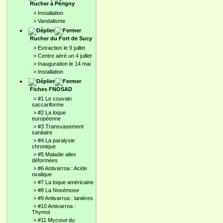
Rucher à Périgny
>
Installation
>
Vandalisme
Rucher du Fort de Sucy
>
Extraction le 9 juillet
>
Centre aéré un 4 juillet
>
Inauguration le 14 mai
>
Installation
Fiches FNOSAD
>
#1 Le couvain
saccariforme
>
#2 La loque
européenne
>
#3 Transvasement
sanitaire
>
#4 La paralysie
chronique
>
#5 Maladie ailes
déformées
>
#6 Antivarroa : Acide
oxalique
>
#7 La loque américaine
>
#8 La Nosémose
>
#9 Antivarroa : lanières
>
#10 Antivarroa :
Thymol
>
#11 Mycose du