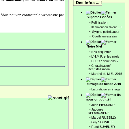
Des Infos ... !
. Vous pouvez contacter le webmestre par
Superbes vidéos
~
Pollinisation
~
Ils volent au ralenti...!!!
~
Syrphe pollinisateur
~
Cueillir un essaim
Notre Miel
~
Nos étiquettes
~
L'H.M.F. et les miels
~
DLUO : deux ans ?
~
Cristallisation/
Décristallisation
~
Marché du MIEL 2015
Élevage de reines 2010
~
La pratique en image
Ils
nous ont quitté !
~
Jean PIESSARD
~
Jacques
DELABUXIÈRE
~
Marcel RUSSILLY
~
Guy SOUVILLE
~
René SUVELIER