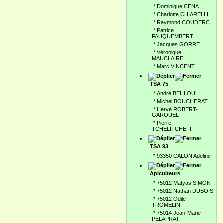
*
Dominique CENA
*
Charlotte CHIARELLI
*
Raymond COUDERC
*
Patrice
FAUQUEMBERT
*
Jacques GORRE
*
Véronique
MAUCLAIRE
*
Marc VINCENT
TSA 75
*
André BEHLOULI
*
Michel BOUCHERAT
*
Hervé ROBERT-
GAROUEL
*
Pierre
TCHELITCHEFF
TSA 93
*
93350 CALON Adeline
Apiculteurs
*
75012 Matyas SIMON
*
75012 Nathan DUBOIS
*
75012 Odile
TROMELIN
*
75014 Jean-Marie
PELAPRAT