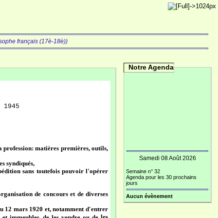
osophe français (17è-18è))
Notre Agenda
 1945
la profession: matières premières, outils,
Samedi 08 Août 2026
es syndiqués,
édition sans toutefois pouvoir l'opérer
Semaine n° 32
Agenda pour les 30 prochains
jours
'organisation de concours et de diverses
Aucun évènement
t du 12 mars 1920 et, notamment d'entrer
les
es et immeubles, de les vendre ou de