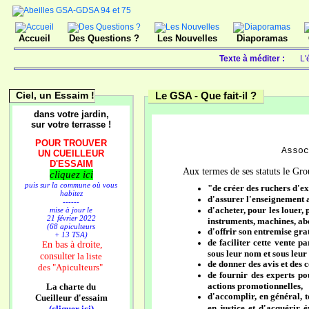
Accueil
Des Questions ?
Les Nouvelles
Diaporamas
Texte à méditer :
L'
Ciel, un Essaim !
Le GSA -
Que fait-il ?
dans votre jardin,
sur votre terrasse !
POUR TROUVER
Assoc
UN CUEILLEUR
D'ESSAIM
Aux termes de ses statuts le Gr
cliquez ici
puis sur la commune où vous
"de créer des ruchers d'ex
habitez
d'assurer l'enseignement a
------
d'acheter, pour les louer, 
mise à jour le
21 février 2022
instruments, machines, abei
(68 apiculteurs
d'offrir son entremise gra
+ 13 TSA)
de faciliter cette vente 
n bas à droite,
E
sous leur nom et sous leur
consulter
la liste
de donner des avis et des c
des
"Apiculteurs"
de fournir des experts po
actions promotionnelles,
La charte du
d'accomplir, en général, 
Cueilleur d'essaim
en justice et d'acquérir 
(cliquer ici)