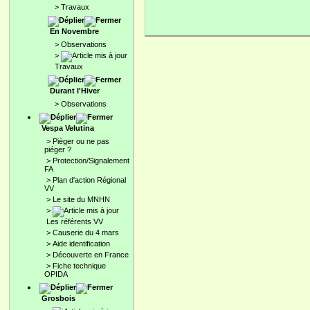
>
Travaux
En Novembre
>
Observations
>
Travaux
Durant l'Hiver
>
Observations
Vespa Velutina
>
Pièger ou ne pas
piéger ?
>
Protection/Signalement
FA
>
Plan d'action Régional
VV
>
Le site du MNHN
>
Les référents VV
>
Causerie du 4 mars
>
Aide identification
>
Découverte en France
>
Fiche technique
OPIDA
Grosbois