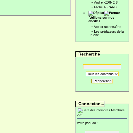
~
Andre KERNEIS
~
Michel RICARD
Veillons sur nos
abeilles
~
Voir et reconnaître
~
Les prédateurs de la
ruche
Recherche
Rechercher
Connexion...
Membres :
226
Votre pseudo :