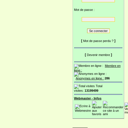
Mot de passe :
[
]
Mot de passe perdu ?
[
]
Devenir membre
Membre en
ligne :
Anonymes en ligne :
286
Total
visites:
13199499
Webmaster - Infos