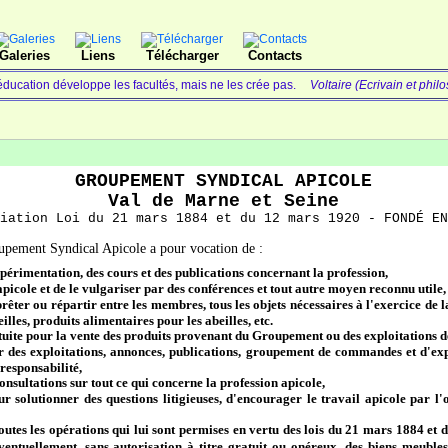
Galeries
Liens
Télécharger
Contacts
éducation développe les facultés, mais ne les crée pas.
Voltaire (Ecrivain et phil
GROUPEMENT SYNDICAL APICOLE
Val de Marne et Seine
iation Loi du 21 mars 1884 et du 12 mars 1920 - FONDÉ EN
oupement Syndical Apicole a pour vocation de :
périmentation, des cours et des publications concernant la profession,
picole et de le vulgariser par des conférences et tout autre moyen reconnu utile,
prêter ou répartir entre les membres, tous les objets nécessaires à l'exercice de 
lles, produits alimentaires pour les abeilles, etc.
tuite pour la vente des produits provenant du Groupement ou des exploitations d
par des exploitations, annonces, publications, groupement de commandes et d'exp
 responsabilité,
onsultations sur tout ce qui concerne la profession apicole,
ur solutionner des questions litigieuses, d'encourager le travail apicole par l
toutes les opérations qui lui sont permises en vertu des lois du 21 mars 1884 e
éventuellement, sans autorisation à titre gratuit ou onéreux, des biens meubl