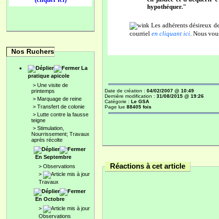
hypothéquer."
Les adhérents désireux de
courriel
en cliquant ici
. Nous vou
Nos Ruchers
La
pratique apicole
>
Une visite de
printemps
Date de création :
04/02/2007 @ 10:49
Dernière modification :
31/08/2015 @ 19:26
>
Marquage de reine
Catégorie :
Le GSA
>
Transfert de colonie
Page lue
88405 fois
>
Lutte contre la fausse
teigne
>
Stimulation,
Nourrissement; Travaux
après récolte
En Septembre
Réactions à cet article
>
Observations
>
Travaux
En Octobre
>
Observations