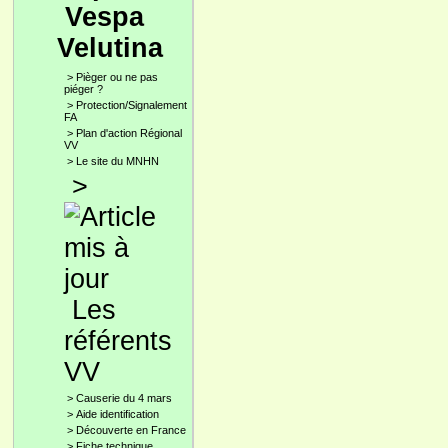
Vespa
Velutina
>
Pièger ou ne pas
piéger ?
>
Protection/Signalement
FA
>
Plan d'action Régional
VV
>
Le site du MNHN
>
Les
référents
VV
>
Causerie du 4 mars
>
Aide identification
>
Découverte en France
>
Fiche technique