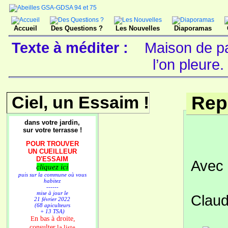
Accueil
Des Questions ?
Les Nouvelles
Diaporamas
Texte à méditer :
Maison de pai
l’on pleure
Ciel, un Essaim !
Rep
dans votre jardin,
sur votre terrasse !
POUR TROUVER
UN CUEILLEUR
D'ESSAIM
Avec 
cliquez ici
puis sur la commune où vous
habitez
------
mise à jour le
Claud
21 février 2022
(68 apiculteurs
+ 13 TSA)
n bas à droite,
E
consulter
la liste