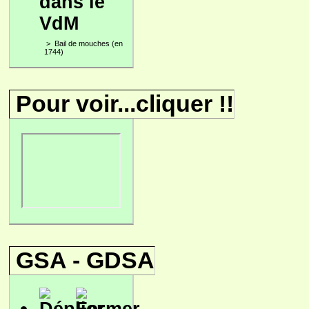
dans le
VdM
>
Bail de mouches (en
1744)
Pour voir...cliquer !!
GSA - GDSA