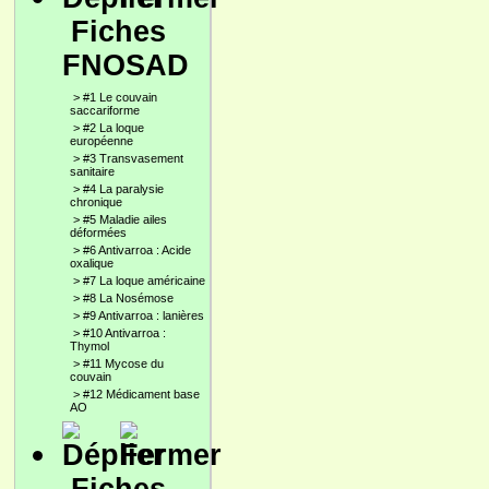
Fiches
FNOSAD
>
#1 Le couvain
saccariforme
>
#2 La loque
européenne
>
#3 Transvasement
sanitaire
>
#4 La paralysie
chronique
>
#5 Maladie ailes
déformées
>
#6 Antivarroa : Acide
oxalique
>
#7 La loque américaine
>
#8 La Nosémose
>
#9 Antivarroa : lanières
>
#10 Antivarroa :
Thymol
>
#11 Mycose du
couvain
>
#12 Médicament base
AO