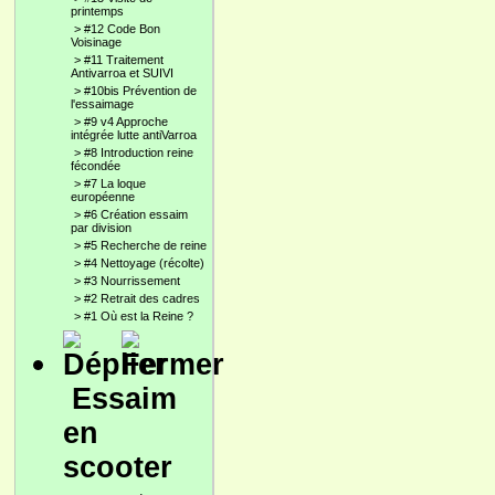
printemps
>
#12 Code Bon
Voisinage
>
#11 Traitement
Antivarroa et SUIVI
>
#10bis Prévention de
l'essaimage
>
#9 v4 Approche
intégrée lutte antiVarroa
>
#8 Introduction reine
fécondée
>
#7 La loque
européenne
>
#6 Création essaim
par division
>
#5 Recherche de reine
>
#4 Nettoyage (récolte)
>
#3 Nourrissement
>
#2 Retrait des cadres
>
#1 Où est la Reine ?
Essaim
en
scooter