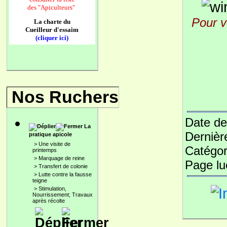
des
"Apiculteurs"
Pour v
La charte du
Cueilleur d'essaim
(cliquer ici)
Nos Ruchers
Date de
La
Dernièr
pratique apicole
>
Une visite de
Catégor
printemps
>
Marquage de reine
Page l
>
Transfert de colonie
>
Lutte contre la fausse
teigne
>
Stimulation,
Nourrissement; Travaux
après récolte