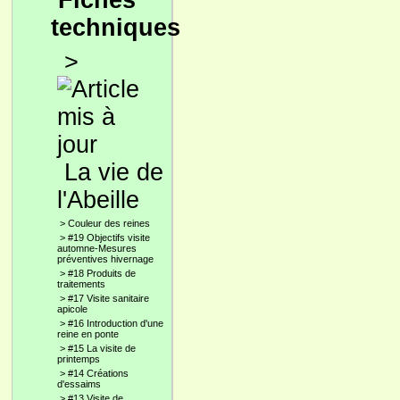
Fiches
techniques
>
La vie de
l'Abeille
>
Couleur des reines
>
#19 Objectifs visite
automne-Mesures
préventives hivernage
>
#18 Produits de
traitements
>
#17 Visite sanitaire
apicole
>
#16 Introduction d'une
reine en ponte
>
#15 La visite de
printemps
>
#14 Créations
d'essaims
>
#13 Visite de