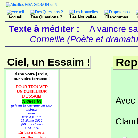
Accueil
Des Questions ?
Les Nouvelles
Diaporamas
Texte à méditer :
A vaincre sa
Corneille (Poète et dramatur
Ciel, un Essaim !
Rep
dans votre jardin,
sur votre terrasse !
POUR TROUVER
UN CUEILLEUR
D'ESSAIM
Avec 
cliquez ici
puis sur la commune où vous
habitez
------
mise à jour le
Claud
21 février 2022
(68 apiculteurs
+ 13 TSA)
n bas à droite,
E
consulter
la liste