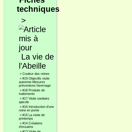
Fiches
techniques
>
La vie de
l'Abeille
>
Couleur des reines
>
#19 Objectifs visite
automne-Mesures
préventives hivernage
>
#18 Produits de
traitements
>
#17 Visite sanitaire
apicole
>
#16 Introduction d'une
reine en ponte
>
#15 La visite de
printemps
>
#14 Créations
d'essaims
>
#13 Visite de