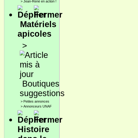
>
Jean-René en action !
Matériels
apicoles
>
Boutiques
suggestions
>
Petites annonces
>
Annonceurs UNAF
Histoire