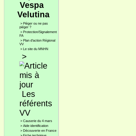
Vespa
Velutina
>
Pièger ou ne pas
piéger ?
>
Protection/Signalement
FA
>
Plan d'action Régional
VV
>
Le site du MNHN
>
Les
référents
VV
>
Causerie du 4 mars
>
Aide identification
>
Découverte en France
>
Fiche technique