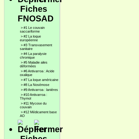
Fiches
FNOSAD
>
#1 Le couvain
saccariforme
>
#2 La loque
européenne
>
#3 Transvasement
sanitaire
>
#4 La paralysie
chronique
>
#5 Maladie ailes
déformées
>
#6 Antivarroa : Acide
oxalique
>
#7 La loque américaine
>
#8 La Nosémose
>
#9 Antivarroa : lanières
>
#10 Antivarroa :
Thymol
>
#11 Mycose du
couvain
>
#12 Médicament base
AO