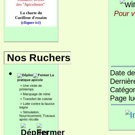
des
"Apiculteurs"
Pour v
La charte du
Cueilleur d'essaim
(cliquer ici)
Nos Ruchers
Date de
La
Dernièr
pratique apicole
>
Une visite de
Catégor
printemps
>
Marquage de reine
Page l
>
Transfert de colonie
>
Lutte contre la fausse
teigne
>
Stimulation,
Nourrissement; Travaux
après récolte