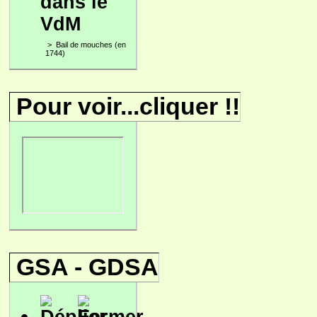
dans le
VdM
>
Bail de mouches (en
1744)
Pour voir...cliquer !!
GSA - GDSA