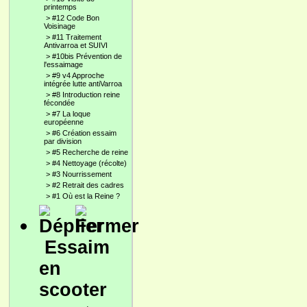
printemps
>
#12 Code Bon
Voisinage
>
#11 Traitement
Antivarroa et SUIVI
>
#10bis Prévention de
l'essaimage
>
#9 v4 Approche
intégrée lutte antiVarroa
>
#8 Introduction reine
fécondée
>
#7 La loque
européenne
>
#6 Création essaim
par division
>
#5 Recherche de reine
>
#4 Nettoyage (récolte)
>
#3 Nourrissement
>
#2 Retrait des cadres
>
#1 Où est la Reine ?
Essaim
en
scooter