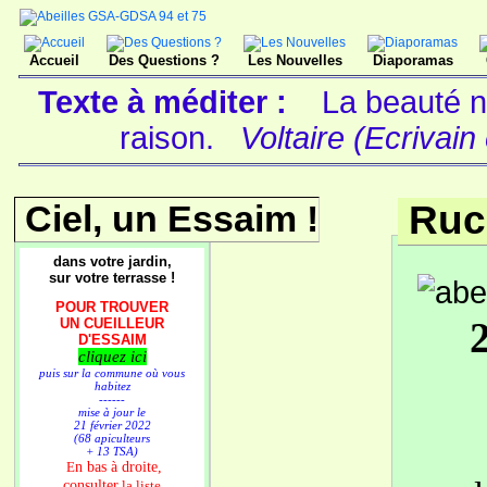
Accueil
Des Questions ?
Les Nouvelles
Diaporamas
Texte à méditer :
La beauté n'
raison.
Voltaire (Ecrivain
Ciel, un Essaim !
Ruc
dans votre jardin,
sur votre terrasse !
POUR TROUVER
UN CUEILLEUR
D'ESSAIM
cliquez ici
puis sur la commune où vous
habitez
------
mise à jour le
21 février 2022
(68 apiculteurs
+ 13 TSA)
n bas à droite,
E
consulter
la liste