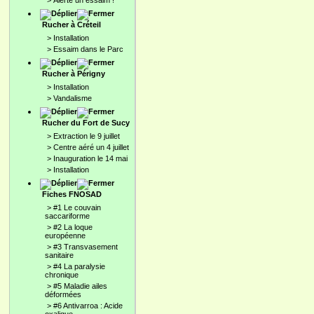
>
Alerte un essaim !
Rucher à Créteil
>
Installation
>
Essaim dans le Parc
Rucher à Périgny
>
Installation
>
Vandalisme
Rucher du Fort de Sucy
>
Extraction le 9 juillet
>
Centre aéré un 4 juillet
>
Inauguration le 14 mai
>
Installation
Fiches FNOSAD
>
#1 Le couvain
saccariforme
>
#2 La loque
européenne
>
#3 Transvasement
sanitaire
>
#4 La paralysie
chronique
>
#5 Maladie ailes
déformées
>
#6 Antivarroa : Acide