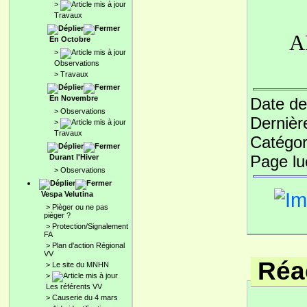
>
Travaux
A
En Octobre
>
Observations
>
Travaux
En Novembre
Date de
>
Observations
Dernièr
>
Travaux
Catégor
Page l
Durant l'Hiver
>
Observations
Vespa Velutina
>
Pièger ou ne pas
piéger ?
>
Protection/Signalement
FA
>
Plan d'action Régional
VV
Réac
>
Le site du MNHN
>
Les référents VV
>
Causerie du 4 mars