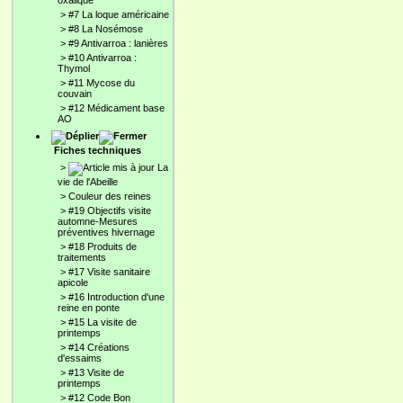
oxalique
>
#7 La loque américaine
>
#8 La Nosémose
>
#9 Antivarroa : lanières
>
#10 Antivarroa :
Thymol
>
#11 Mycose du
couvain
>
#12 Médicament base
AO
Fiches techniques
>
La
vie de l'Abeille
>
Couleur des reines
>
#19 Objectifs visite
automne-Mesures
préventives hivernage
>
#18 Produits de
traitements
>
#17 Visite sanitaire
apicole
>
#16 Introduction d'une
reine en ponte
>
#15 La visite de
printemps
>
#14 Créations
d'essaims
>
#13 Visite de
printemps
>
#12 Code Bon