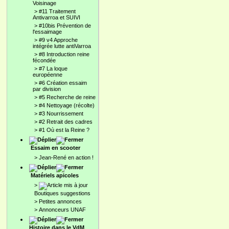
Voisinage
>
#11 Traitement
Antivarroa et SUIVI
>
#10bis Prévention de
l'essaimage
>
#9 v4 Approche
intégrée lutte antiVarroa
>
#8 Introduction reine
fécondée
>
#7 La loque
européenne
>
#6 Création essaim
par division
>
#5 Recherche de reine
>
#4 Nettoyage (récolte)
>
#3 Nourrissement
>
#2 Retrait des cadres
>
#1 Où est la Reine ?
Essaim en scooter
>
Jean-René en action !
Matériels apicoles
>
Boutiques suggestions
>
Petites annonces
>
Annonceurs UNAF
Histoire dans le VdM