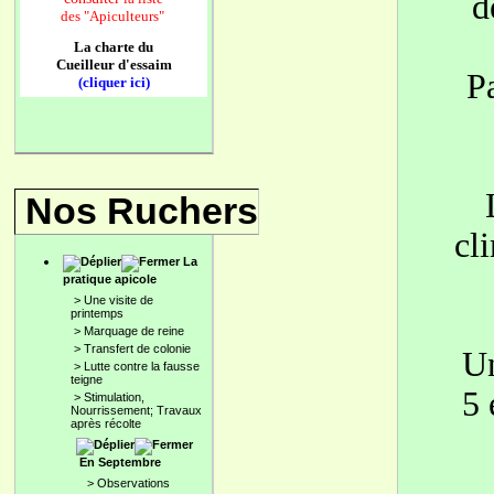
d
des
"Apiculteurs"
La charte du
Cueilleur d'essaim
P
(cliquer ici)
Nos Ruchers
cl
La
pratique apicole
>
Une visite de
printemps
>
Marquage de reine
>
Transfert de colonie
Un
>
Lutte contre la fausse
teigne
5 
>
Stimulation,
Nourrissement; Travaux
après récolte
En Septembre
>
Observations