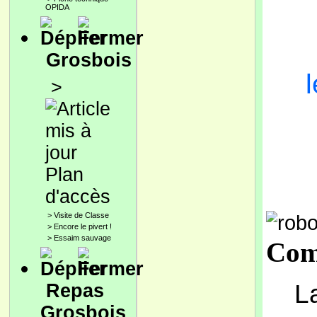
OPIDA
Grosbois
>
Plan
d'accès
>
Visite de Classe
>
Encore le pivert !
>
Essaim sauvage
Com
L
Repas
Grosbois