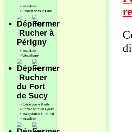
>
Installation
r
>
Essaim dans le Parc
​C
Rucher à
Périgny
di
>
Installation
>
Vandalisme
Rucher
du Fort
de Sucy
>
Extraction le 9 juillet
>
Centre aéré un 4 juillet
>
Inauguration le 14 mai
>
Installation