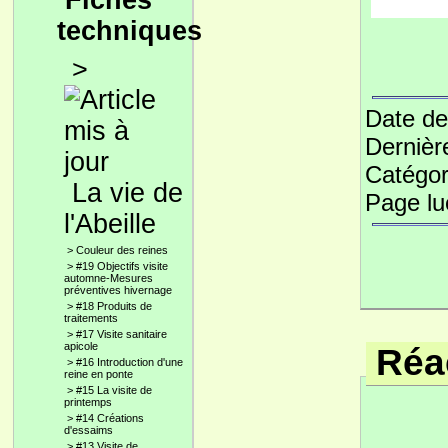
Fiches
techniques
>
Date de
Dernièr
Catégor
La vie de
Page l
l'Abeille
>
Couleur des reines
>
#19 Objectifs visite
automne-Mesures
préventives hivernage
>
#18 Produits de
traitements
>
#17 Visite sanitaire
apicole
Réac
>
#16 Introduction d'une
reine en ponte
>
#15 La visite de
printemps
>
#14 Créations
d'essaims
>
#13 Visite de