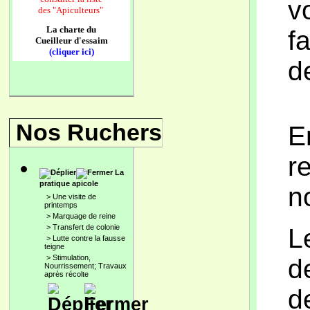
v
des
"Apiculteurs"
La charte du
f
Cueilleur d'essaim
(cliquer ici)
d
Nos Ruchers
E
r
La
pratique apicole
n
>
Une visite de
printemps
>
Marquage de reine
>
Transfert de colonie
​
>
Lutte contre la fausse
teigne
>
Stimulation,
d
Nourrissement; Travaux
après récolte
d