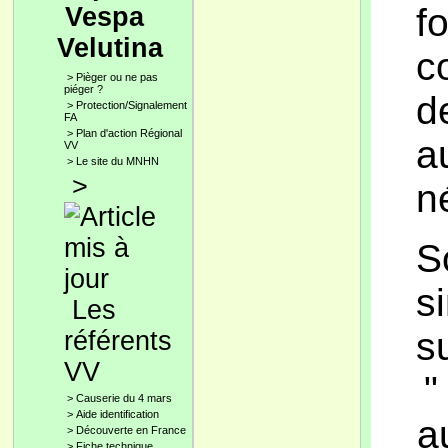
f
Vespa
Velutina
c
>
Pièger ou ne pas
piéger ?
d
>
Protection/Signalement
FA
>
Plan d'action Régional
a
VV
>
Le site du MNHN
>
n
S
s
Les
s
référents
VV
"
>
Causerie du 4 mars
>
Aide identification
a
>
Découverte en France
>
Fiche technique