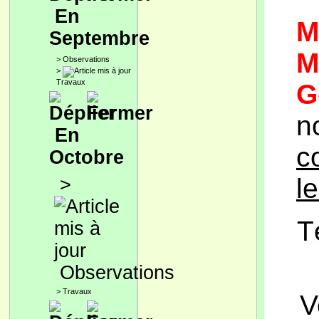
En
M
Septembre
M
>
Observations
>
Travaux
G
n
En
c
Octobre
l
>
T
Observations
>
Travaux
V