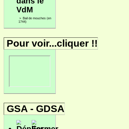
dans le
VdM
>
Bail de mouches (en
1744)
Pour voir...cliquer !!
GSA - GDSA