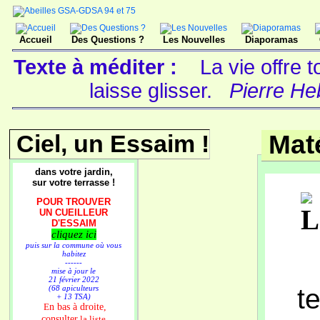
Accueil
Des Questions ?
Les Nouvelles
Diaporamas
Texte à méditer :
La vie offre
laisse glisser.
Pierre Heb
Ciel, un Essaim !
Maté
dans votre jardin,
sur votre terrasse !
POUR TROUVER
UN CUEILLEUR
D'ESSAIM
cliquez ici
puis sur la commune où vous
habitez
------
mise à jour le
21 février 2022
(68 apiculteurs
t
+ 13 TSA)
n bas à droite,
E
consulter
la liste