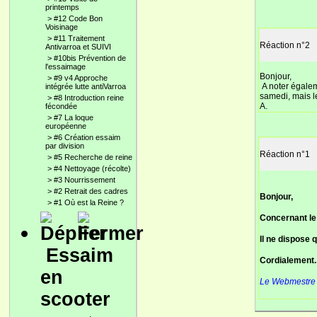
printemps
>
#12 Code Bon
Voisinage
>
#11 Traitement
Réaction n°2
Antivarroa et SUIVI
>
#10bis Prévention de
l'essaimage
Bonjour,
>
#9 v4 Approche
A noter égalem
intégrée lutte antiVarroa
samedi, mais l
>
#8 Introduction reine
A.
fécondée
>
#7 La loque
européenne
>
#6 Création essaim
par division
Réaction n°1
>
#5 Recherche de reine
>
#4 Nettoyage (récolte)
>
#3 Nourrissement
>
#2 Retrait des cadres
Bonjour,
>
#1 Où est la Reine ?
Concernant l
Il ne dispose 
Essaim
Cordialement.
en
Le Webmestre :
scooter