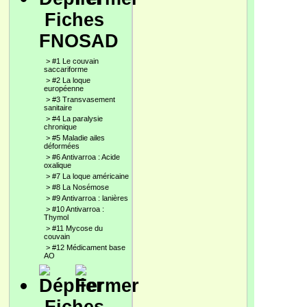
Fiches
FNOSAD
>
#1 Le couvain
saccariforme
>
#2 La loque
européenne
>
#3 Transvasement
sanitaire
>
#4 La paralysie
chronique
>
#5 Maladie ailes
déformées
>
#6 Antivarroa : Acide
oxalique
>
#7 La loque américaine
>
#8 La Nosémose
>
#9 Antivarroa : lanières
>
#10 Antivarroa :
Thymol
>
#11 Mycose du
couvain
>
#12 Médicament base
AO