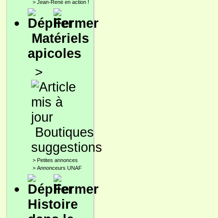
>
Jean-René en action !
Matériels
apicoles
>
Boutiques
suggestions
>
Petites annonces
>
Annonceurs UNAF
Histoire