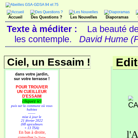
Accueil
Des Questions ?
Les Nouvelles
Diaporamas
Texte à méditer :
La beauté des
les contemple.
David Hume (Ph
Ciel, un Essaim !
Edi
dans votre jardin,
sur votre terrasse !
POUR TROUVER
UN CUEILLEUR
D'ESSAIM
cliquez ici
puis sur la commune où vous
habitez
------
mise à jour le
21 février 2022
(68 apiculteurs
+ 13 TSA)
l'
n bas à droite,
E
consulter
la liste