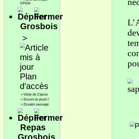
néc
OPIDA
L’
Grosbois
dev
>
te
con
pou
Plan
d'accès
>
Visite de Classe
>
Encore le pivert !
>
Essaim sauvage
Repas
Grosbois