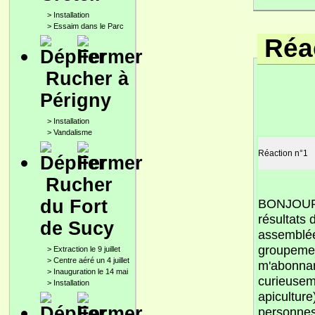
>
Installation
>
Essaim dans le Parc
Réac
Rucher à
Périgny
>
Installation
>
Vandalisme
Réaction n°1
Rucher
du Fort
BONJOUR à
résultats 
de Sucy
assemblée
groupement
>
Extraction le 9 juillet
>
Centre aéré un 4 juillet
m'abonnant
>
Inauguration le 14 mai
curieusem
>
Installation
apicultur
personnes 