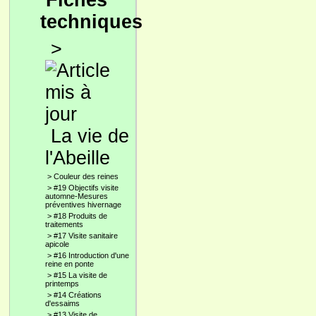
Fiches
techniques
>
La vie de
l'Abeille
>
Couleur des reines
>
#19 Objectifs visite
automne-Mesures
préventives hivernage
>
#18 Produits de
traitements
>
#17 Visite sanitaire
apicole
>
#16 Introduction d'une
reine en ponte
>
#15 La visite de
printemps
>
#14 Créations
d'essaims
>
#13 Visite de