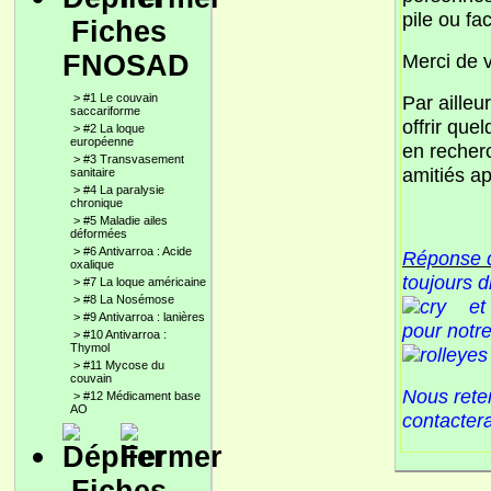
pile ou fa
Fiches
FNOSAD
Merci de 
>
#1 Le couvain
Par ailleu
saccariforme
offrir que
>
#2 La loque
européenne
en recherc
>
#3 Transvasement
amitiés ap
sanitaire
>
#4 La paralysie
chronique
>
#5 Maladie ailes
déformées
>
#6 Antivarroa : Acide
Réponse 
oxalique
toujours d
>
#7 La loque américaine
>
#8 La Nosémose
et 
>
#9 Antivarroa : lanières
pour notr
>
#10 Antivarroa :
Thymol
>
#11 Mycose du
couvain
Nous reten
>
#12 Médicament base
AO
contactera