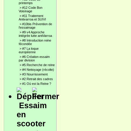
printemps
>
#12 Code Bon
Voisinage
>
#11 Traitement
Antivarroa et SUIVI
>
#10bis Prévention de
l'essaimage
>
#9 v4 Approche
intégrée lutte antiVarroa
>
#8 Introduction reine
fécondée
>
#7 La loque
européenne
>
#6 Création essaim
par division
>
#5 Recherche de reine
>
#4 Nettoyage (récolte)
>
#3 Nourrissement
>
#2 Retrait des cadres
>
#1 Où est la Reine ?
Essaim
en
scooter