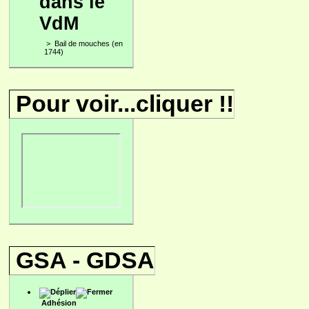
dans le
VdM
>
Bail de mouches (en
1744)
Pour voir...cliquer !!
GSA - GDSA
Adhésion