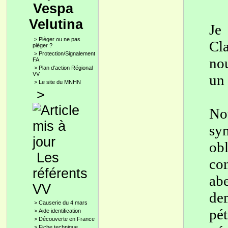
Vespa
Velutina
Je
>
Pièger ou ne pas
Cl
piéger ?
>
Protection/Signalement
no
FA
>
Plan d'action Régional
VV
un
>
Le site du MNHN
>
Nou
sy
obl
Les
com
référents
abe
VV
de
>
Causerie du 4 mars
pét
>
Aide identification
>
Découverte en France
>
Fiche technique