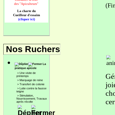
des
"Apiculteurs"
(Fi
La charte du
Cueilleur d'essaim
(cliquer ici)
Nos Ruchers
La
pratique apicole
>
Une visite de
Gén
printemps
>
Marquage de reine
joi
>
Transfert de colonie
>
Lutte contre la fausse
ch
teigne
>
Stimulation,
Nourrissement; Travaux
cer
après récolte