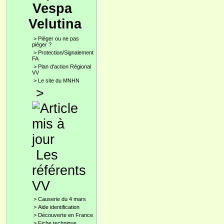
Vespa
Velutina
>
Pièger ou ne pas
piéger ?
>
Protection/Signalement
FA
>
Plan d'action Régional
VV
>
Le site du MNHN
>
Les
référents
VV
>
Causerie du 4 mars
>
Aide identification
>
Découverte en France
>
Fiche technique