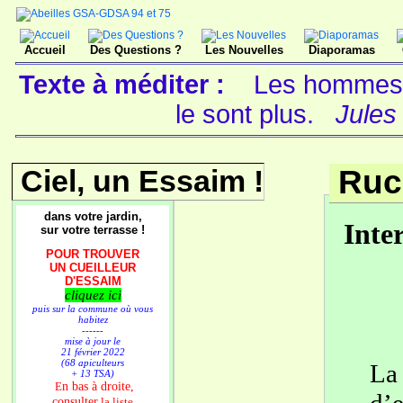
Accueil
Des Questions ?
Les Nouvelles
Diaporamas
Texte à méditer :
Les hommes n
le sont plus.
Jules
Ciel, un Essaim !
Ruc
dans votre jardin,
Inte
sur votre terrasse !
POUR TROUVER
UN CUEILLEUR
D'ESSAIM
cliquez ici
puis sur la commune où vous
habitez
------
mise à jour le
21 février 2022
(68 apiculteurs
La 
+ 13 TSA)
n bas à droite,
E
consulter
la liste