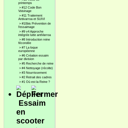
printemps
>
#12 Code Bon
Voisinage
>
#11 Traitement
Antivarroa et SUIVI
>
#10bis Prévention de
l'essaimage
>
#9 v4 Approche
intégrée lutte antiVarroa
>
#8 Introduction reine
fécondée
>
#7 La loque
européenne
>
#6 Création essaim
par division
>
#5 Recherche de reine
>
#4 Nettoyage (récolte)
>
#3 Nourrissement
>
#2 Retrait des cadres
>
#1 Où est la Reine ?
Essaim
en
scooter