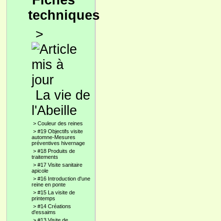
Fiches
techniques
>
La vie de
l'Abeille
>
Couleur des reines
>
#19 Objectifs visite
automne-Mesures
préventives hivernage
>
#18 Produits de
traitements
>
#17 Visite sanitaire
apicole
>
#16 Introduction d'une
reine en ponte
>
#15 La visite de
printemps
>
#14 Créations
d'essaims
>
#13 Visite de