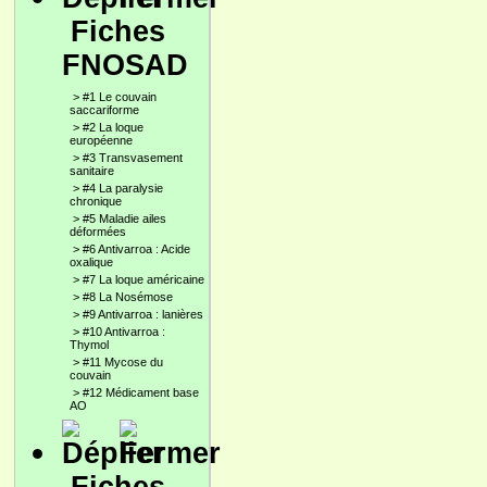
Fiches
FNOSAD
>
#1 Le couvain
saccariforme
>
#2 La loque
européenne
>
#3 Transvasement
sanitaire
>
#4 La paralysie
chronique
>
#5 Maladie ailes
déformées
>
#6 Antivarroa : Acide
oxalique
>
#7 La loque américaine
>
#8 La Nosémose
>
#9 Antivarroa : lanières
>
#10 Antivarroa :
Thymol
>
#11 Mycose du
couvain
>
#12 Médicament base
AO