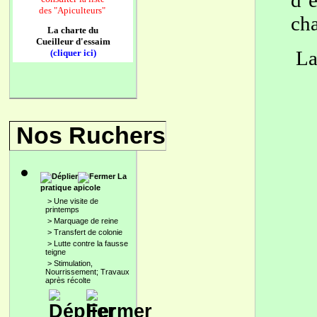
d’e
des
"Apiculteurs"
ch
La charte du
Cueilleur d'essaim
La 
(cliquer ici)
Nos Ruchers
La
pratique apicole
>
Une visite de
printemps
>
Marquage de reine
>
Transfert de colonie
>
Lutte contre la fausse
teigne
>
Stimulation,
Nourrissement; Travaux
après récolte