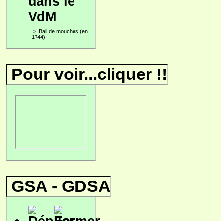
dans le
VdM
>
Bail de mouches (en
1744)
Pour voir...cliquer !!
GSA - GDSA