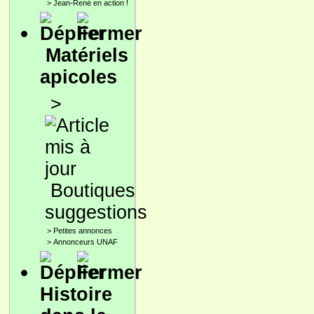
>
Jean-René en action !
Matériels
apicoles
>
Boutiques
suggestions
>
Petites annonces
>
Annonceurs UNAF
Histoire