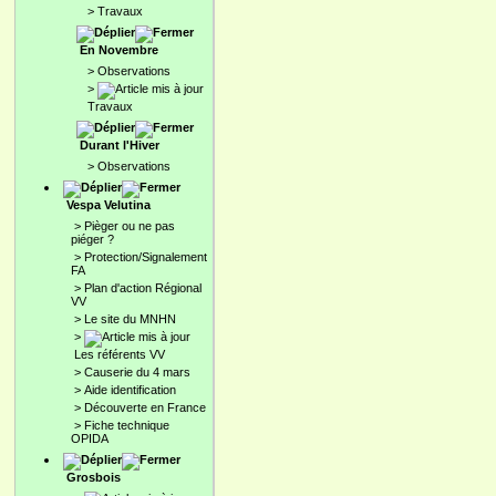
>
Travaux
En Novembre
>
Observations
>
Travaux
Durant l'Hiver
>
Observations
Vespa Velutina
>
Pièger ou ne pas
piéger ?
>
Protection/Signalement
FA
>
Plan d'action Régional
VV
>
Le site du MNHN
>
Les référents VV
>
Causerie du 4 mars
>
Aide identification
>
Découverte en France
>
Fiche technique
OPIDA
Grosbois