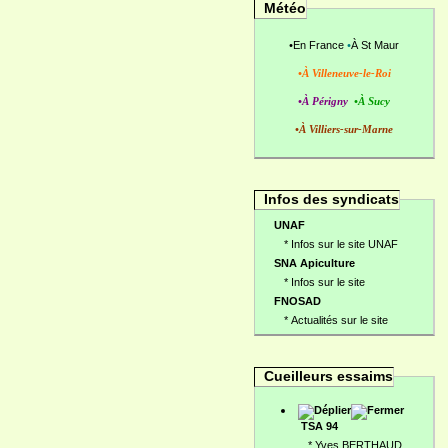
Météo
•
En France
•
À St Maur
•À Villeneuve-le-Roi
•À Périgny
•À Sucy
•À Villiers-sur-Marne
Infos des syndicats
UNAF
*
Infos sur le site UNAF
SNA Apiculture
*
Infos sur le site
FNOSAD
*
Actualités sur le site
Cueilleurs essaims
TSA 94
*
Yves BERTHAUD