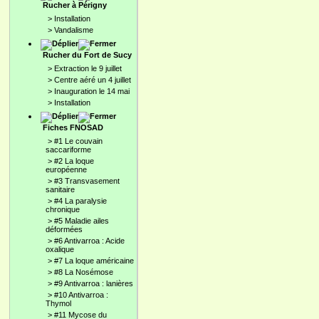
Rucher à Périgny
>
Installation
>
Vandalisme
Rucher du Fort de Sucy
>
Extraction le 9 juillet
>
Centre aéré un 4 juillet
>
Inauguration le 14 mai
>
Installation
Fiches FNOSAD
>
#1 Le couvain
saccariforme
>
#2 La loque
européenne
>
#3 Transvasement
sanitaire
>
#4 La paralysie
chronique
>
#5 Maladie ailes
déformées
>
#6 Antivarroa : Acide
oxalique
>
#7 La loque américaine
>
#8 La Nosémose
>
#9 Antivarroa : lanières
>
#10 Antivarroa :
Thymol
>
#11 Mycose du