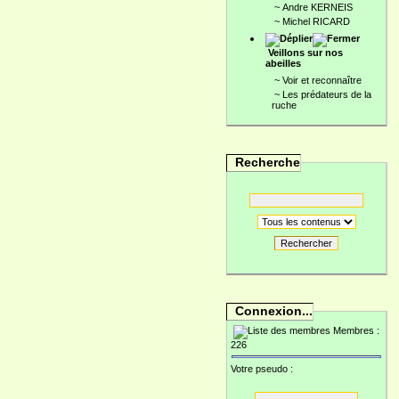
~
Andre KERNEIS
~
Michel RICARD
Veillons sur nos
abeilles
~
Voir et reconnaître
~
Les prédateurs de la
ruche
Recherche
Rechercher
Connexion...
Membres :
226
Votre pseudo :