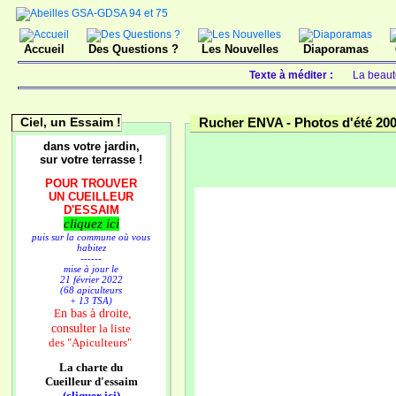
Accueil
Des Questions ?
Les Nouvelles
Diaporamas
Texte à méditer :
La beauté
Ciel, un Essaim !
Rucher ENVA -
Photos d'été 20
dans votre jardin,
sur votre terrasse !
POUR TROUVER
UN CUEILLEUR
D'ESSAIM
cliquez ici
puis sur la commune où vous
habitez
------
mise à jour le
21 février 2022
(68 apiculteurs
+ 13 TSA)
n bas à droite,
E
consulter
la liste
des
"Apiculteurs"
La charte du
Cueilleur d'essaim
(cliquer ici)