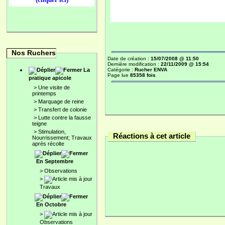
Nos Ruchers
Date de création :
15/07/2008 @ 11:50
Dernière modification :
22/11/2009 @ 15:54
La
Catégorie :
Rucher ENVA
Page lue
85358 fois
pratique apicole
>
Une visite de
printemps
>
Marquage de reine
>
Transfert de colonie
>
Lutte contre la fausse
teigne
>
Stimulation,
Réactions à cet article
Nourrissement; Travaux
après récolte
En Septembre
>
Observations
>
Travaux
En Octobre
>
Observations