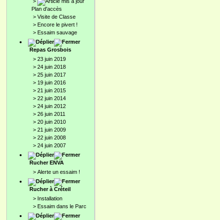
>
Plan d'accès
>
Visite de Classe
>
Encore le pivert !
>
Essaim sauvage
Repas Grosbois
>
23 juin 2019
>
24 juin 2018
>
25 juin 2017
>
19 juin 2016
>
21 juin 2015
>
22 juin 2014
>
24 juin 2012
>
26 juin 2011
>
20 juin 2010
>
21 juin 2009
>
22 juin 2008
>
24 juin 2007
Rucher ENVA
>
Alerte un essaim !
Rucher à Créteil
>
Installation
>
Essaim dans le Parc