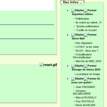
Des Infos ... !
Superbes vidéos
~
Pollinisation
~
Ils volent au ralenti...!!!
~
Syrphe pollinisateur
~
Cueillir un essaim
Notre Miel
~
Nos étiquettes
~
L'H.M.F. et les miels
~
DLUO : deux ans ?
~
Cristallisation/
Décristallisation
~
Marché du MIEL 2015
Élevage de reines 2010
~
La pratique en image
Ils
nous ont quitté !
~
Jean PIESSARD
~
Jacques
DELABUXIÈRE
~
Marcel RUSSILLY
~
Guy SOUVILLE
~
René SUVELIER