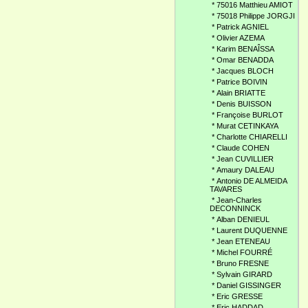
*
75016 Matthieu AMIOT
*
75018 Philippe JORGJI
*
Patrick AGNIEL
*
Olivier AZEMA
*
Karim BENAÎSSA
*
Omar BENADDA
*
Jacques BLOCH
*
Patrice BOIVIN
*
Alain BRIATTE
*
Denis BUISSON
*
Françoise BURLOT
*
Murat CETINKAYA
*
Charlotte CHIARELLI
*
Claude COHEN
*
Jean CUVILLIER
*
Amaury DALEAU
*
Antonio DE ALMEIDA
TAVARES
*
Jean-Charles
DECONNINCK
*
Alban DENIEUL
*
Laurent DUQUENNE
*
Jean ETENEAU
*
Michel FOURRÉ
*
Bruno FRESNE
*
Sylvain GIRARD
*
Daniel GISSINGER
*
Eric GRESSE
*
Eric HADDAD