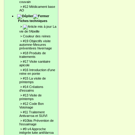
couvain
>
#12 Médicament base
AO
Fiches techniques
>
La
vie de l'Abeille
>
Couleur des reines
>
#19 Objectifs visite
automne-Mesures
préventives hivernage
>
#18 Produits de
traitements
>
#17 Visite sanitaire
apicole
>
#16 Introduction d'une
reine en ponte
>
#15 La visite de
printemps
>
#14 Créations
d'essaims
>
#13 Visite de
printemps
>
#12 Code Bon
Voisinage
>
#11 Traitement
Antivarroa et SUIVI
>
#10bis Prévention de
l'essaimage
>
#9 v4 Approche
intégrée lutte antiVarroa