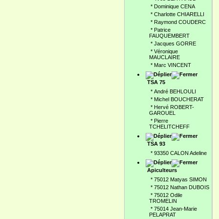
*
Dominique CENA
*
Charlotte CHIARELLI
*
Raymond COUDERC
*
Patrice
FAUQUEMBERT
*
Jacques GORRE
*
Véronique
MAUCLAIRE
*
Marc VINCENT
TSA 75
*
André BEHLOULI
*
Michel BOUCHERAT
*
Hervé ROBERT-
GAROUEL
*
Pierre
TCHELITCHEFF
TSA 93
*
93350 CALON Adeline
Apiculteurs
*
75012 Matyas SIMON
*
75012 Nathan DUBOIS
*
75012 Odile
TROMELIN
*
75014 Jean-Marie
PELAPRAT