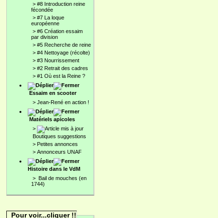
>
#8 Introduction reine
fécondée
>
#7 La loque
européenne
>
#6 Création essaim
par division
>
#5 Recherche de reine
>
#4 Nettoyage (récolte)
>
#3 Nourrissement
>
#2 Retrait des cadres
>
#1 Où est la Reine ?
Essaim en scooter
>
Jean-René en action !
Matériels apicoles
>
Boutiques suggestions
>
Petites annonces
>
Annonceurs UNAF
Histoire dans le VdM
>
Bail de mouches (en
1744)
Pour voir...cliquer !!