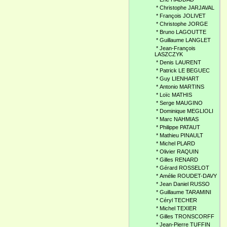
*
Christophe JARJAVAL
*
François JOLIVET
*
Christophe JORGE
*
Bruno LAGOUTTE
*
Guillaume LANGLET
*
Jean-François
LASZCZYK
*
Denis LAURENT
*
Patrick LE BEGUEC
*
Guy LIENHART
*
Antonio MARTINS
*
Loïc MATHIS
*
Serge MAUGINO
*
Dominique MEGLIOLI
*
Marc NAHMIAS
*
Philippe PATAUT
*
Mathieu PINAULT
*
Michel PLARD
*
Olivier RAQUIN
*
Gilles RENARD
*
Gérard ROSSELOT
*
Amélie ROUDET-DAVY
*
Jean Daniel RUSSO
*
Guillaume TARAMINI
*
Céryl TECHER
*
Michel TEXIER
*
Gilles TRONSCORFF
*
Jean-Pierre TUFFIN