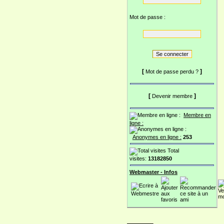
Mot de passe :
[
]
Mot de passe perdu ?
[
]
Devenir membre
Membre en
ligne :
Anonymes en ligne :
253
Total
visites:
13182850
Webmaster - Infos