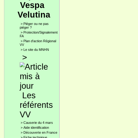
Vespa
Velutina
>
Pièger ou ne pas
piéger ?
>
Protection/Signalement
FA
>
Plan d'action Régional
VV
>
Le site du MNHN
>
Les
référents
VV
>
Causerie du 4 mars
>
Aide identification
>
Découverte en France
>
Fiche technique