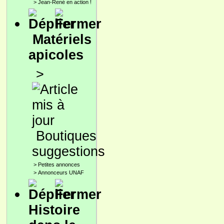
>
Jean-René en action !
Matériels
apicoles
>
Boutiques
suggestions
>
Petites annonces
>
Annonceurs UNAF
Histoire