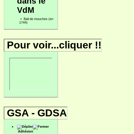
dans le
VdM
>
Bail de mouches (en
1744)
Pour voir...cliquer !!
GSA - GDSA
Adhésion