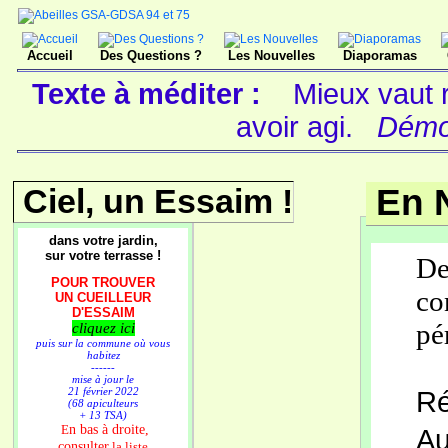
Accueil
Des Questions ?
Les Nouvelles
Diaporamas
Texte à méditer :
Mieux vaut r
avoir agi.
Démoc
Ciel, un Essaim !
En 
dans votre jardin,
sur votre terrasse !
D
POUR TROUVER
co
UN CUEILLEUR
D'ESSAIM
pé
cliquez ici
puis sur la commune où vous
habitez
------
mise à jour le
21 février 2022
Ré
(68 apiculteurs
+ 13 TSA)
n bas à droite,
E
Au
consulter
la liste