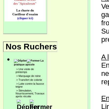
des
"Apiculteurs"
Ve
La charte du
ga
Cueilleur d'essaim
(cliquer ici)
fr
Su
pr
Nos Ruchers
A l
La
En
pratique apicole
>
Une visite de
ne
printemps
>
Marquage de reine
re
>
Transfert de colonie
>
Lutte contre la fausse
teigne
>
Stimulation,
Nourrissement; Travaux
En
après récolte
Li