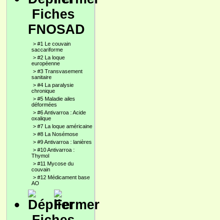
Fiches
FNOSAD
>
#1 Le couvain
saccariforme
>
#2 La loque
européenne
>
#3 Transvasement
sanitaire
>
#4 La paralysie
chronique
>
#5 Maladie ailes
déformées
>
#6 Antivarroa : Acide
oxalique
>
#7 La loque américaine
>
#8 La Nosémose
>
#9 Antivarroa : lanières
>
#10 Antivarroa :
Thymol
>
#11 Mycose du
couvain
>
#12 Médicament base
AO