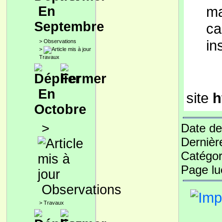
ma
En
Septembre
ca
in
>
Observations
>
Travaux
En
site
h
Octobre
>
Date de
Dernièr
Catégor
Page l
Observations
>
Travaux