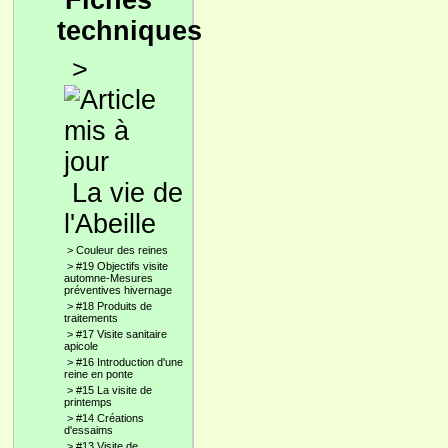
Fiches
techniques
>
La vie de
l'Abeille
>
Couleur des reines
>
#19 Objectifs visite
automne-Mesures
préventives hivernage
>
#18 Produits de
traitements
>
#17 Visite sanitaire
apicole
>
#16 Introduction d'une
reine en ponte
>
#15 La visite de
printemps
>
#14 Créations
d'essaims
>
#13 Visite de