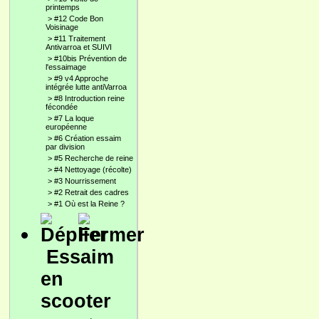
printemps
>
#12 Code Bon
Voisinage
>
#11 Traitement
Antivarroa et SUIVI
>
#10bis Prévention de
l'essaimage
>
#9 v4 Approche
intégrée lutte antiVarroa
>
#8 Introduction reine
fécondée
>
#7 La loque
européenne
>
#6 Création essaim
par division
>
#5 Recherche de reine
>
#4 Nettoyage (récolte)
>
#3 Nourrissement
>
#2 Retrait des cadres
>
#1 Où est la Reine ?
Essaim
en
scooter