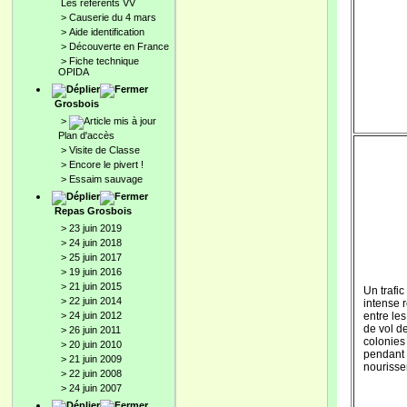
Les référents VV
>
Causerie du 4 mars
>
Aide identification
>
Découverte en France
>
Fiche technique
OPIDA
Grosbois
>
Plan d'accès
>
Visite de Classe
>
Encore le pivert !
>
Essaim sauvage
Repas Grosbois
>
23 juin 2019
>
24 juin 2018
>
25 juin 2017
>
19 juin 2016
>
21 juin 2015
Un trafic
>
22 juin 2014
intense 
>
24 juin 2012
entre les
de vol d
>
26 juin 2011
colonies
>
20 juin 2010
pendant 
>
21 juin 2009
nourisse
>
22 juin 2008
>
24 juin 2007