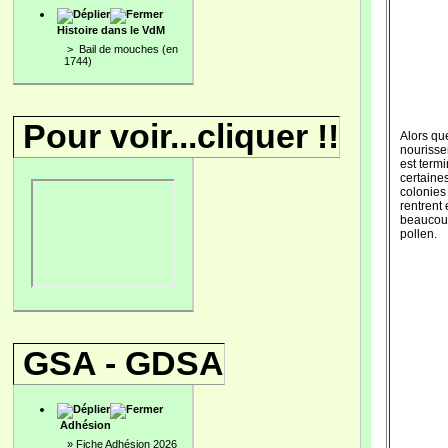
Histoire dans le VdM
>
Bail de mouches (en
1744)
Pour voir...cliquer !!
Alors qu
nouriss
est termi
certaine
colonies
rentrent
beaucou
pollen.
GSA - GDSA
Adhésion
»
Fiche Adhésion 2026