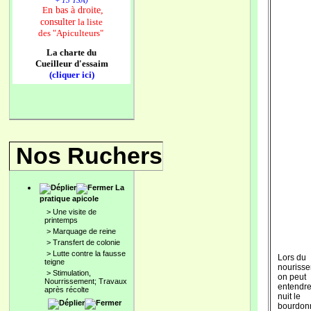
+ 13 TSA)
n bas à droite,
E
consulter
la liste
des
"Apiculteurs"
La charte du
Cueilleur d'essaim
(cliquer ici)
Nos Ruchers
La
pratique apicole
>
Une visite de
printemps
>
Marquage de reine
>
Transfert de colonie
>
Lutte contre la fausse
Lors du
teigne
nourisse
>
Stimulation,
on peut
Nourrissement; Travaux
entendre 
après récolte
nuit le
bourdon