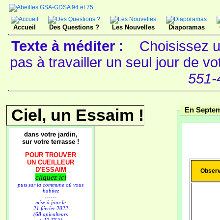
Accueil
Des Questions ?
Les Nouvelles
Diaporamas
Texte à méditer :
Choisissez u
pas à travailler un seul jour de v
551-
Ciel, un Essaim !
En Septem
dans votre jardin,
sur votre terrasse !
POUR TROUVER
UN CUEILLEUR
D'ESSAIM
Observ
cliquez ici
puis sur la commune où vous
habitez
------
mise à jour le
21 février 2022
(68 apiculteurs