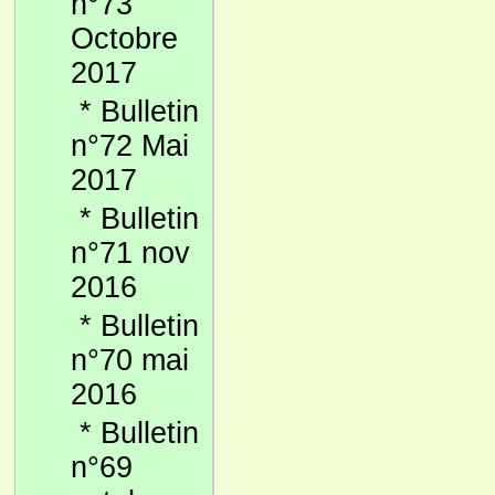
n°73
Octobre
2017
*
Bulletin
n°72 Mai
2017
*
Bulletin
n°71 nov
2016
*
Bulletin
n°70 mai
2016
*
Bulletin
n°69