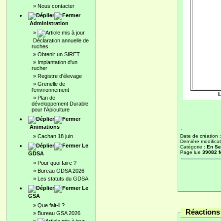
»
Nous contacter
Administration
»
Déclaration annuelle de
ruches
»
Obtenir un SIRET
»
Implantation d'un
rucher
»
Registre d'élevage
»
Grenelle de
l'environnement
L
»
Plan de
développement Durable
pour l'Apiculture
Animations
»
Cachan 18 juin
Date de création 
Dernière modificat
Le
Catégorie :
En Se
Page lue
39082 f
GDSA
»
Pour quoi faire ?
»
Bureau GDSA 2026
»
Les statuts du GDSA
Le
GSA
»
Que fait-il ?
Réactions 
»
Bureau GSA 2026