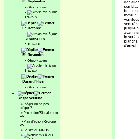
En Septembre
des aile
semblab
>
Observations
bruit d'u
>
moteur. 
Travaux
ventileu
sont répa
En Octobre
jusque b
avant sur
>
la surfac
Observations
planche
>
Travaux
d'envol.
En Novembre
>
Observations
>
Travaux
Durant l'Hiver
>
Observations
Vespa Velutina
>
Pièger ou ne pas
piéger ?
>
Protection/Signalement
FA
>
Plan d'action Régional
VV
>
Le site du MNHN
>