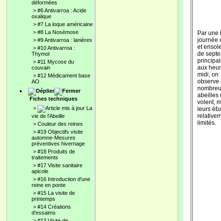
déformées
>
#6 Antivarroa : Acide
oxalique
>
#7 La loque américaine
>
#8 La Nosémose
Par une 
journée
>
#9 Antivarroa : lanières
et ensole
>
#10 Antivarroa :
de septe
Thymol
principa
>
#11 Mycose du
aux heur
couvain
midi, on
>
#12 Médicament base
observe
AO
nombreu
abeilles 
Fiches techniques
volent, 
>
La
leurs éba
relative
vie de l'Abeille
limités.
>
Couleur des reines
>
#19 Objectifs visite
automne-Mesures
préventives hivernage
>
#18 Produits de
traitements
>
#17 Visite sanitaire
apicole
>
#16 Introduction d'une
reine en ponte
>
#15 La visite de
printemps
>
#14 Créations
d'essaims
>
#13 Visite de