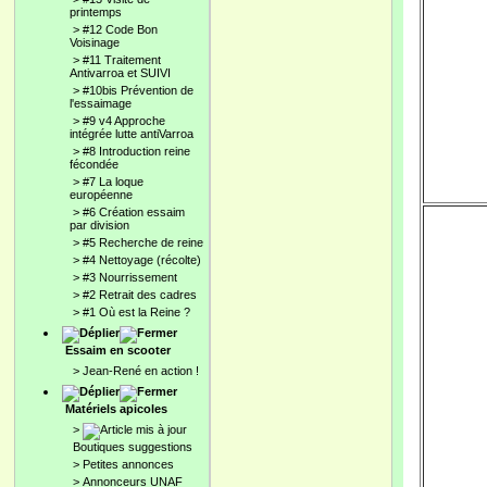
printemps
>
#12 Code Bon
Voisinage
>
#11 Traitement
Antivarroa et SUIVI
>
#10bis Prévention de
l'essaimage
>
#9 v4 Approche
intégrée lutte antiVarroa
>
#8 Introduction reine
fécondée
>
#7 La loque
européenne
>
#6 Création essaim
par division
>
#5 Recherche de reine
>
#4 Nettoyage (récolte)
>
#3 Nourrissement
>
#2 Retrait des cadres
>
#1 Où est la Reine ?
Essaim en scooter
>
Jean-René en action !
Matériels apicoles
>
Boutiques suggestions
>
Petites annonces
>
Annonceurs UNAF