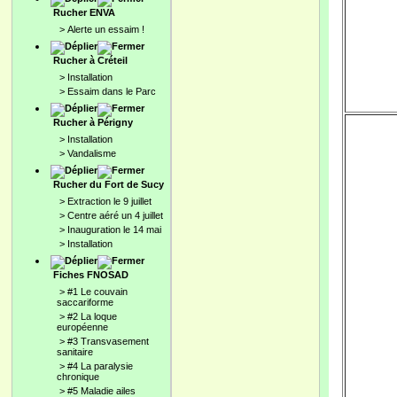
Rucher ENVA
>
Alerte un essaim !
Rucher à Créteil
>
Installation
>
Essaim dans le Parc
Rucher à Périgny
>
Installation
>
Vandalisme
Rucher du Fort de Sucy
>
Extraction le 9 juillet
>
Centre aéré un 4 juillet
>
Inauguration le 14 mai
>
Installation
Fiches FNOSAD
>
#1 Le couvain
saccariforme
>
#2 La loque
européenne
>
#3 Transvasement
sanitaire
>
#4 La paralysie
chronique
>
#5 Maladie ailes