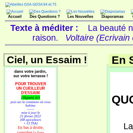
Accueil
Des Questions ?
Les Nouvelles
Diaporamas
Texte à méditer :
La beauté n'
raison.
Voltaire (Ecrivain
Ciel, un Essaim !
En 
dans votre jardin,
sur votre terrasse !
POUR TROUVER
UN CUEILLEUR
D'ESSAIM
QUO
cliquez ici
puis sur la commune où vous
habitez
------
mise à jour le
21 février 2022
(68 apiculteurs
La
+ 13 TSA)
n bas à droite,
E
consulter
la liste