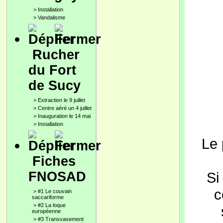
>
Installation
>
Vandalisme
Rucher
du Fort
de Sucy
>
Extraction le 9 juillet
>
Centre aéré un 4 juillet
>
Inauguration le 14 mai
>
Installation
Le 
Fiches
FNOSAD
Si
c
>
#1 Le couvain
saccariforme
>
#2 La loque
européenne
>
#3 Transvasement