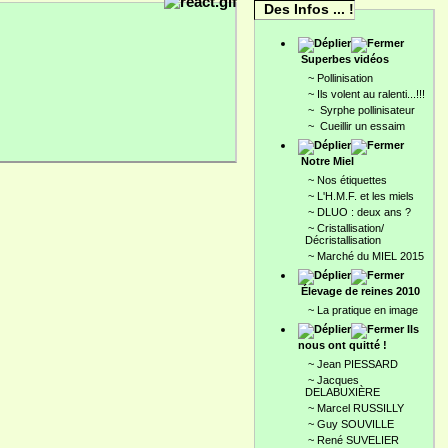
Des Infos ... !
Superbes vidéos
~
Pollinisation
~
Ils volent au ralenti...!!!
~
Syrphe pollinisateur
~
Cueillir un essaim
Notre Miel
~
Nos étiquettes
~
L'H.M.F. et les miels
~
DLUO : deux ans ?
~
Cristallisation/
Décristallisation
~
Marché du MIEL 2015
Élevage de reines 2010
~
La pratique en image
Ils
nous ont quitté !
~
Jean PIESSARD
~
Jacques
DELABUXIÈRE
~
Marcel RUSSILLY
~
Guy SOUVILLE
~
René SUVELIER