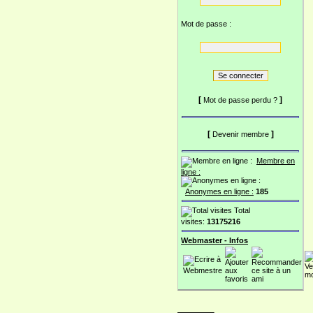
Mot de passe :
[
]
Mot de passe perdu ?
[
]
Devenir membre
Membre en
ligne :
Anonymes en ligne :
185
Total
visites:
13175216
Webmaster - Infos