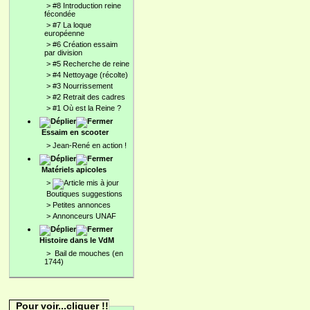
>
#8 Introduction reine
fécondée
>
#7 La loque
européenne
>
#6 Création essaim
par division
>
#5 Recherche de reine
>
#4 Nettoyage (récolte)
>
#3 Nourrissement
>
#2 Retrait des cadres
>
#1 Où est la Reine ?
Essaim en scooter
>
Jean-René en action !
Matériels apicoles
>
Boutiques suggestions
>
Petites annonces
>
Annonceurs UNAF
Histoire dans le VdM
>
Bail de mouches (en
1744)
Pour voir...cliquer !!