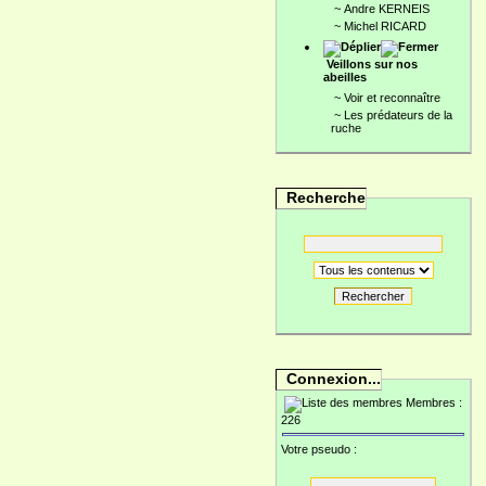
~
Andre KERNEIS
~
Michel RICARD
Veillons sur nos
abeilles
~
Voir et reconnaître
~
Les prédateurs de la
ruche
Recherche
Rechercher
Connexion...
Membres :
226
Votre pseudo :