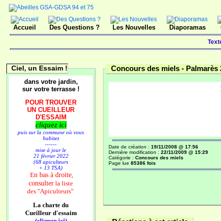
Accueil
Des Questions ?
Les Nouvelles
Diaporamas
Text
Ciel, un Essaim !
Concours des miels -
Palmarès 
dans votre jardin,
sur votre terrasse !
POUR TROUVER
UN CUEILLEUR
D'ESSAIM
cliquez ici
puis sur la commune où vous
habitez
------
Date de création :
19/11/2008 @ 17:56
mise à jour le
Dernière modification :
22/11/2009 @ 15:29
21 février 2022
Catégorie :
Concours des miels
(68 apiculteurs
Page lue
85386 fois
+ 13 TSA)
n bas à droite,
E
consulter
la liste
des
"Apiculteurs"
La charte du
Cueilleur d'essaim
(cliquer ici)