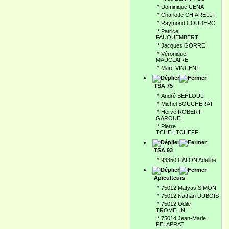
*
Dominique CENA
*
Charlotte CHIARELLI
*
Raymond COUDERC
*
Patrice
FAUQUEMBERT
*
Jacques GORRE
*
Véronique
MAUCLAIRE
*
Marc VINCENT
TSA 75
*
André BEHLOULI
*
Michel BOUCHERAT
*
Hervé ROBERT-
GAROUEL
*
Pierre
TCHELITCHEFF
TSA 93
*
93350 CALON Adeline
Apiculteurs
*
75012 Matyas SIMON
*
75012 Nathan DUBOIS
*
75012 Odile
TROMELIN
*
75014 Jean-Marie
PELAPRAT