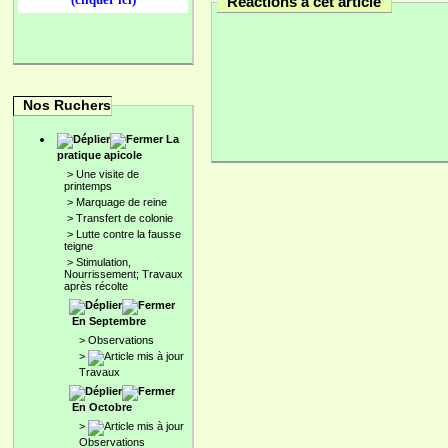
Réactions à cet article
Nos Ruchers
La
pratique apicole
>
Une visite de
printemps
>
Marquage de reine
>
Transfert de colonie
>
Lutte contre la fausse
teigne
>
Stimulation,
Nourrissement; Travaux
après récolte
En Septembre
>
Observations
>
Travaux
En Octobre
>
Observations