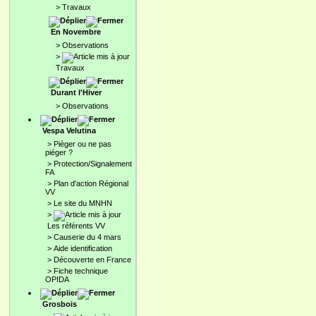
>
Travaux
En Novembre
>
Observations
>
Travaux
Durant l'Hiver
>
Observations
Vespa Velutina
>
Pièger ou ne pas
piéger ?
>
Protection/Signalement
FA
>
Plan d'action Régional
VV
>
Le site du MNHN
>
Les référents VV
>
Causerie du 4 mars
>
Aide identification
>
Découverte en France
>
Fiche technique
OPIDA
Grosbois