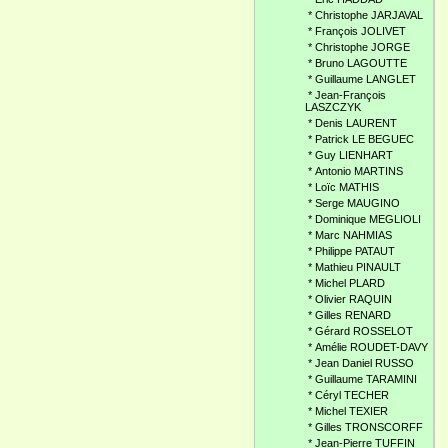
*
Christophe JARJAVAL
*
François JOLIVET
*
Christophe JORGE
*
Bruno LAGOUTTE
*
Guillaume LANGLET
*
Jean-François
LASZCZYK
*
Denis LAURENT
*
Patrick LE BEGUEC
*
Guy LIENHART
*
Antonio MARTINS
*
Loïc MATHIS
*
Serge MAUGINO
*
Dominique MEGLIOLI
*
Marc NAHMIAS
*
Philippe PATAUT
*
Mathieu PINAULT
*
Michel PLARD
*
Olivier RAQUIN
*
Gilles RENARD
*
Gérard ROSSELOT
*
Amélie ROUDET-DAVY
*
Jean Daniel RUSSO
*
Guillaume TARAMINI
*
Céryl TECHER
*
Michel TEXIER
*
Gilles TRONSCORFF
*
Jean-Pierre TUFFIN