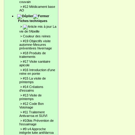
couvain
>
#12 Médicament base
AO
Fiches techniques
>
La
vie de l'Abeille
>
Couleur des reines
>
#19 Objectifs visite
automne-Mesures
préventives hivernage
>
#18 Produits de
traitements
>
#17 Visite sanitaire
apicole
>
#16 Introduction d'une
reine en ponte
>
#15 La visite de
printemps
>
#14 Créations
d'essaims
>
#13 Visite de
printemps
>
#12 Code Bon
Voisinage
>
#11 Traitement
Antivarroa et SUIVI
>
#10bis Prévention de
l'essaimage
>
#9 v4 Approche
intégrée lutte antiVarroa