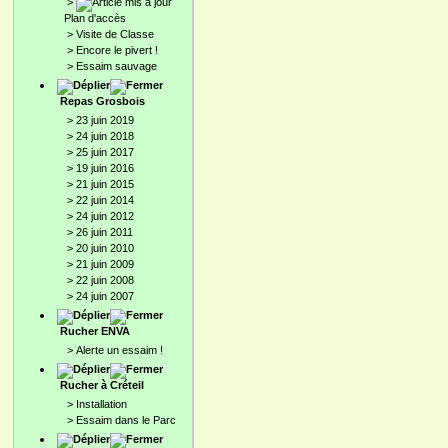
>
Plan d'accès
>
Visite de Classe
>
Encore le pivert !
>
Essaim sauvage
Repas Grosbois
>
23 juin 2019
>
24 juin 2018
>
25 juin 2017
>
19 juin 2016
>
21 juin 2015
>
22 juin 2014
>
24 juin 2012
>
26 juin 2011
>
20 juin 2010
>
21 juin 2009
>
22 juin 2008
>
24 juin 2007
Rucher ENVA
>
Alerte un essaim !
Rucher à Créteil
>
Installation
>
Essaim dans le Parc