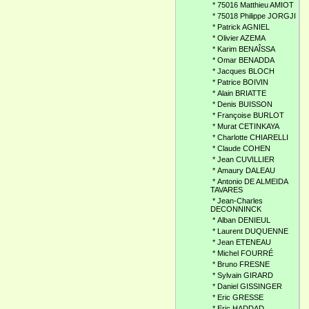
*
75016 Matthieu AMIOT
*
75018 Philippe JORGJI
*
Patrick AGNIEL
*
Olivier AZEMA
*
Karim BENAÎSSA
*
Omar BENADDA
*
Jacques BLOCH
*
Patrice BOIVIN
*
Alain BRIATTE
*
Denis BUISSON
*
Françoise BURLOT
*
Murat CETINKAYA
*
Charlotte CHIARELLI
*
Claude COHEN
*
Jean CUVILLIER
*
Amaury DALEAU
*
Antonio DE ALMEIDA
TAVARES
*
Jean-Charles
DECONNINCK
*
Alban DENIEUL
*
Laurent DUQUENNE
*
Jean ETENEAU
*
Michel FOURRÉ
*
Bruno FRESNE
*
Sylvain GIRARD
*
Daniel GISSINGER
*
Eric GRESSE
*
Eric HADDAD