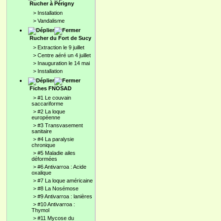
Rucher à Périgny
>
Installation
>
Vandalisme
Rucher du Fort de Sucy
>
Extraction le 9 juillet
>
Centre aéré un 4 juillet
>
Inauguration le 14 mai
>
Installation
Fiches FNOSAD
>
#1 Le couvain
saccariforme
>
#2 La loque
européenne
>
#3 Transvasement
sanitaire
>
#4 La paralysie
chronique
>
#5 Maladie ailes
déformées
>
#6 Antivarroa : Acide
oxalique
>
#7 La loque américaine
>
#8 La Nosémose
>
#9 Antivarroa : lanières
>
#10 Antivarroa :
Thymol
>
#11 Mycose du