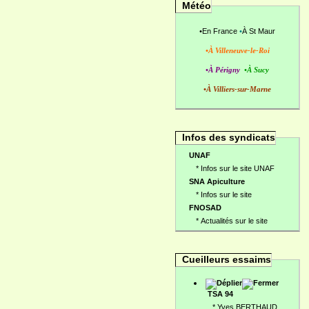
Météo
•
En France
•
À St Maur
•À Villeneuve-le-Roi
•À Périgny
•À Sucy
•À Villiers-sur-Marne
Infos des syndicats
UNAF
*
Infos sur le site UNAF
SNA Apiculture
*
Infos sur le site
FNOSAD
*
Actualités sur le site
Cueilleurs essaims
TSA 94
*
Yves BERTHAUD