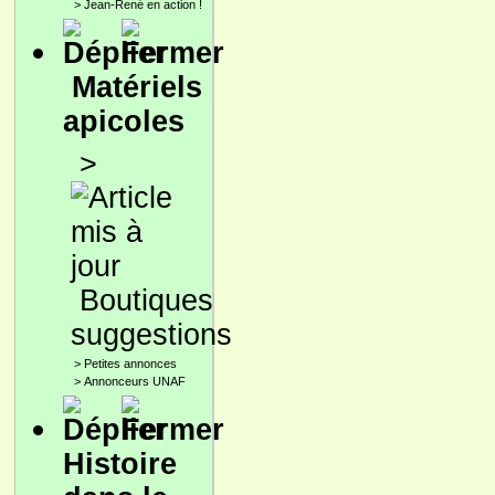
>
Jean-René en action !
Matériels
apicoles
>
Boutiques
suggestions
>
Petites annonces
>
Annonceurs UNAF
Histoire