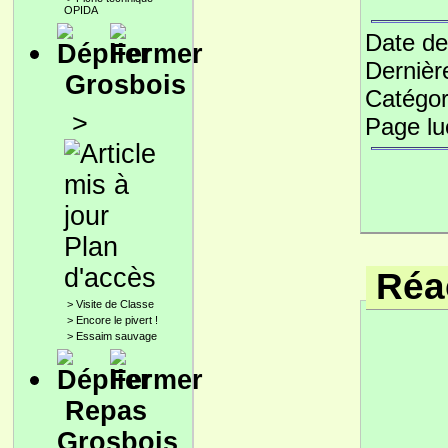
OPIDA
Date de
Dernièr
Grosbois
Catégor
>
Page l
Plan
d'accès
Réac
>
Visite de Classe
>
Encore le pivert !
>
Essaim sauvage
Repas
Grosbois