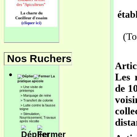
des
"Apiculteurs"
étab
La charte du
Cueilleur d'essaim
(cliquer ici)
(To
Nos Ruchers
Artic
Les 
La
pratique apicole
de
1
>
Une visite de
printemps
>
Marquage de reine
voisi
>
Transfert de colonie
>
Lutte contre la fausse
colle
teigne
>
Stimulation,
Nourrissement; Travaux
dista
après récolte