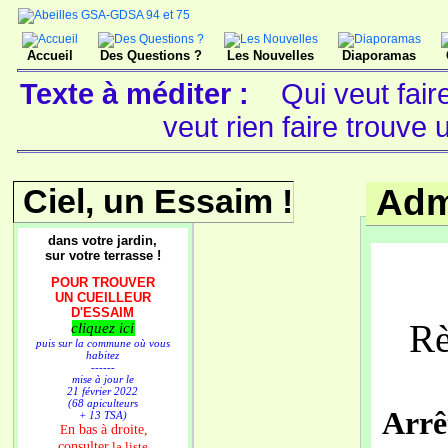
Accueil
Des Questions ?
Les Nouvelles
Diaporamas
Texte à méditer :
Qui veut fai
veut rien faire trouv
Ciel, un Essaim !
Adm
dans votre jardin,
sur votre terrasse !
POUR TROUVER
UN CUEILLEUR
D'ESSAIM
Rè
cliquez ici
puis sur la commune où vous
habitez
------
mise à jour le
21 février 2022
(68 apiculteurs
Arrê
+ 13 TSA)
n bas à droite,
E
consulter
la liste