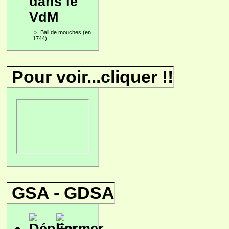
dans le
VdM
>
Bail de mouches (en
1744)
Pour voir...cliquer !!
GSA - GDSA