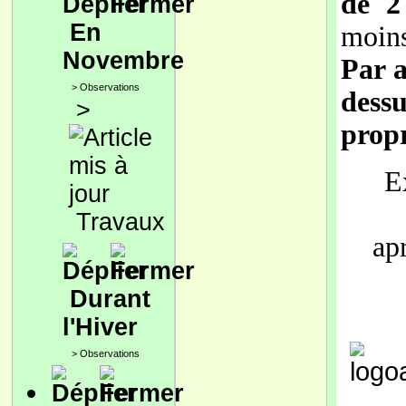
de 2
En
moin
Novembre
Par a
>
Observations
dess
>
propr
E
Travaux
ap
Durant
l'Hiver
>
Observations