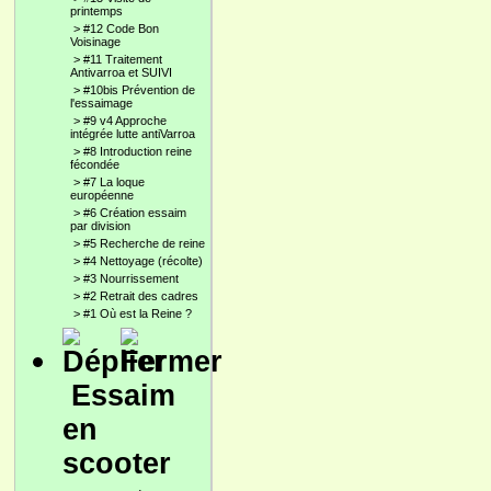
printemps
>
#12 Code Bon
Voisinage
>
#11 Traitement
Antivarroa et SUIVI
>
#10bis Prévention de
l'essaimage
>
#9 v4 Approche
intégrée lutte antiVarroa
>
#8 Introduction reine
fécondée
>
#7 La loque
européenne
>
#6 Création essaim
par division
>
#5 Recherche de reine
>
#4 Nettoyage (récolte)
>
#3 Nourrissement
>
#2 Retrait des cadres
>
#1 Où est la Reine ?
Essaim
en
scooter