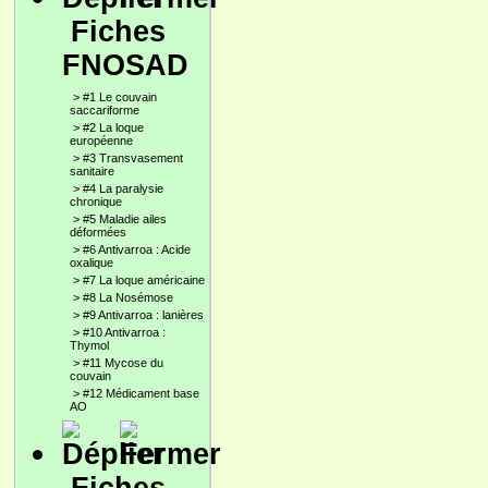
Fiches
FNOSAD
>
#1 Le couvain
saccariforme
>
#2 La loque
européenne
>
#3 Transvasement
sanitaire
>
#4 La paralysie
chronique
>
#5 Maladie ailes
déformées
>
#6 Antivarroa : Acide
oxalique
>
#7 La loque américaine
>
#8 La Nosémose
>
#9 Antivarroa : lanières
>
#10 Antivarroa :
Thymol
>
#11 Mycose du
couvain
>
#12 Médicament base
AO