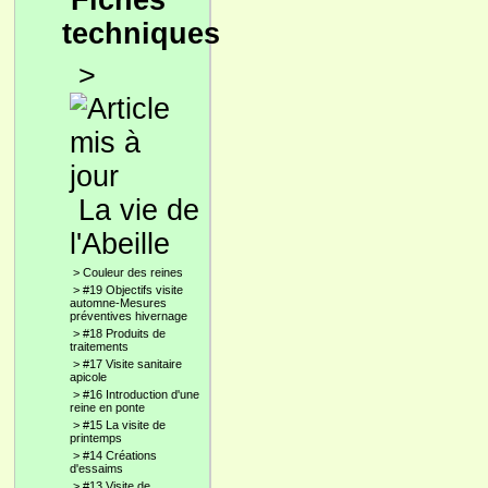
Fiches
techniques
>
La vie de
l'Abeille
>
Couleur des reines
>
#19 Objectifs visite
automne-Mesures
préventives hivernage
>
#18 Produits de
traitements
>
#17 Visite sanitaire
apicole
>
#16 Introduction d'une
reine en ponte
>
#15 La visite de
printemps
>
#14 Créations
d'essaims
>
#13 Visite de