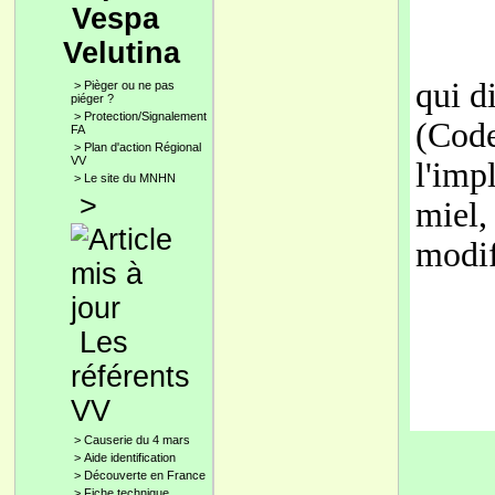
Vespa
Velutina
qui d
>
Pièger ou ne pas
piéger ?
>
Protection/Signalement
(Code
FA
>
Plan d'action Régional
VV
l'imp
>
Le site du MNHN
>
miel,
modif
Les
référents
VV
>
Causerie du 4 mars
>
Aide identification
>
Découverte en France
>
Fiche technique