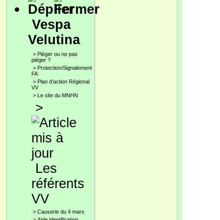
Vespa
Velutina
>
Pièger ou ne pas
piéger ?
>
Protection/Signalement
FA
>
Plan d'action Régional
VV
>
Le site du MNHN
>
Les
référents
VV
>
Causerie du 4 mars
>
Aide identification