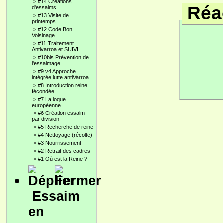
>
#14 Créations
Réac
d'essaims
>
#13 Visite de
printemps
>
#12 Code Bon
Voisinage
>
#11 Traitement
Antivarroa et SUIVI
>
#10bis Prévention de
l'essaimage
>
#9 v4 Approche
intégrée lutte antiVarroa
>
#8 Introduction reine
fécondée
>
#7 La loque
européenne
>
#6 Création essaim
par division
>
#5 Recherche de reine
>
#4 Nettoyage (récolte)
>
#3 Nourrissement
>
#2 Retrait des cadres
>
#1 Où est la Reine ?
Essaim
en