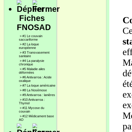
Fiches
Co
FNOSAD
Ce
>
#1 Le couvain
st
saccariforme
>
#2 La loque
européenne
ef
>
#3 Transvasement
sanitaire
Ma
>
#4 La paralysie
chronique
>
#5 Maladie ailes
dé
déformées
>
#6 Antivarroa : Acide
é
oxalique
>
#7 La loque américaine
>
#8 La Nosémose
ex
>
#9 Antivarroa : lanières
>
#10 Antivarroa :
ex
Thymol
>
#11 Mycose du
couvain
M
>
#12 Médicament base
AO
pa