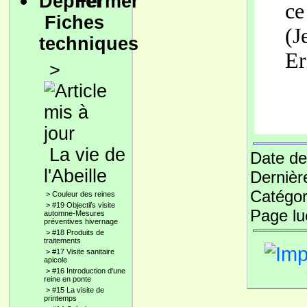
ce
Fiches
(J
techniques
Er
>
La vie de
Date de
l'Abeille
Dernièr
Catégor
>
Couleur des reines
>
#19 Objectifs visite
Page l
automne-Mesures
préventives hivernage
>
#18 Produits de
traitements
>
#17 Visite sanitaire
apicole
>
#16 Introduction d'une
reine en ponte
>
#15 La visite de
printemps