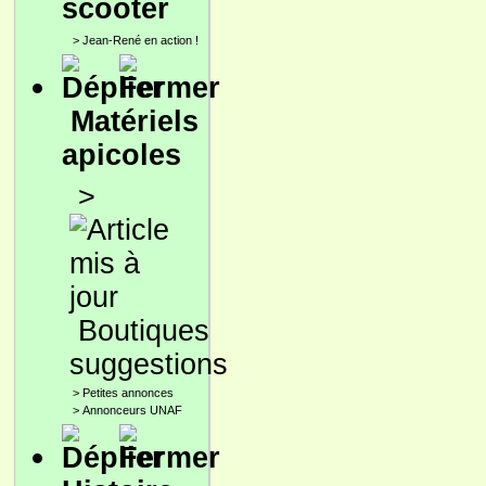
scooter
>
Jean-René en action !
Matériels
apicoles
>
Boutiques
suggestions
>
Petites annonces
>
Annonceurs UNAF