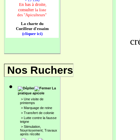
+ 13 TSA)
n bas à droite,
E
consulter
la liste
des
"Apiculteurs"
La charte du
Cueilleur d'essaim
(cliquer ici)
cr
Nos Ruchers
La
pratique apicole
>
Une visite de
printemps
>
Marquage de reine
>
Transfert de colonie
>
Lutte contre la fausse
teigne
>
Stimulation,
Nourrissement; Travaux
après récolte