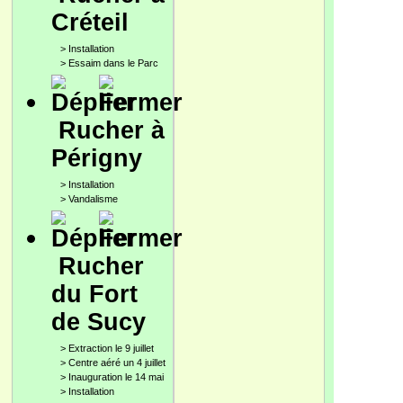
Créteil
>
Installation
>
Essaim dans le Parc
Rucher à
Périgny
>
Installation
>
Vandalisme
Rucher
du Fort
de Sucy
>
Extraction le 9 juillet
>
Centre aéré un 4 juillet
>
Inauguration le 14 mai
>
Installation