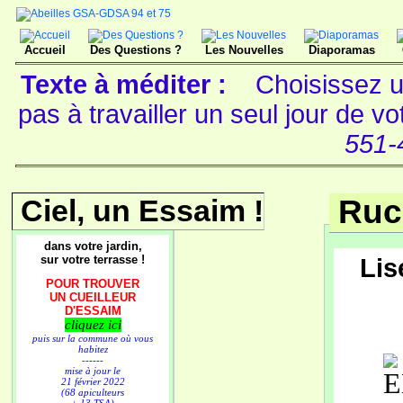
Accueil
Des Questions ?
Les Nouvelles
Diaporamas
Texte à méditer :
Choisissez u
pas à travailler un seul jour de v
551-
Ciel, un Essaim !
Ruc
dans votre jardin,
sur votre terrasse !
Lise
POUR TROUVER
UN CUEILLEUR
D'ESSAIM
cliquez ici
puis sur la commune où vous
habitez
------
mise à jour le
21 février 2022
(68 apiculteurs