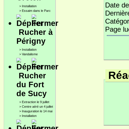
Date de
>
Installation
>
Essaim dans le Parc
Dernièr
Catégor
Page l
Rucher à
Périgny
>
Installation
>
Vandalisme
Réac
Rucher
du Fort
de Sucy
>
Extraction le 9 juillet
>
Centre aéré un 4 juillet
>
Inauguration le 14 mai
>
Installation