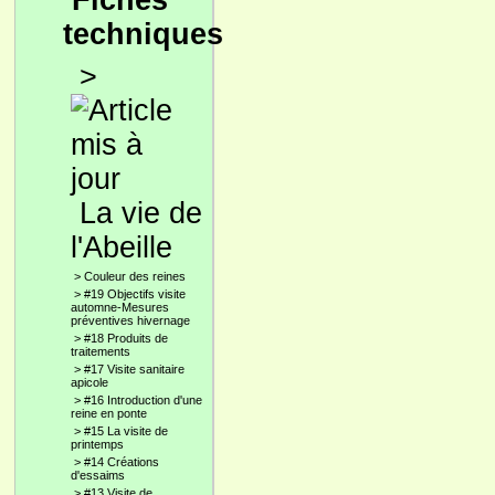
Fiches
techniques
>
La vie de
l'Abeille
>
Couleur des reines
>
#19 Objectifs visite
automne-Mesures
préventives hivernage
>
#18 Produits de
traitements
>
#17 Visite sanitaire
apicole
>
#16 Introduction d'une
reine en ponte
>
#15 La visite de
printemps
>
#14 Créations
d'essaims
>
#13 Visite de