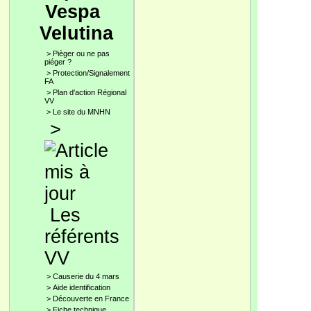
Vespa
Velutina
>
Pièger ou ne pas
piéger ?
>
Protection/Signalement
FA
>
Plan d'action Régional
VV
>
Le site du MNHN
>
Les
référents
VV
>
Causerie du 4 mars
>
Aide identification
>
Découverte en France
>
Fiche technique