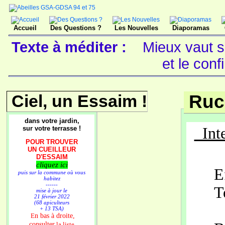
Accueil
Des Questions ?
Les Nouvelles
Diaporamas
Texte à méditer :
Mieux vaut se
et le con
Ciel, un Essaim !
Ruc
dans votre jardin,
sur votre terrasse !
Inte
POUR TROUVER
UN CUEILLEUR
D'ESSAIM
cliquez ici
E
puis sur la commune où vous
habitez
------
T
mise à jour le
21 février 2022
(68 apiculteurs
+ 13 TSA)
n bas à droite,
E
consulter
la liste