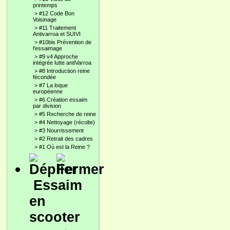
printemps
>
#12 Code Bon
Voisinage
>
#11 Traitement
Antivarroa et SUIVI
>
#10bis Prévention de
l'essaimage
>
#9 v4 Approche
intégrée lutte antiVarroa
>
#8 Introduction reine
fécondée
>
#7 La loque
européenne
>
#6 Création essaim
par division
>
#5 Recherche de reine
>
#4 Nettoyage (récolte)
>
#3 Nourrissement
>
#2 Retrait des cadres
>
#1 Où est la Reine ?
Essaim
en
scooter