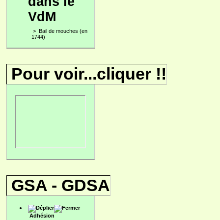
dans le
VdM
>
Bail de mouches (en
1744)
Pour voir...cliquer !!
GSA - GDSA
Adhésion