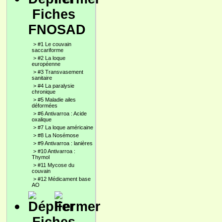
Fiches
FNOSAD
>
#1 Le couvain
saccariforme
>
#2 La loque
européenne
>
#3 Transvasement
sanitaire
>
#4 La paralysie
chronique
>
#5 Maladie ailes
déformées
>
#6 Antivarroa : Acide
oxalique
>
#7 La loque américaine
>
#8 La Nosémose
>
#9 Antivarroa : lanières
>
#10 Antivarroa :
Thymol
>
#11 Mycose du
couvain
>
#12 Médicament base
AO