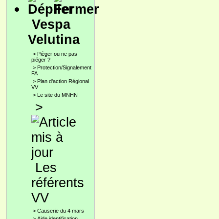
Vespa
Velutina
>
Pièger ou ne pas
piéger ?
>
Protection/Signalement
FA
>
Plan d'action Régional
VV
>
Le site du MNHN
>
Les
référents
VV
>
Causerie du 4 mars
>
Aide identification