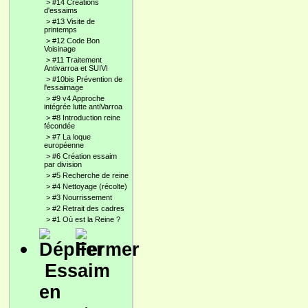
>
#14 Créations
d'essaims
>
#13 Visite de
printemps
>
#12 Code Bon
Voisinage
>
#11 Traitement
Antivarroa et SUIVI
>
#10bis Prévention de
l'essaimage
>
#9 v4 Approche
intégrée lutte antiVarroa
>
#8 Introduction reine
fécondée
>
#7 La loque
européenne
>
#6 Création essaim
par division
>
#5 Recherche de reine
>
#4 Nettoyage (récolte)
>
#3 Nourrissement
>
#2 Retrait des cadres
>
#1 Où est la Reine ?
Essaim
en