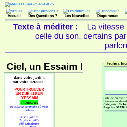
Accueil
Des Questions ?
Les Nouvelles
Diaporamas
Texte à méditer :
La vitesse 
celle du son, certains para
parle
Ciel, un Essaim !
Fiches te
dans votre jardin,
sur votre terrasse !
POUR TROUVER
UN CUEILLEUR
D'ESSAIM
Date de création 
Dernière modificat
cliquez ici
Catégorie :
Fiche
puis sur la commune où vous
Page lue
90356 f
habitez
------
mise à jour le
21 février 2022
(68 apiculteurs