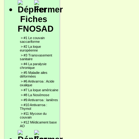
Fiches
FNOSAD
>
#1 Le couvain
saccariforme
>
#2 La loque
européenne
>
#3 Transvasement
sanitaire
>
#4 La paralysie
chronique
>
#5 Maladie ailes
déformées
>
#6 Antivarroa : Acide
oxalique
>
#7 La loque américaine
>
#8 La Nosémose
>
#9 Antivarroa : lanières
>
#10 Antivarroa :
Thymol
>
#11 Mycose du
couvain
>
#12 Médicament base
AO