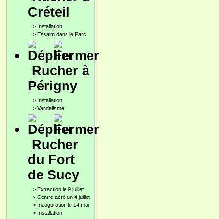
Créteil
>
Installation
>
Essaim dans le Parc
Rucher à
Périgny
>
Installation
>
Vandalisme
Rucher
du Fort
de Sucy
>
Extraction le 9 juillet
>
Centre aéré un 4 juillet
>
Inauguration le 14 mai
>
Installation