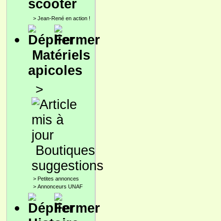
scooter
>
Jean-René en action !
Matériels
apicoles
>
Boutiques
suggestions
>
Petites annonces
>
Annonceurs UNAF