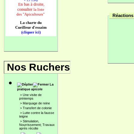
+ 13 TSA)
n bas à droite,
E
consulter
la liste
des
"Apiculteurs"
Réactions 
La charte du
Cueilleur d'essaim
(cliquer ici)
Nos Ruchers
La
pratique apicole
>
Une visite de
printemps
>
Marquage de reine
>
Transfert de colonie
>
Lutte contre la fausse
teigne
>
Stimulation,
Nourrissement; Travaux
après récolte