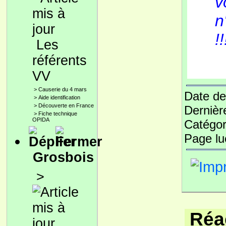
v
n
!!
Les
référents
VV
>
Causerie du 4 mars
Date de
>
Aide identification
>
Découverte en France
Dernièr
>
Fiche technique
OPIDA
Catégor
Page l
Grosbois
>
Réac