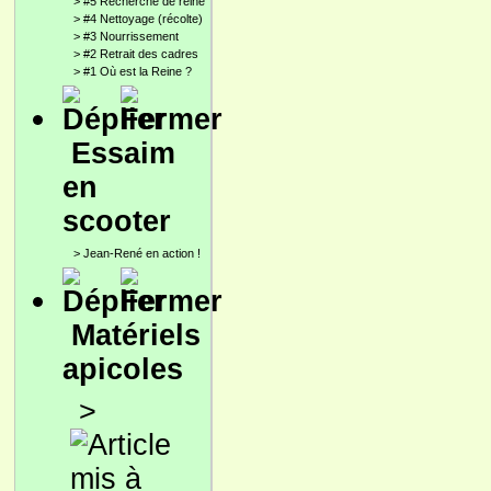
>
#5 Recherche de reine
>
#4 Nettoyage (récolte)
>
#3 Nourrissement
>
#2 Retrait des cadres
>
#1 Où est la Reine ?
Essaim
en
scooter
>
Jean-René en action !
Matériels
apicoles
>