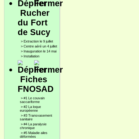
Rucher
du Fort
de Sucy
>
Extraction le 9 juillet
>
Centre aéré un 4 juillet
>
Inauguration le 14 mai
>
Installation
Fiches
FNOSAD
>
#1 Le couvain
saccariforme
>
#2 La loque
européenne
>
#3 Transvasement
sanitaire
>
#4 La paralysie
chronique
>
#5 Maladie ailes
déformées