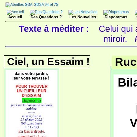
Accueil
Des Questions ?
Les Nouvelles
Diaporamas
Texte à méditer :
Celui qui
miroir.
Ciel, un Essaim !
Ruc
dans votre jardin,
sur votre terrasse !
Bil
POUR TROUVER
UN CUEILLEUR
D'ESSAIM
cliquez ici
puis sur la commune où vous
habitez
------
mise à jour le
V
21 février 2022
(68 apiculteurs
+ 13 TSA)
n bas à droite,
E
consulter
la liste