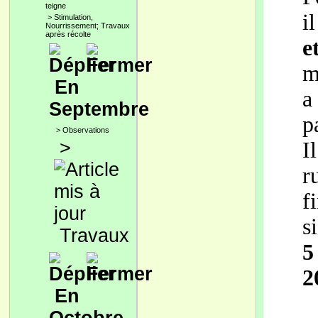
teigne
i
>
Stimulation,
Nourrissement; Travaux
après récolte
e
m
En
a
Septembre
p
>
Observations
>
I
r
f
s
Travaux
5
2
En