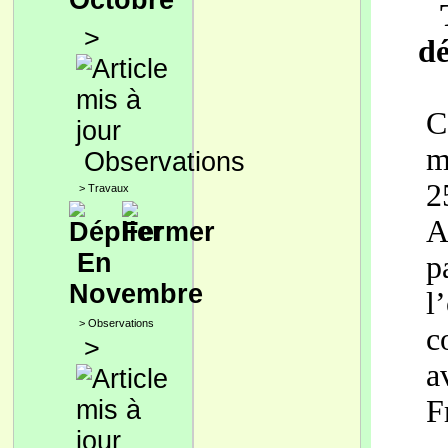
Octobre
>
dé
C
m
Observations
2
>
Travaux
A
En
p
Novembre
l
>
Observations
c
>
a
F