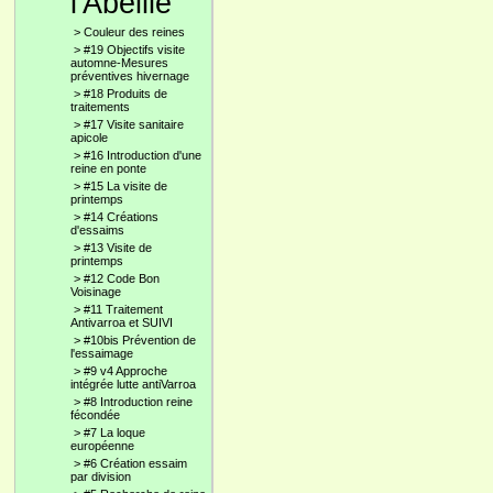
l'Abeille
>
Couleur des reines
>
#19 Objectifs visite
automne-Mesures
préventives hivernage
>
#18 Produits de
traitements
>
#17 Visite sanitaire
apicole
>
#16 Introduction d'une
reine en ponte
>
#15 La visite de
printemps
>
#14 Créations
d'essaims
>
#13 Visite de
printemps
>
#12 Code Bon
Voisinage
>
#11 Traitement
Antivarroa et SUIVI
>
#10bis Prévention de
l'essaimage
>
#9 v4 Approche
intégrée lutte antiVarroa
>
#8 Introduction reine
fécondée
>
#7 La loque
européenne
>
#6 Création essaim
par division