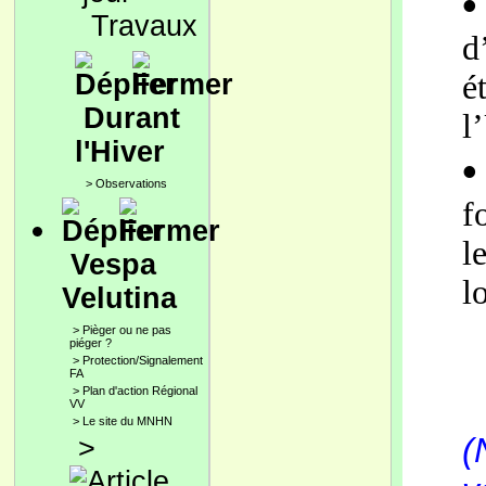
•
Travaux
d
é
Durant
l
l'Hiver
•
>
Observations
f
l
Vespa
l
Velutina
>
Pièger ou ne pas
piéger ?
>
Protection/Signalement
FA
>
Plan d'action Régional
VV
>
Le site du MNHN
(
>