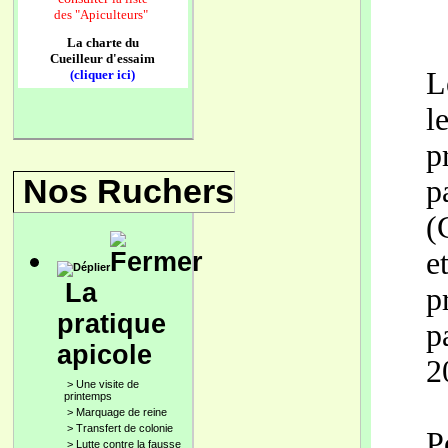
des
"Apiculteurs"
La charte du
Cueilleur d'essaim
L
(cliquer ici)
l
p
Nos Ruchers
p
(
e
La
p
pratique
p
apicole
2
>
Une visite de
printemps
>
Marquage de reine
>
Transfert de colonie
P
>
Lutte contre la fausse