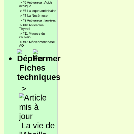
>
#6 Antivarroa : Acide
oxalique
>
#7 La loque américaine
>
#8 La Nosémose
>
#9 Antivarroa : lanières
>
#10 Antivarroa :
Thymol
>
#11 Mycose du
couvain
>
#12 Médicament base
AO
Fiches
techniques
>
La vie de