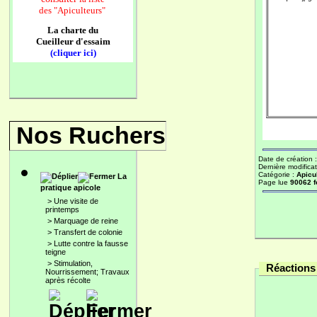
des
"Apiculteurs"
La charte du
Cueilleur d'essaim
(cliquer ici)
Nos Ruchers
Date de création 
Dernière modificat
Catégorie :
Apicu
La
Page lue
90062 f
pratique apicole
>
Une visite de
printemps
>
Marquage de reine
>
Transfert de colonie
>
Lutte contre la fausse
teigne
>
Stimulation,
Réactions 
Nourrissement; Travaux
après récolte