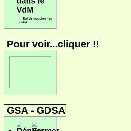
dans le
VdM
>
Bail de mouches (en
1744)
Pour voir...cliquer !!
GSA - GDSA