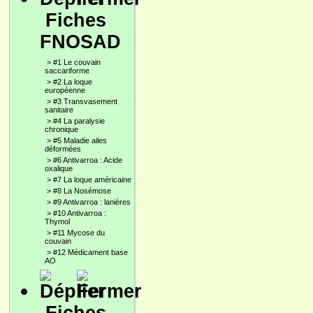
Fiches
FNOSAD
>
#1 Le couvain
saccariforme
>
#2 La loque
européenne
>
#3 Transvasement
sanitaire
>
#4 La paralysie
chronique
>
#5 Maladie ailes
déformées
>
#6 Antivarroa : Acide
oxalique
>
#7 La loque américaine
>
#8 La Nosémose
>
#9 Antivarroa : lanières
>
#10 Antivarroa :
Thymol
>
#11 Mycose du
couvain
>
#12 Médicament base
AO