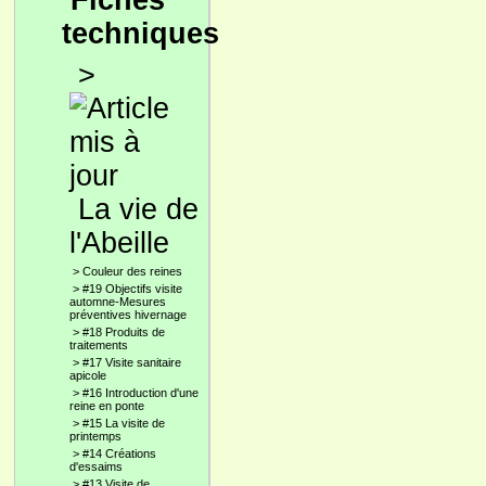
Fiches
techniques
>
La vie de
l'Abeille
>
Couleur des reines
>
#19 Objectifs visite
automne-Mesures
préventives hivernage
>
#18 Produits de
traitements
>
#17 Visite sanitaire
apicole
>
#16 Introduction d'une
reine en ponte
>
#15 La visite de
printemps
>
#14 Créations
d'essaims
>
#13 Visite de