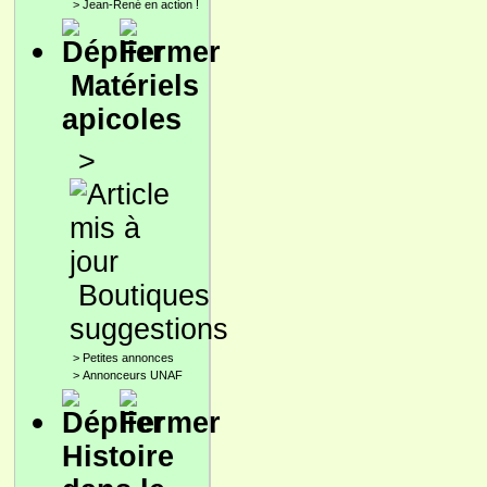
>
Jean-René en action !
Matériels
apicoles
>
Boutiques
suggestions
>
Petites annonces
>
Annonceurs UNAF
Histoire