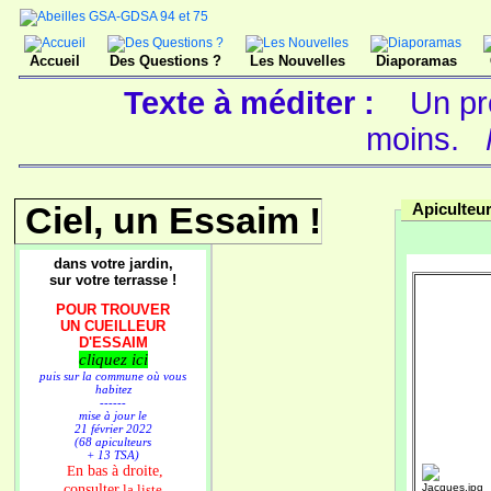
Accueil
Des Questions ?
Les Nouvelles
Diaporamas
Texte à méditer :
Un pr
moins.
Ciel, un Essaim !
Apiculteu
dans votre jardin,
sur votre terrasse !
POUR TROUVER
UN CUEILLEUR
D'ESSAIM
cliquez ici
puis sur la commune où vous
habitez
------
mise à jour le
21 février 2022
(68 apiculteurs
+ 13 TSA)
n bas à droite,
E
consulter
la liste