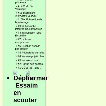
printemps
>
#12 Code Bon
Voisinage
>
#11 Traitement
Antivarroa et SUIVI
>
#10bis Prévention de
l'essaimage
>
#9 v4 Approche
intégrée lutte antiVarroa
>
#8 Introduction reine
fécondée
>
#7 La loque
européenne
>
#6 Création essaim
par division
>
#5 Recherche de reine
>
#4 Nettoyage (récolte)
>
#3 Nourrissement
>
#2 Retrait des cadres
>
#1 Où est la Reine ?
Essaim
en
scooter