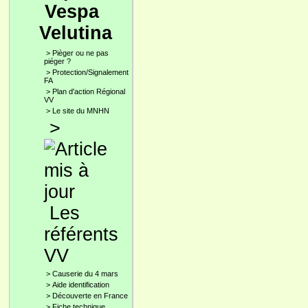
Vespa
Velutina
>
Pièger ou ne pas
piéger ?
>
Protection/Signalement
FA
>
Plan d'action Régional
VV
>
Le site du MNHN
>
Les
référents
VV
>
Causerie du 4 mars
>
Aide identification
>
Découverte en France
>
Fiche technique