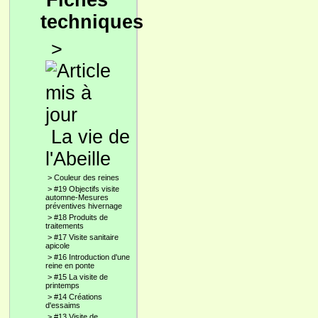
Fiches
techniques
>
La vie de
l'Abeille
>
Couleur des reines
>
#19 Objectifs visite
automne-Mesures
préventives hivernage
>
#18 Produits de
traitements
>
#17 Visite sanitaire
apicole
>
#16 Introduction d'une
reine en ponte
>
#15 La visite de
printemps
>
#14 Créations
d'essaims
>
#13 Visite de