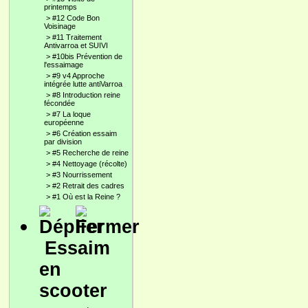
printemps
>
#12 Code Bon
Voisinage
>
#11 Traitement
Antivarroa et SUIVI
>
#10bis Prévention de
l'essaimage
>
#9 v4 Approche
intégrée lutte antiVarroa
>
#8 Introduction reine
fécondée
>
#7 La loque
européenne
>
#6 Création essaim
par division
>
#5 Recherche de reine
>
#4 Nettoyage (récolte)
>
#3 Nourrissement
>
#2 Retrait des cadres
>
#1 Où est la Reine ?
Essaim
en
scooter