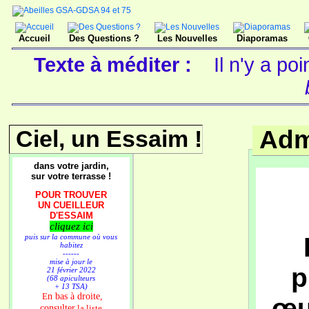
Accueil
Des Questions ?
Les Nouvelles
Diaporamas
Texte à méditer :
Il n'y a po
Ciel, un Essaim !
Adm
dans votre jardin,
sur votre terrasse !
POUR TROUVER
UN CUEILLEUR
D'ESSAIM
cliquez ici
puis sur la commune où vous
habitez
------
mise à jour le
p
21 février 2022
(68 apiculteurs
+ 13 TSA)
n bas à droite,
E
œu
consulter
la liste