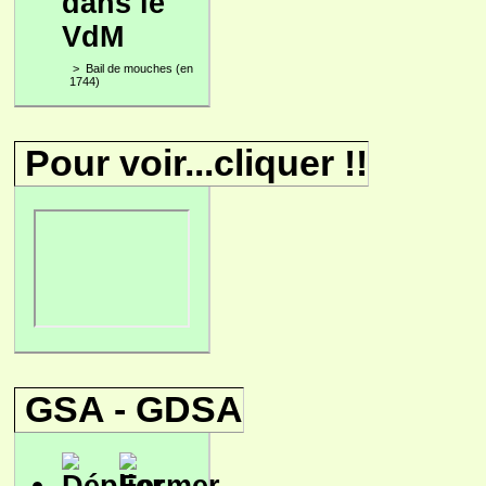
dans le
VdM
>
Bail de mouches (en
1744)
Pour voir...cliquer !!
GSA - GDSA