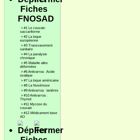
Fiches
FNOSAD
>
#1 Le couvain
saccariforme
>
#2 La loque
européenne
>
#3 Transvasement
sanitaire
>
#4 La paralysie
chronique
>
#5 Maladie ailes
déformées
>
#6 Antivarroa : Acide
oxalique
>
#7 La loque américaine
>
#8 La Nosémose
>
#9 Antivarroa : lanières
>
#10 Antivarroa :
Thymol
>
#11 Mycose du
couvain
>
#12 Médicament base
AO