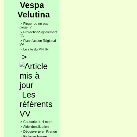
Vespa
Velutina
>
Pièger ou ne pas
piéger ?
>
Protection/Signalement
FA
>
Plan d'action Régional
VV
>
Le site du MNHN
>
Les
référents
VV
>
Causerie du 4 mars
>
Aide identification
>
Découverte en France
>
Fiche technique