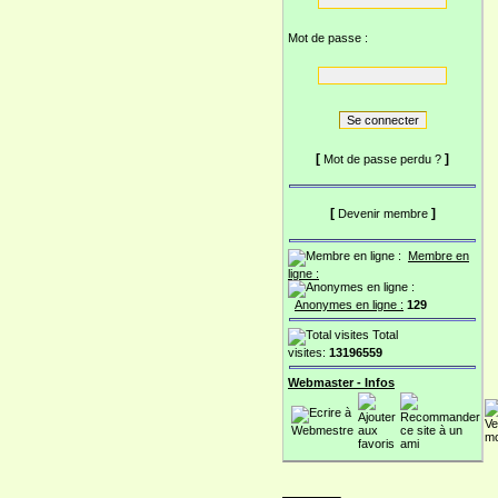
Mot de passe :
[
]
Mot de passe perdu ?
[
]
Devenir membre
Membre en
ligne :
Anonymes en ligne :
129
Total
visites:
13196559
Webmaster - Infos