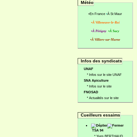
Météo
•
En France
•
À St Maur
•À Villeneuve-le-Roi
•À Périgny
•À Sucy
•À Villiers-sur-Marne
Infos des syndicats
UNAF
*
Infos sur le site UNAF
SNA Apiculture
*
Infos sur le site
FNOSAD
*
Actualités sur le site
Cueilleurs essaims
TSA 94
*
Yves BERTHAUD