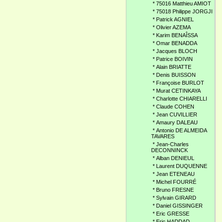
*
75016 Matthieu AMIOT
*
75018 Philippe JORGJI
*
Patrick AGNIEL
*
Olivier AZEMA
*
Karim BENAÎSSA
*
Omar BENADDA
*
Jacques BLOCH
*
Patrice BOIVIN
*
Alain BRIATTE
*
Denis BUISSON
*
Françoise BURLOT
*
Murat CETINKAYA
*
Charlotte CHIARELLI
*
Claude COHEN
*
Jean CUVILLIER
*
Amaury DALEAU
*
Antonio DE ALMEIDA
TAVARES
*
Jean-Charles
DECONNINCK
*
Alban DENIEUL
*
Laurent DUQUENNE
*
Jean ETENEAU
*
Michel FOURRÉ
*
Bruno FRESNE
*
Sylvain GIRARD
*
Daniel GISSINGER
*
Eric GRESSE
*
Eric HADDAD