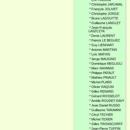
*
Christophe JARJAVAL
*
François JOLIVET
*
Christophe JORGE
*
Bruno LAGOUTTE
*
Guillaume LANGLET
*
Jean-François
LASZCZYK
*
Denis LAURENT
*
Patrick LE BEGUEC
*
Guy LIENHART
*
Antonio MARTINS
*
Loïc MATHIS
*
Serge MAUGINO
*
Dominique MEGLIOLI
*
Marc NAHMIAS
*
Philippe PATAUT
*
Mathieu PINAULT
*
Michel PLARD
*
Olivier RAQUIN
*
Gilles RENARD
*
Gérard ROSSELOT
*
Amélie ROUDET-DAVY
*
Jean Daniel RUSSO
*
Guillaume TARAMINI
*
Céryl TECHER
*
Michel TEXIER
*
Gilles TRONSCORFF
*
Jean-Pierre TUFFIN