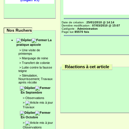
Date de création :
25/01/2010 @ 14:14
Dernière modification :
07/03/2010 @ 15:07
Catégorie :
Administration
Nos Ruchers
Page lue
85570 fois
La
pratique apicole
>
Une visite de
printemps
>
Marquage de reine
>
Transfert de colonie
Réactions à cet article
>
Lutte contre la fausse
teigne
>
Stimulation,
Nourrissement; Travaux
après récolte
En Septembre
>
Observations
>
Travaux
En Octobre
>
Observations