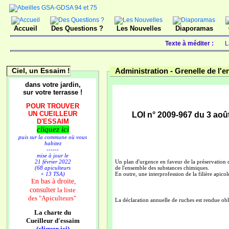
Accueil
Des Questions ?
Les Nouvelles
Diaporamas
Texte à méditer :
L
Ciel, un Essaim !
Administration -
Grenelle de l'
dans votre jardin,
sur votre terrasse !
POUR TROUVER
UN CUEILLEUR
LOI n° 2009-967 du 3 aoû
D'ESSAIM
cliquez ici
puis sur la commune où vous
habitez
------
mise à jour le
21 février 2022
Un plan d'urgence en faveur de la préservation d
(68 apiculteurs
de l'ensemble des substances chimiques.
+ 13 TSA)
En outre, une interprofession de la filière apicol
n bas à droite,
E
consulter
la liste
des
"Apiculteurs"
La déclaration annuelle de ruches est rendue ob
La charte du
Cueilleur d'essaim
(cliquer ici)