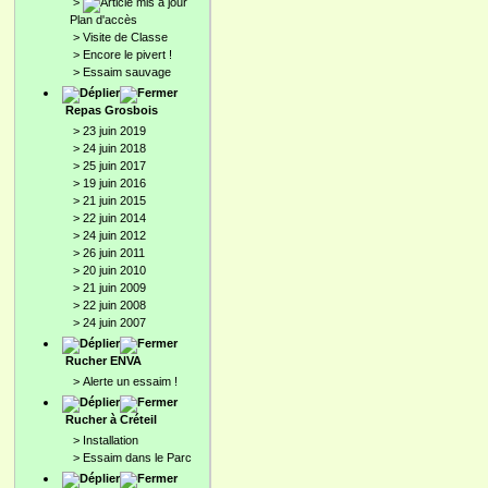
>
Plan d'accès
>
Visite de Classe
>
Encore le pivert !
>
Essaim sauvage
Repas Grosbois
>
23 juin 2019
>
24 juin 2018
>
25 juin 2017
>
19 juin 2016
>
21 juin 2015
>
22 juin 2014
>
24 juin 2012
>
26 juin 2011
>
20 juin 2010
>
21 juin 2009
>
22 juin 2008
>
24 juin 2007
Rucher ENVA
>
Alerte un essaim !
Rucher à Créteil
>
Installation
>
Essaim dans le Parc