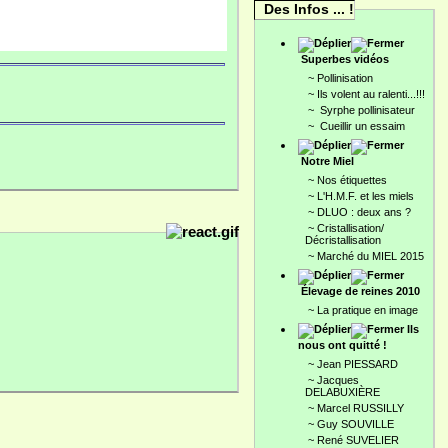
Des Infos ... !
Superbes vidéos
~
Pollinisation
~
Ils volent au ralenti...!!!
~
Syrphe pollinisateur
~
Cueillir un essaim
Notre Miel
~
Nos étiquettes
~
L'H.M.F. et les miels
~
DLUO : deux ans ?
~
Cristallisation/
Décristallisation
~
Marché du MIEL 2015
Élevage de reines 2010
~
La pratique en image
Ils
nous ont quitté !
~
Jean PIESSARD
~
Jacques
DELABUXIÈRE
~
Marcel RUSSILLY
~
Guy SOUVILLE
~
René SUVELIER