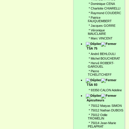
*
Dominique CENA
*
Charlotte CHIARELLI
*
Raymond COUDERC
*
Patrice
FAUQUEMBERT
*
Jacques GORRE
*
Véronique
MAUCLAIRE
*
Marc VINCENT
TSA 75
*
André BEHLOULI
*
Michel BOUCHERAT
*
Hervé ROBERT-
GAROUEL
*
Pierre
TCHELITCHEFF
TSA 93
*
93350 CALON Adeline
Apiculteurs
*
75012 Matyas SIMON
*
75012 Nathan DUBOIS
*
75012 Odile
TROMELIN
*
75014 Jean-Marie
PELAPRAT