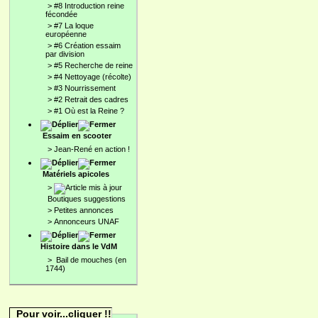
>
#8 Introduction reine
fécondée
>
#7 La loque
européenne
>
#6 Création essaim
par division
>
#5 Recherche de reine
>
#4 Nettoyage (récolte)
>
#3 Nourrissement
>
#2 Retrait des cadres
>
#1 Où est la Reine ?
Essaim en scooter
>
Jean-René en action !
Matériels apicoles
>
Boutiques suggestions
>
Petites annonces
>
Annonceurs UNAF
Histoire dans le VdM
>
Bail de mouches (en
1744)
Pour voir...cliquer !!