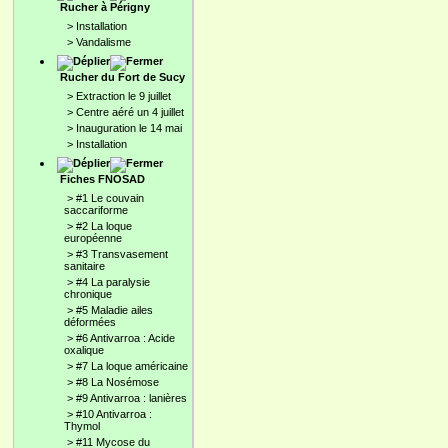
Rucher à Périgny
>
Installation
>
Vandalisme
Rucher du Fort de Sucy
>
Extraction le 9 juillet
>
Centre aéré un 4 juillet
>
Inauguration le 14 mai
>
Installation
Fiches FNOSAD
>
#1 Le couvain
saccariforme
>
#2 La loque
européenne
>
#3 Transvasement
sanitaire
>
#4 La paralysie
chronique
>
#5 Maladie ailes
déformées
>
#6 Antivarroa : Acide
oxalique
>
#7 La loque américaine
>
#8 La Nosémose
>
#9 Antivarroa : lanières
>
#10 Antivarroa :
Thymol
>
#11 Mycose du