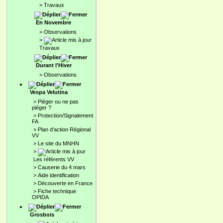
>
Travaux
En Novembre
>
Observations
>
Travaux
Durant l'Hiver
>
Observations
Vespa Velutina
>
Pièger ou ne pas
piéger ?
>
Protection/Signalement
FA
>
Plan d'action Régional
VV
>
Le site du MNHN
>
Les référents VV
>
Causerie du 4 mars
>
Aide identification
>
Découverte en France
>
Fiche technique
OPIDA
Grosbois