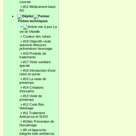
couvain
>
#12 Médicament base
AO
Fiches techniques
>
La
vie de l'Abeille
>
Couleur des reines
>
#19 Objectifs visite
automne-Mesures
préventives hivernage
>
#18 Produits de
traitements
>
#17 Visite sanitaire
apicole
>
#16 Introduction d'une
reine en ponte
>
#15 La visite de
printemps
>
#14 Créations
d'essaims
>
#13 Visite de
printemps
>
#12 Code Bon
Voisinage
>
#11 Traitement
Antivarroa et SUIVI
>
#10bis Prévention de
l'essaimage
>
#9 v4 Approche
intégrée lutte antiVarroa