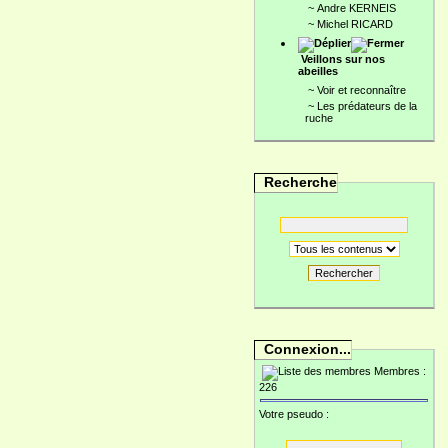
~
Andre KERNEIS
~
Michel RICARD
Veillons sur nos
abeilles
~
Voir et reconnaître
~
Les prédateurs de la
ruche
Recherche
Rechercher
Connexion...
Membres :
226
Votre pseudo :