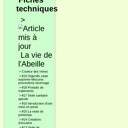
Fiches
techniques
>
La vie de
l'Abeille
>
Couleur des reines
>
#19 Objectifs visite
automne-Mesures
préventives hivernage
>
#18 Produits de
traitements
>
#17 Visite sanitaire
apicole
>
#16 Introduction d'une
reine en ponte
>
#15 La visite de
printemps
>
#14 Créations
d'essaims
>
#13 Visite de