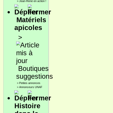
>
Jean-René en action !
Matériels
apicoles
>
Boutiques
suggestions
>
Petites annonces
>
Annonceurs UNAF
Histoire