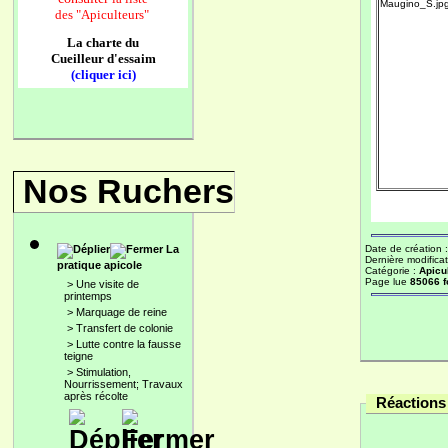
des
"Apiculteurs"
La charte du
Cueilleur d'essaim
(cliquer ici)
Nos Ruchers
La
Date de création 
Dernière modificat
pratique apicole
Catégorie :
Apicu
Page lue
85066 f
>
Une visite de
printemps
>
Marquage de reine
>
Transfert de colonie
>
Lutte contre la fausse
teigne
>
Stimulation,
Nourrissement; Travaux
après récolte
Réactions 