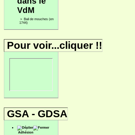
dans le
VdM
>
Bail de mouches (en
1744)
Pour voir...cliquer !!
GSA - GDSA
Adhésion