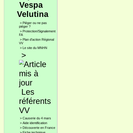
Vespa
Velutina
>
Pièger ou ne pas
piéger ?
>
Protection/Signalement
FA
>
Plan d'action Régional
VV
>
Le site du MNHN
>
Les
référents
VV
>
Causerie du 4 mars
>
Aide identification
>
Découverte en France
>
Fiche technique