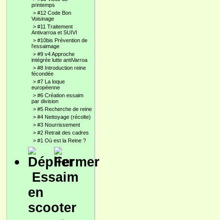
printemps
>
#12 Code Bon
Voisinage
>
#11 Traitement
Antivarroa et SUIVI
>
#10bis Prévention de
l'essaimage
>
#9 v4 Approche
intégrée lutte antiVarroa
>
#8 Introduction reine
fécondée
>
#7 La loque
européenne
>
#6 Création essaim
par division
>
#5 Recherche de reine
>
#4 Nettoyage (récolte)
>
#3 Nourrissement
>
#2 Retrait des cadres
>
#1 Où est la Reine ?
Essaim
en
scooter