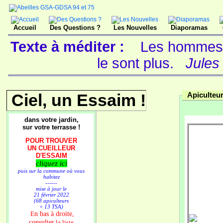
Accueil
Des Questions ?
Les Nouvelles
Diaporamas
Texte à méditer :
Les hommes n
le sont plus.
Jules
Ciel, un Essaim !
Apiculteu
dans votre jardin,
sur votre terrasse !
POUR TROUVER
UN CUEILLEUR
D'ESSAIM
cliquez ici
puis sur la commune où vous
habitez
------
mise à jour le
21 février 2022
(68 apiculteurs
+ 13 TSA)
n bas à droite,
E
consulter
la liste