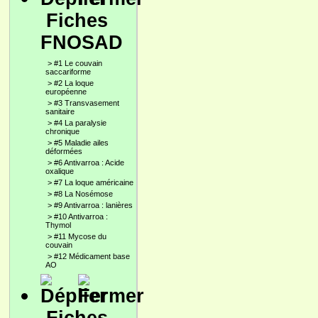
Fiches
FNOSAD
>
#1 Le couvain
saccariforme
>
#2 La loque
européenne
>
#3 Transvasement
sanitaire
>
#4 La paralysie
chronique
>
#5 Maladie ailes
déformées
>
#6 Antivarroa : Acide
oxalique
>
#7 La loque américaine
>
#8 La Nosémose
>
#9 Antivarroa : lanières
>
#10 Antivarroa :
Thymol
>
#11 Mycose du
couvain
>
#12 Médicament base
AO