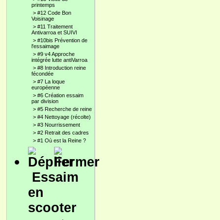
printemps
>
#12 Code Bon
Voisinage
>
#11 Traitement
Antivarroa et SUIVI
>
#10bis Prévention de
l'essaimage
>
#9 v4 Approche
intégrée lutte antiVarroa
>
#8 Introduction reine
fécondée
>
#7 La loque
européenne
>
#6 Création essaim
par division
>
#5 Recherche de reine
>
#4 Nettoyage (récolte)
>
#3 Nourrissement
>
#2 Retrait des cadres
>
#1 Où est la Reine ?
Essaim
en
scooter