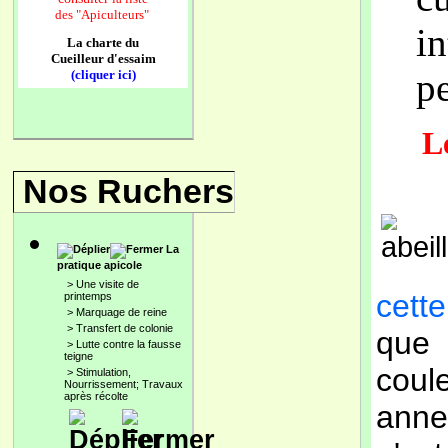
des
"Apiculteurs"
i
La charte du
Cueilleur d'essaim
pe
(cliquer ici)
Le
Nos Ruchers
La
pratique apicole
>
Une visite de
cett
printemps
>
Marquage de reine
>
Transfert de colonie
que 
>
Lutte contre la fausse
teigne
coul
>
Stimulation,
Nourrissement; Travaux
après récolte
annea