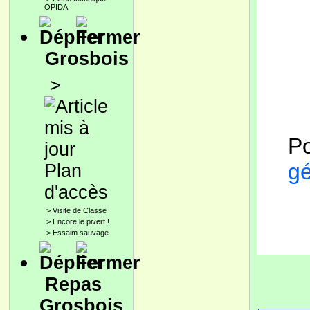
OPIDA
Grosbois
>
Po
gé
Plan
d'accès
>
Visite de Classe
>
Encore le pivert !
>
Essaim sauvage
Repas
Grosbois