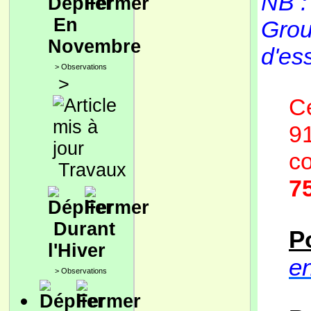
NB :
En
Grou
Novembre
d'es
>
Observations
>
Ce
91
co
Travaux
7
Durant
P
l'Hiver
en
>
Observations