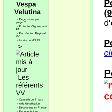
P
Vespa
(9
Velutina
>
Pièger ou ne pas
d
piéger ?
>
Protection/Signalement
FA
>
Plan d'action Régional
VV
P
>
Le site du MNHN
>
cl
P
Les
référents
VV
c
>
Causerie du 4 mars
>
Aide identification
>
Découverte en France
>
Fiche technique