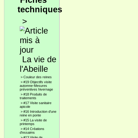
Fiches
techniques
>
La vie de
l'Abeille
>
Couleur des reines
>
#19 Objectifs visite
automne-Mesures
préventives hivernage
>
#18 Produits de
traitements
>
#17 Visite sanitaire
apicole
>
#16 Introduction d'une
reine en ponte
>
#15 La visite de
printemps
>
#14 Créations
d'essaims
>
#13 Visite de