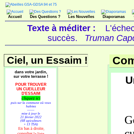
Accueil
Des Questions ?
Les Nouvelles
Diaporamas
Texte à méditer :
L'échec
succès.
Truman Capot
Ciel, un Essaim !
Com
dans votre jardin,
sur votre terrasse !
U
POUR TROUVER
UN CUEILLEUR
D'ESSAIM
cliquez ici
puis sur la commune où vous
habitez
------
mise à jour le
G
21 février 2022
(68 apiculteurs
+ 13 TSA)
n bas à droite,
E
cu
consulter
la liste