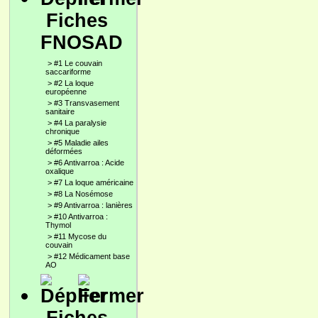
Fiches
FNOSAD
>
#1 Le couvain
saccariforme
>
#2 La loque
européenne
>
#3 Transvasement
sanitaire
>
#4 La paralysie
chronique
>
#5 Maladie ailes
déformées
>
#6 Antivarroa : Acide
oxalique
>
#7 La loque américaine
>
#8 La Nosémose
>
#9 Antivarroa : lanières
>
#10 Antivarroa :
Thymol
>
#11 Mycose du
couvain
>
#12 Médicament base
AO