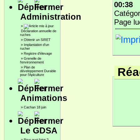
00:38
Catégor
Administration
Page l
»
Déclaration annuelle de
ruches
»
Obtenir un SIRET
»
Implantation d'un
rucher
»
Registre d'élevage
»
Grenelle de
l'environnement
»
Plan de
Réac
développement Durable
pour l'Apiculture
Animations
»
Cachan 18 juin
Le GDSA
»
Pour quoi faire ?