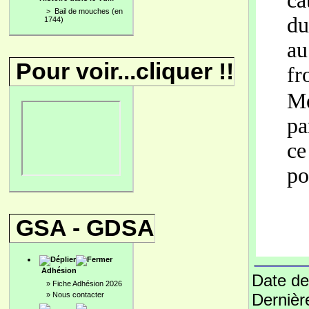
ca
>
Bail de mouches (en
du
1744)
au
Pour voir...cliquer !!
fr
Me
pa
ce
po
GSA - GDSA
Adhésion
Date de
»
Fiche Adhésion 2026
Dernièr
»
Nous contacter