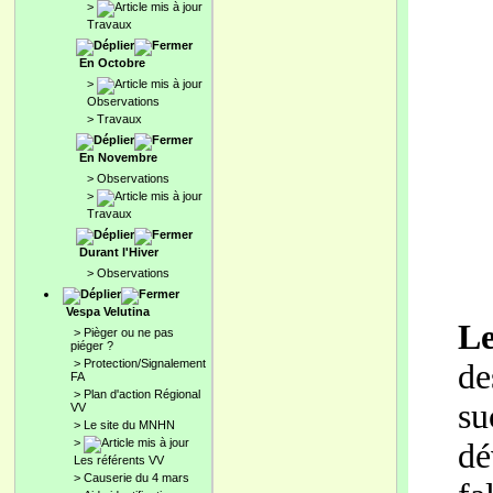
>
Travaux
En Octobre
>
Observations
>
Travaux
En Novembre
>
Observations
>
Travaux
Durant l'Hiver
>
Observations
Vespa Velutina
Le
>
Pièger ou ne pas
piéger ?
>
Protection/Signalement
de
FA
>
Plan d'action Régional
s
VV
>
Le site du MNHN
>
dé
Les référents VV
>
Causerie du 4 mars