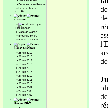
fa
>
Aide identification
>
Découverte en France
de
>
Fiche technique
OPIDA
d
Grosbois
ré
>
Plan d'accès
>
Visite de Classe
es
>
Encore le pivert !
>
Essaim sauvage
l
Repas Grosbois
a
>
23 juin 2019
>
24 juin 2018
dé
>
25 juin 2017
>
19 juin 2016
>
21 juin 2015
>
22 juin 2014
>
24 juin 2012
Ju
>
26 juin 2011
>
20 juin 2010
pl
>
21 juin 2009
>
22 juin 2008
de
>
24 juin 2007
ré
Rucher ENVA