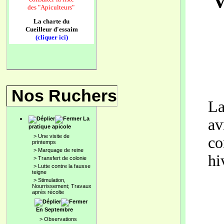
V
des
"Apiculteurs"
La charte du
Cueilleur d'essaim
(cliquer ici)
Nos Ruchers
La
La
av
pratique apicole
>
Une visite de
co
printemps
>
Marquage de reine
hi
>
Transfert de colonie
>
Lutte contre la fausse
teigne
>
Stimulation,
Nourrissement; Travaux
après récolte
En Septembre
>
Observations