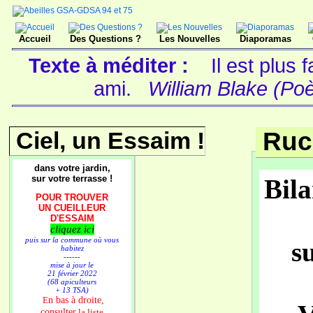
Accueil
Des Questions ?
Les Nouvelles
Diaporamas
Texte à méditer :
Il est plus
ami.
William Blake (Poè
Ciel, un Essaim !
Ruc
dans votre jardin,
sur votre terrasse !
Bila
POUR TROUVER
UN CUEILLEUR
D'ESSAIM
cliquez ici
puis sur la commune où vous
s
habitez
------
mise à jour le
21 février 2022
(68 apiculteurs
+ 13 TSA)
n bas à droite,
E
consulter
la liste