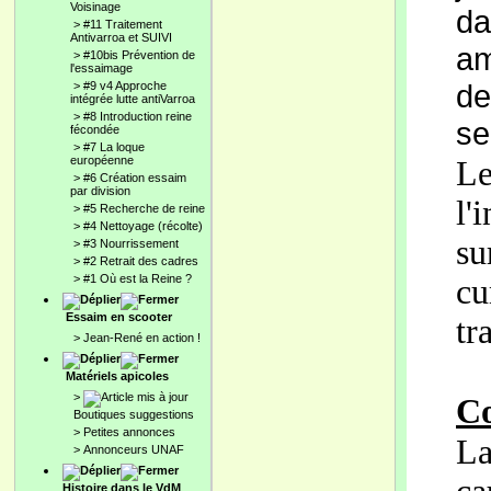
Voisinage
d
>
#11 Traitement
Antivarroa et SUIVI
am
>
#10bis Prévention de
l'essaimage
de
>
#9 v4 Approche
intégrée lutte antiVarroa
>
#8 Introduction reine
se
fécondée
>
#7 La loque
européenne
L
>
#6 Création essaim
par division
l'
>
#5 Recherche de reine
>
#4 Nettoyage (récolte)
su
>
#3 Nourrissement
>
#2 Retrait des cadres
>
#1 Où est la Reine ?
c
Essaim en scooter
tr
>
Jean-René en action !
Matériels apicoles
>
Co
Boutiques suggestions
>
Petites annonces
La
>
Annonceurs UNAF
Histoire dans le VdM