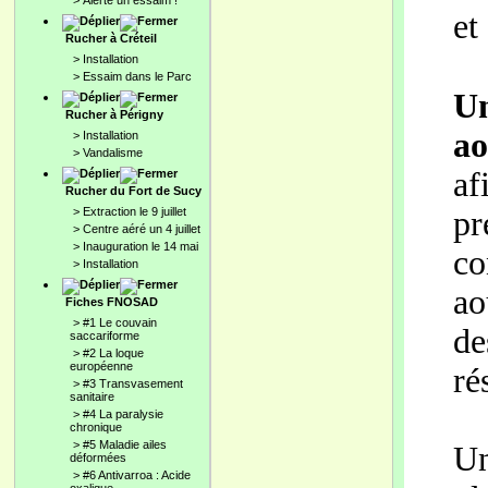
>
Alerte un essaim !
et
Rucher à Créteil
>
Installation
>
Essaim dans le Parc
Un
Rucher à Périgny
ao
>
Installation
>
Vandalisme
af
Rucher du Fort de Sucy
p
>
Extraction le 9 juillet
>
Centre aéré un 4 juillet
>
Inauguration le 14 mai
co
>
Installation
ao
Fiches FNOSAD
>
#1 Le couvain
d
saccariforme
>
#2 La loque
européenne
ré
>
#3 Transvasement
sanitaire
>
#4 La paralysie
chronique
>
#5 Maladie ailes
Un
déformées
>
#6 Antivarroa : Acide