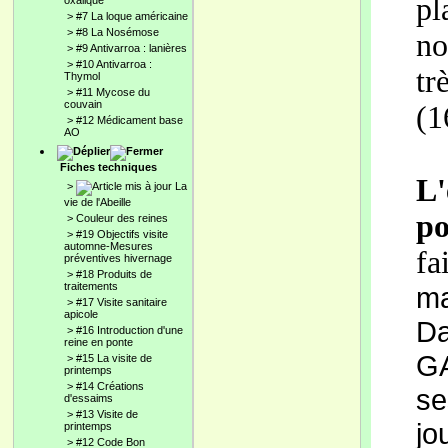
pl
oxalique
>
#7 La loque américaine
>
#8 La Nosémose
n
>
#9 Antivarroa : lanières
>
#10 Antivarroa :
tr
Thymol
>
#11 Mycose du
couvain
(1
>
#12 Médicament base
AO
Fiches techniques
L'
>
La
vie de l'Abeille
p
>
Couleur des reines
>
#19 Objectifs visite
automne-Mesures
fa
préventives hivernage
>
#18 Produits de
traitements
m
>
#17 Visite sanitaire
apicole
Da
>
#16 Introduction d'une
reine en ponte
GA
>
#15 La visite de
printemps
>
#14 Créations
s
d'essaims
>
#13 Visite de
jo
printemps
>
#12 Code Bon