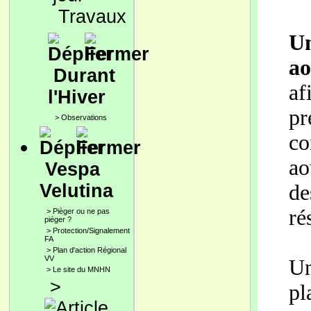
Travaux
Un
ao
Durant
af
l'Hiver
p
>
Observations
co
ao
Vespa
d
Velutina
ré
>
Pièger ou ne pas
piéger ?
>
Protection/Signalement
FA
>
Plan d'action Régional
VV
Un
>
Le site du MNHN
>
pl