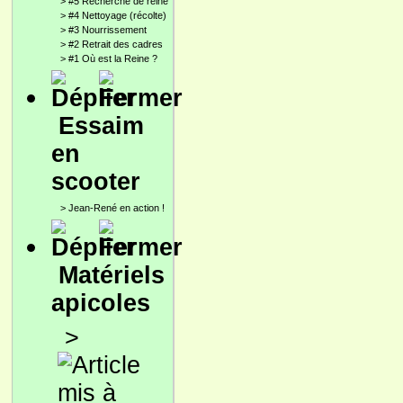
>
#5 Recherche de reine
>
#4 Nettoyage (récolte)
>
#3 Nourrissement
>
#2 Retrait des cadres
>
#1 Où est la Reine ?
Essaim
en
scooter
>
Jean-René en action !
Matériels
apicoles
>