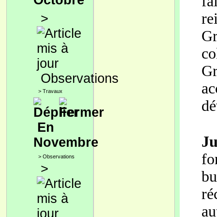
Octobre
fa
re
>
Gr
co
Gr
Observations
a
>
Travaux
dé
En
Ju
Novembre
fo
>
Observations
>
b
ré
au