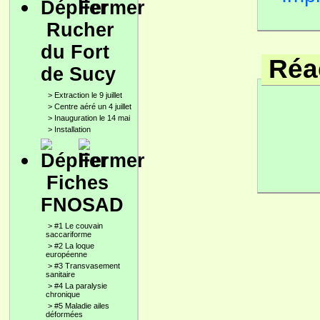
Rucher
du Fort
Réac
de Sucy
>
Extraction le 9 juillet
>
Centre aéré un 4 juillet
>
Inauguration le 14 mai
>
Installation
Fiches
FNOSAD
>
#1 Le couvain
saccariforme
>
#2 La loque
européenne
>
#3 Transvasement
sanitaire
>
#4 La paralysie
chronique
>
#5 Maladie ailes
déformées