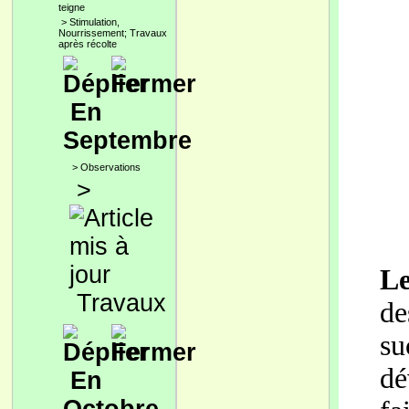
teigne
>
Stimulation,
Nourrissement; Travaux
après récolte
En
Septembre
>
Observations
>
L
Travaux
de
s
dé
En