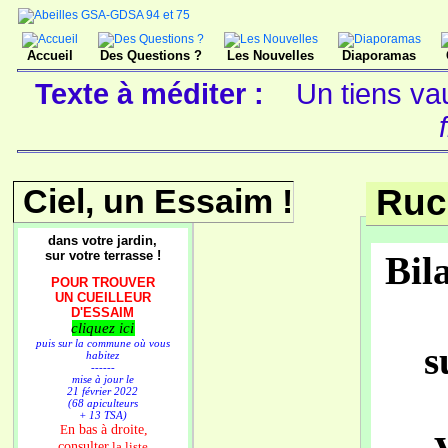
Accueil
Des Questions ?
Les Nouvelles
Diaporamas
Texte à méditer :
Un tiens va
Ciel, un Essaim !
Ruc
dans votre jardin,
sur votre terrasse !
Bil
POUR TROUVER
UN CUEILLEUR
D'ESSAIM
cliquez ici
puis sur la commune où vous
s
habitez
------
mise à jour le
21 février 2022
(68 apiculteurs
+ 13 TSA)
n bas à droite,
E
consulter
la liste