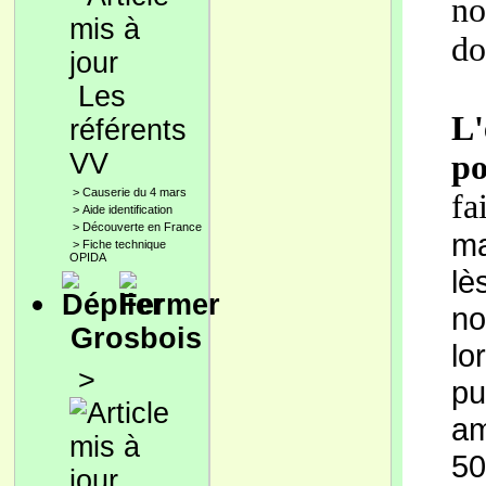
no
do
Les
L'
référents
VV
p
>
Causerie du 4 mars
fa
>
Aide identification
>
Découverte en France
ma
>
Fiche technique
OPIDA
lè
no
Grosbois
lo
>
pu
am
5