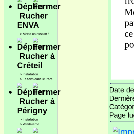
fr
M
Rucher
pa
ENVA
ce
>
Alerte un essaim !
po
Rucher à
Créteil
>
Installation
>
Essaim dans le Parc
Date de
Dernièr
Rucher à
Catégor
Périgny
Page l
>
Installation
>
Vandalisme