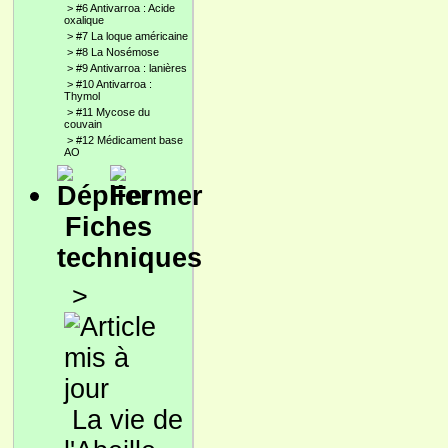
>
#6 Antivarroa : Acide
oxalique
>
#7 La loque américaine
>
#8 La Nosémose
>
#9 Antivarroa : lanières
>
#10 Antivarroa :
Thymol
>
#11 Mycose du
couvain
>
#12 Médicament base
AO
Fiches
techniques
>
La vie de