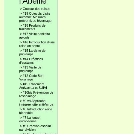
l'Abeille
>
Couleur des reines
>
#19 Objectifs visite
automne-Mesures
préventives hivernage
>
#18 Produits de
traitements
>
#17 Visite sanitaire
apicole
>
#16 Introduction d'une
reine en ponte
>
#15 La visite de
printemps
>
#14 Créations
d'essaims
>
#13 Visite de
printemps
>
#12 Code Bon
Voisinage
>
#11 Traitement
Antivarroa et SUIVI
>
#10bis Prévention de
l'essaimage
>
#9 v4 Approche
intégrée lutte antiVarroa
>
#8 Introduction reine
fécondée
>
#7 La loque
européenne
>
#6 Création essaim
par division