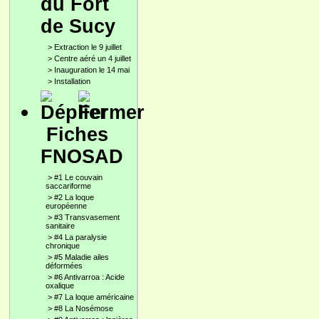
du Fort
de Sucy
>
Extraction le 9 juillet
>
Centre aéré un 4 juillet
>
Inauguration le 14 mai
>
Installation
Fiches
FNOSAD
>
#1 Le couvain
saccariforme
>
#2 La loque
européenne
>
#3 Transvasement
sanitaire
>
#4 La paralysie
chronique
>
#5 Maladie ailes
déformées
>
#6 Antivarroa : Acide
oxalique
>
#7 La loque américaine
>
#8 La Nosémose