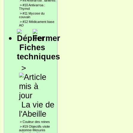
>
#9 Antivarroa : lanières
>
#10 Antivarroa :
Thymol
>
#11 Mycose du
couvain
>
#12 Médicament base
AO
Fiches
techniques
>
La vie de
l'Abeille
>
Couleur des reines
>
#19 Objectifs visite
automne-Mesures