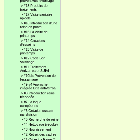
préventives hivernage
>
#18 Produits de
traitements
>
#17 Visite sanitaire
apicole
>
#16 Introduction d'une
reine en ponte
>
#15 La visite de
printemps
>
#14 Créations
d'essaims
>
#13 Visite de
printemps
>
#12 Code Bon
Voisinage
>
#11 Traitement
Antivarroa et SUIVI
>
#10bis Prévention de
l'essaimage
>
#9 v4 Approche
intégrée lutte antiVarroa
>
#8 Introduction reine
fécondée
>
#7 La loque
européenne
>
#6 Création essaim
par division
>
#5 Recherche de reine
>
#4 Nettoyage (récolte)
>
#3 Nourrissement
>
#2 Retrait des cadres
>
#1 Où est la Reine ?