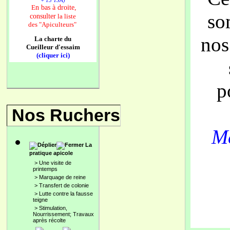
+ 13 TSA)
n bas à droite,
E
so
consulter
la liste
des
"Apiculteurs"
nos
La charte du
Cueilleur d'essaim
(cliquer ici)
p
Nos Ruchers
Me
La
pratique apicole
>
Une visite de
printemps
>
Marquage de reine
>
Transfert de colonie
>
Lutte contre la fausse
teigne
>
Stimulation,
Nourrissement; Travaux
après récolte