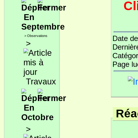
Cl
En
Septembre
>
Observations
Date de
>
Dernièr
Catégor
Page l
Travaux
En
Réac
Octobre
>