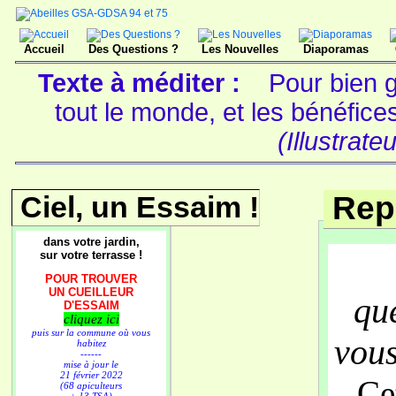
Accueil
Des Questions ?
Les Nouvelles
Diaporamas
Texte à méditer :
Pour bien g
tout le monde, et les bénéfic
(Illustrate
Ciel, un Essaim !
Rep
dans votre jardin,
sur votre terrasse !
POUR TROUVER
UN CUEILLEUR
qu
D'ESSAIM
cliquez ici
puis sur la commune où vous
vous
habitez
------
mise à jour le
21 février 2022
Ce
(68 apiculteurs