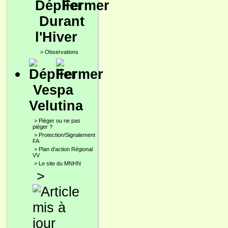
Durant
l'Hiver
>
Observations
Vespa
Velutina
>
Pièger ou ne pas
piéger ?
>
Protection/Signalement
FA
>
Plan d'action Régional
VV
>
Le site du MNHN
>