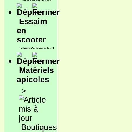
Essaim
en
scooter
>
Jean-René en action !
Matériels
apicoles
>
Boutiques