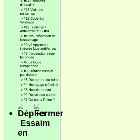
>
#14 Créations
d'essaims
>
#13 Visite de
printemps
>
#12 Code Bon
Voisinage
>
#11 Traitement
Antivarroa et SUIVI
>
#10bis Prévention de
l'essaimage
>
#9 v4 Approche
intégrée lutte antiVarroa
>
#8 Introduction reine
fécondée
>
#7 La loque
européenne
>
#6 Création essaim
par division
>
#5 Recherche de reine
>
#4 Nettoyage (récolte)
>
#3 Nourrissement
>
#2 Retrait des cadres
>
#1 Où est la Reine ?
Essaim
en