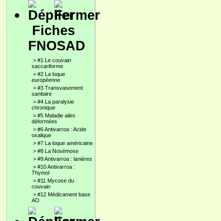
Fiches
FNOSAD
>
#1 Le couvain
saccariforme
>
#2 La loque
européenne
>
#3 Transvasement
sanitaire
>
#4 La paralysie
chronique
>
#5 Maladie ailes
déformées
>
#6 Antivarroa : Acide
oxalique
>
#7 La loque américaine
>
#8 La Nosémose
>
#9 Antivarroa : lanières
>
#10 Antivarroa :
Thymol
>
#11 Mycose du
couvain
>
#12 Médicament base
AO