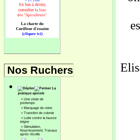
+ 13 TSA)
n bas à droite,
E
consulter
la liste
des
"Apiculteurs"
e
La charte du
Cueilleur d'essaim
(cliquer ici)
Eli
Nos Ruchers
La
pratique apicole
>
Une visite de
printemps
>
Marquage de reine
>
Transfert de colonie
>
Lutte contre la fausse
teigne
>
Stimulation,
Nourrissement; Travaux
après récolte