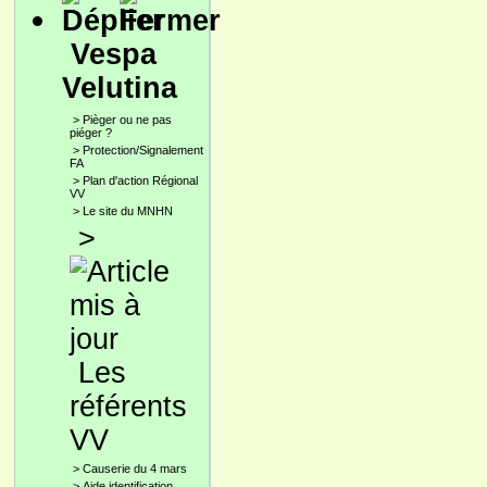
Vespa
Velutina
>
Pièger ou ne pas
piéger ?
>
Protection/Signalement
FA
>
Plan d'action Régional
VV
>
Le site du MNHN
>
Les
référents
VV
>
Causerie du 4 mars
>
Aide identification