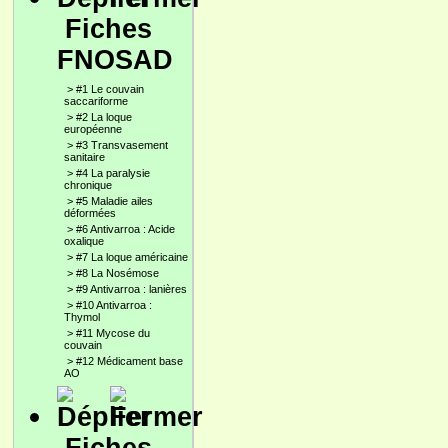
Fiches
FNOSAD
>
#1 Le couvain
saccariforme
>
#2 La loque
européenne
>
#3 Transvasement
sanitaire
>
#4 La paralysie
chronique
>
#5 Maladie ailes
déformées
>
#6 Antivarroa : Acide
oxalique
>
#7 La loque américaine
>
#8 La Nosémose
>
#9 Antivarroa : lanières
>
#10 Antivarroa :
Thymol
>
#11 Mycose du
couvain
>
#12 Médicament base
AO