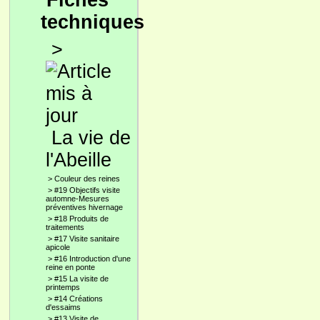
Fiches
techniques
>
La vie de
l'Abeille
>
Couleur des reines
>
#19 Objectifs visite
automne-Mesures
préventives hivernage
>
#18 Produits de
traitements
>
#17 Visite sanitaire
apicole
>
#16 Introduction d'une
reine en ponte
>
#15 La visite de
printemps
>
#14 Créations
d'essaims
>
#13 Visite de