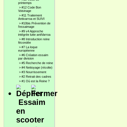
printemps
>
#12 Code Bon
Voisinage
>
#11 Traitement
Antivarroa et SUIVI
>
#10bis Prévention de
l'essaimage
>
#9 v4 Approche
intégrée lutte antiVarroa
>
#8 Introduction reine
fécondée
>
#7 La loque
européenne
>
#6 Création essaim
par division
>
#5 Recherche de reine
>
#4 Nettoyage (récolte)
>
#3 Nourrissement
>
#2 Retrait des cadres
>
#1 Où est la Reine ?
Essaim
en
scooter