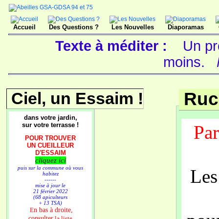
Accueil
Des Questions ?
Les Nouvelles
Diaporamas
Texte à méditer :
Un pr
moins.
Ciel, un Essaim !
Ruc
dans votre jardin,
sur votre terrasse !
Par
POUR TROUVER
UN CUEILLEUR
D'ESSAIM
cliquez ici
puis sur la commune où vous
Les
habitez
------
mise à jour le
21 février 2022
(68 apiculteurs
+ 13 TSA)
n bas à droite,
E
consulter
la liste