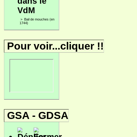
dans le
VdM
>
Bail de mouches (en
1744)
Pour voir...cliquer !!
GSA - GDSA