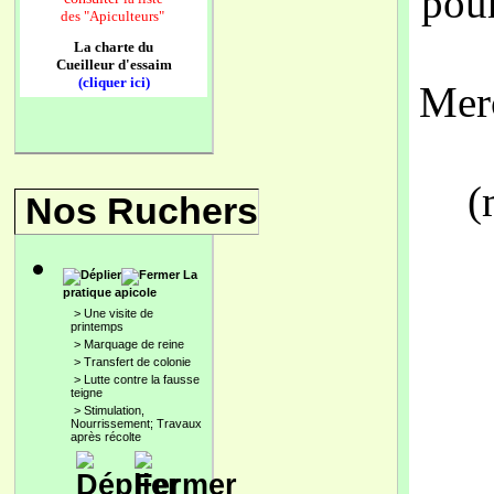
pou
des
"Apiculteurs"
La charte du
Cueilleur d'essaim
(cliquer ici)
Merc
(
Nos Ruchers
La
pratique apicole
>
Une visite de
printemps
>
Marquage de reine
>
Transfert de colonie
>
Lutte contre la fausse
teigne
>
Stimulation,
Nourrissement; Travaux
après récolte