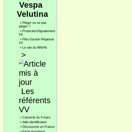
Vespa
Velutina
>
Pièger ou ne pas
piéger ?
>
Protection/Signalement
FA
>
Plan d'action Régional
VV
>
Le site du MNHN
>
Les
référents
VV
>
Causerie du 4 mars
>
Aide identification
>
Découverte en France
>
Fiche technique