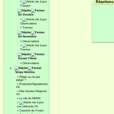
Réactions 
>
Travaux
En Octobre
>
Observations
>
Travaux
En Novembre
>
Observations
>
Travaux
Durant l'Hiver
>
Observations
Vespa Velutina
>
Pièger ou ne pas
piéger ?
>
Protection/Signalement
FA
>
Plan d'action Régional
VV
>
Le site du MNHN
>
Les référents VV
>
Causerie du 4 mars