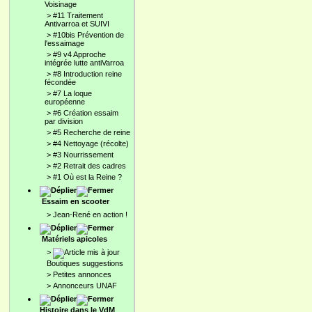
Voisinage
>
#11 Traitement
Antivarroa et SUIVI
>
#10bis Prévention de
l'essaimage
>
#9 v4 Approche
intégrée lutte antiVarroa
>
#8 Introduction reine
fécondée
>
#7 La loque
européenne
>
#6 Création essaim
par division
>
#5 Recherche de reine
>
#4 Nettoyage (récolte)
>
#3 Nourrissement
>
#2 Retrait des cadres
>
#1 Où est la Reine ?
Essaim en scooter
>
Jean-René en action !
Matériels apicoles
>
Boutiques suggestions
>
Petites annonces
>
Annonceurs UNAF
Histoire dans le VdM