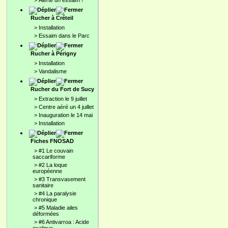
>
Alerte un essaim !
Rucher à Créteil
>
Installation
>
Essaim dans le Parc
Rucher à Périgny
>
Installation
>
Vandalisme
Rucher du Fort de Sucy
>
Extraction le 9 juillet
>
Centre aéré un 4 juillet
>
Inauguration le 14 mai
>
Installation
Fiches FNOSAD
>
#1 Le couvain
saccariforme
>
#2 La loque
européenne
>
#3 Transvasement
sanitaire
>
#4 La paralysie
chronique
>
#5 Maladie ailes
déformées
>
#6 Antivarroa : Acide