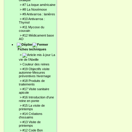
oxalique
>
#7 La loque américaine
>
#8 La Nosémose
>
#9 Antivarroa : lanières
>
#10 Antivarroa :
Thymol
>
#11 Mycose du
couvain
>
#12 Médicament base
AO
Fiches techniques
>
La
vie de l'Abeille
>
Couleur des reines
>
#19 Objectifs visite
automne-Mesures
préventives hivernage
>
#18 Produits de
traitements
>
#17 Visite sanitaire
apicole
>
#16 Introduction d'une
reine en ponte
>
#15 La visite de
printemps
>
#14 Créations
d'essaims
>
#13 Visite de
printemps
>
#12 Code Bon