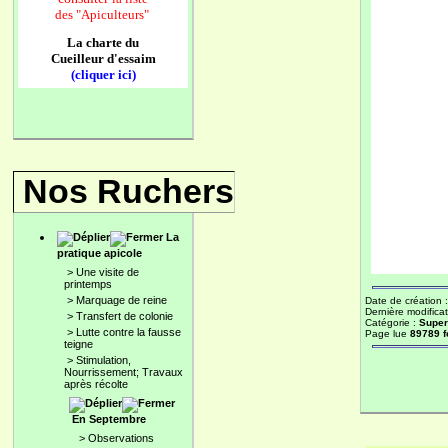
des
"Apiculteurs"
La charte du
Cueilleur d'essaim
(cliquer ici)
Nos Ruchers
La
pratique apicole
>
Une visite de
printemps
>
Marquage de reine
Date de création 
Dernière modificat
>
Transfert de colonie
Catégorie :
Super
>
Lutte contre la fausse
Page lue
89789 f
teigne
>
Stimulation,
Nourrissement; Travaux
après récolte
En Septembre
>
Observations