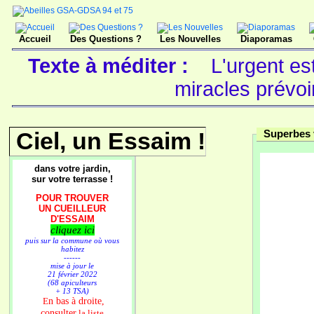
Accueil
Des Questions ?
Les Nouvelles
Diaporamas
Texte à méditer :
L'urgent est
miracles prévoi
Ciel, un Essaim !
Superbes 
dans votre jardin,
sur votre terrasse !
POUR TROUVER
UN CUEILLEUR
D'ESSAIM
cliquez ici
puis sur la commune où vous
habitez
------
mise à jour le
21 février 2022
(68 apiculteurs
+ 13 TSA)
n bas à droite,
E
consulter
la liste