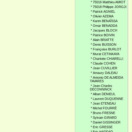
*
75016 Matthieu AMIOT
*
75018 Philippe JORGJI
*
Patrick AGNIEL
*
Olivier AZEMA
*
Karim BENAÎSSA
*
Omar BENADDA
*
Jacques BLOCH
*
Patrice BOIVIN
*
Alain BRIATTE
*
Denis BUISSON
*
Françoise BURLOT
*
Murat CETINKAYA
*
Charlotte CHIARELLI
*
Claude COHEN
*
Jean CUVILLIER
*
Amaury DALEAU
*
Antonio DE ALMEIDA
TAVARES
*
Jean-Charles
DECONNINCK
*
Alban DENIEUL
*
Laurent DUQUENNE
*
Jean ETENEAU
*
Michel FOURRÉ
*
Bruno FRESNE
*
Sylvain GIRARD
*
Daniel GISSINGER
*
Eric GRESSE
*
Eric HADDAD