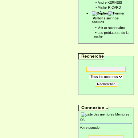
~
Andre KERNEIS
~
Michel RICARD
Veillons sur nos
abeilles
~
Voir et reconnaître
~
Les prédateurs de la
ruche
Recherche
Rechercher
Connexion...
Membres :
226
Votre pseudo :