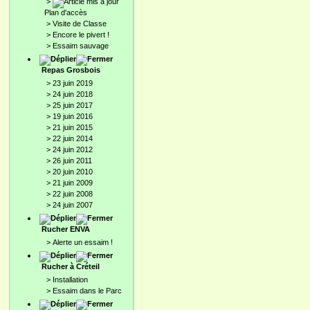
>
Plan d'accès
>
Visite de Classe
>
Encore le pivert !
>
Essaim sauvage
Repas Grosbois
>
23 juin 2019
>
24 juin 2018
>
25 juin 2017
>
19 juin 2016
>
21 juin 2015
>
22 juin 2014
>
24 juin 2012
>
26 juin 2011
>
20 juin 2010
>
21 juin 2009
>
22 juin 2008
>
24 juin 2007
Rucher ENVA
>
Alerte un essaim !
Rucher à Créteil
>
Installation
>
Essaim dans le Parc