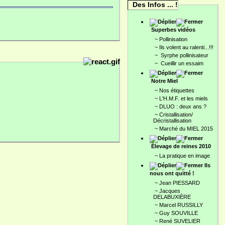
Des Infos ... !
Superbes vidéos
~
Pollinisation
~
Ils volent au ralenti...!!!
~
Syrphe pollinisateur
~
Cueillir un essaim
Notre Miel
~
Nos étiquettes
~
L'H.M.F. et les miels
~
DLUO : deux ans ?
~
Cristallisation/
Décristallisation
~
Marché du MIEL 2015
Élevage de reines 2010
~
La pratique en image
Ils
nous ont quitté !
~
Jean PIESSARD
~
Jacques
DELABUXIÈRE
~
Marcel RUSSILLY
~
Guy SOUVILLE
~
René SUVELIER