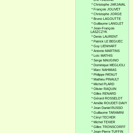
*
Christophe JARJAVAL
*
François JOLIVET
*
Christophe JORGE
*
Bruno LAGOUTTE
*
Guillaume LANGLET
*
Jean-François
LASZCZYK
*
Denis LAURENT
*
Patrick LE BEGUEC
*
Guy LIENHART
*
Antonio MARTINS
*
Loïc MATHIS
*
Serge MAUGINO
*
Dominique MEGLIOLI
*
Marc NAHMIAS
*
Philippe PATAUT
*
Mathieu PINAULT
*
Michel PLARD
*
Olivier RAQUIN
*
Gilles RENARD
*
Gérard ROSSELOT
*
Amélie ROUDET-DAVY
*
Jean Daniel RUSSO
*
Guillaume TARAMINI
*
Céryl TECHER
*
Michel TEXIER
*
Gilles TRONSCORFF
*
Jean-Pierre TUFFIN