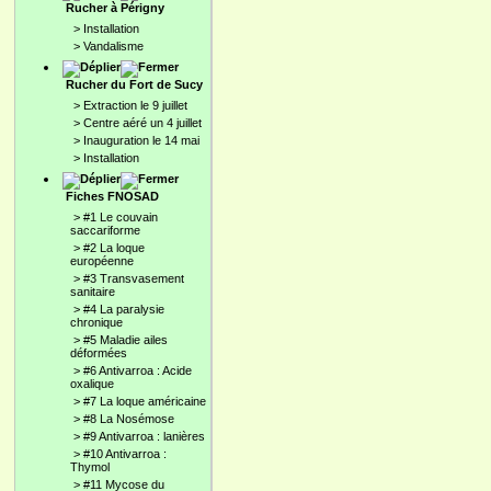
Rucher à Périgny
>
Installation
>
Vandalisme
Rucher du Fort de Sucy
>
Extraction le 9 juillet
>
Centre aéré un 4 juillet
>
Inauguration le 14 mai
>
Installation
Fiches FNOSAD
>
#1 Le couvain
saccariforme
>
#2 La loque
européenne
>
#3 Transvasement
sanitaire
>
#4 La paralysie
chronique
>
#5 Maladie ailes
déformées
>
#6 Antivarroa : Acide
oxalique
>
#7 La loque américaine
>
#8 La Nosémose
>
#9 Antivarroa : lanières
>
#10 Antivarroa :
Thymol
>
#11 Mycose du