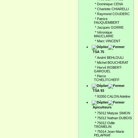
*
Dominique CENA
*
Charlotte CHIARELLI
*
Raymond COUDERC
*
Patrice
FAUQUEMBERT
*
Jacques GORRE
*
Véronique
MAUCLAIRE
*
Marc VINCENT
TSA 75
*
André BEHLOULI
*
Michel BOUCHERAT
*
Hervé ROBERT-
GAROUEL
*
Pierre
TCHELITCHEFF
TSA 93
*
93350 CALON Adeline
Apiculteurs
*
75012 Matyas SIMON
*
75012 Nathan DUBOIS
*
75012 Odile
TROMELIN
*
75014 Jean-Marie
PELAPRAT