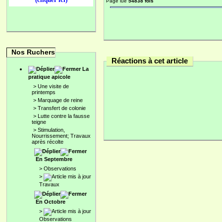
Page lue
54838 fois
Nos Ruchers
Réactions à cet article
La
pratique apicole
>
Une visite de
printemps
>
Marquage de reine
>
Transfert de colonie
>
Lutte contre la fausse
teigne
>
Stimulation,
Nourrissement; Travaux
après récolte
En Septembre
>
Observations
>
Travaux
En Octobre
>
Observations