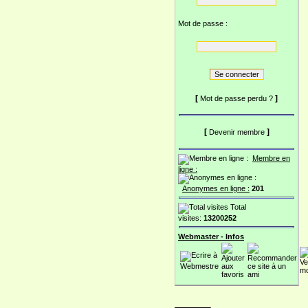
Mot de passe :
[
]
Mot de passe perdu ?
[
]
Devenir membre
Membre en
ligne :
Anonymes en ligne :
201
Total
visites:
13200252
Webmaster - Infos