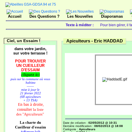
Accueil
Des Questions ?
Les Nouvelles
Diaporamas
Texte à méditer :
Pour bien gérer, il 
Ciel, un Essaim !
Apiculteurs -
Eric HADDAD
dans votre jardin,
sur votre terrasse !
POUR TROUVER
UN CUEILLEUR
D'ESSAIM
cliquez ici
puis sur la commune où vous
habitez
------
mise à jour le
21 février 2022
(68 apiculteurs
+ 13 TSA)
n bas à droite,
E
consulter
la liste
des
"Apiculteurs"
La charte du
Date de création :
02/05/2012 @ 10:31
Dernière modification :
08/02/2013 @ 18:08
Cueilleur d'essaim
Catégorie :
Apiculteurs
(cliquer ici)