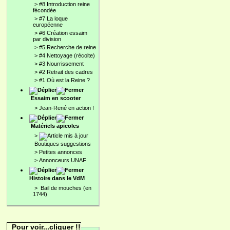
>
#8 Introduction reine
fécondée
>
#7 La loque
européenne
>
#6 Création essaim
par division
>
#5 Recherche de reine
>
#4 Nettoyage (récolte)
>
#3 Nourrissement
>
#2 Retrait des cadres
>
#1 Où est la Reine ?
Essaim en scooter
>
Jean-René en action !
Matériels apicoles
>
Boutiques suggestions
>
Petites annonces
>
Annonceurs UNAF
Histoire dans le VdM
>
Bail de mouches (en
1744)
Pour voir...cliquer !!