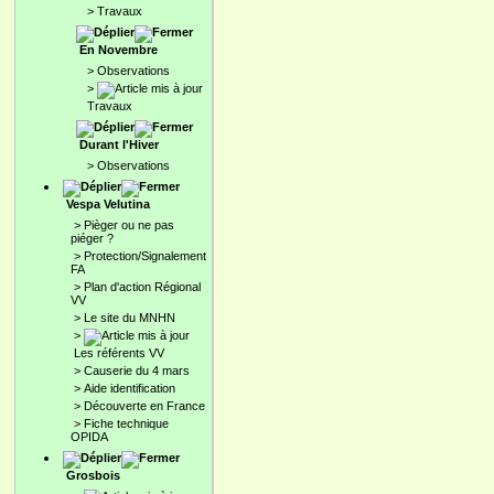
>
Travaux
En Novembre
>
Observations
>
Travaux
Durant l'Hiver
>
Observations
Vespa Velutina
>
Pièger ou ne pas
piéger ?
>
Protection/Signalement
FA
>
Plan d'action Régional
VV
>
Le site du MNHN
>
Les référents VV
>
Causerie du 4 mars
>
Aide identification
>
Découverte en France
>
Fiche technique
OPIDA
Grosbois