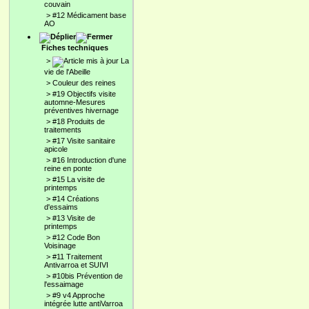
couvain
>
#12 Médicament base
AO
Fiches techniques
>
La
vie de l'Abeille
>
Couleur des reines
>
#19 Objectifs visite
automne-Mesures
préventives hivernage
>
#18 Produits de
traitements
>
#17 Visite sanitaire
apicole
>
#16 Introduction d'une
reine en ponte
>
#15 La visite de
printemps
>
#14 Créations
d'essaims
>
#13 Visite de
printemps
>
#12 Code Bon
Voisinage
>
#11 Traitement
Antivarroa et SUIVI
>
#10bis Prévention de
l'essaimage
>
#9 v4 Approche
intégrée lutte antiVarroa