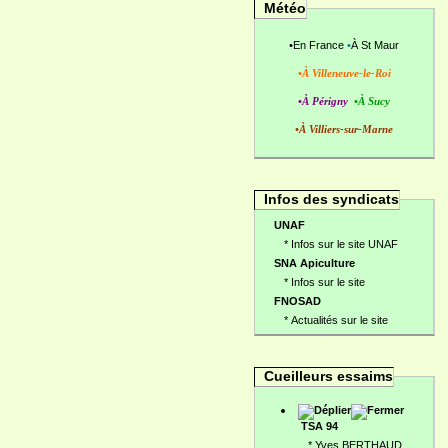
Météo
•
En France
•
À St Maur
•À Villeneuve-le-Roi
•À Périgny
•À Sucy
•À Villiers-sur-Marne
Infos des syndicats
UNAF
*
Infos sur le site UNAF
SNA Apiculture
*
Infos sur le site
FNOSAD
*
Actualités sur le site
Cueilleurs essaims
TSA 94
*
Yves BERTHAUD