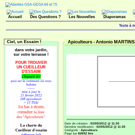
Accueil
Des Questions ?
Les Nouvelles
Diaporamas
Texte à m
Ciel, un Essaim !
Apiculteurs -
Antonio MARTINS
dans votre jardin,
sur votre terrasse !
POUR TROUVER
UN CUEILLEUR
D'ESSAIM
cliquez ici
puis sur la commune où vous
---------------------
habitez
------
mise à jour le
21 février 2022
(68 apiculteurs
+ 13 TSA)
n bas à droite,
E
consulter
la liste
des
"Apiculteurs"
Date de création :
02/05/2012 @ 11:20
La charte du
Dernière modification :
02/05/2012 @ 11:35
Cueilleur d'essaim
Catégorie :
Apiculteurs
Page lue
84692 fois
(cliquer ici)