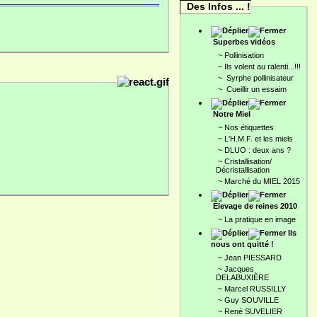
Des Infos ... !
Superbes vidéos
~
Pollinisation
~
Ils volent au ralenti...!!!
~
Syrphe pollinisateur
~
Cueillir un essaim
Notre Miel
~
Nos étiquettes
~
L'H.M.F. et les miels
~
DLUO : deux ans ?
~
Cristallisation/
Décristallisation
~
Marché du MIEL 2015
Élevage de reines 2010
~
La pratique en image
Ils
nous ont quitté !
~
Jean PIESSARD
~
Jacques
DELABUXIÈRE
~
Marcel RUSSILLY
~
Guy SOUVILLE
~
René SUVELIER