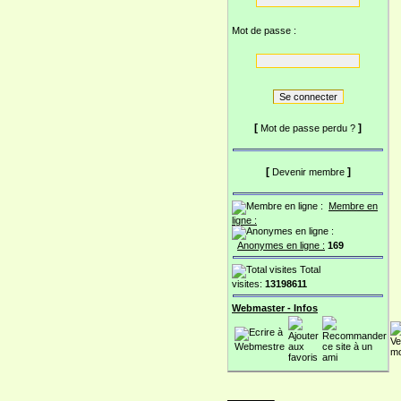
Mot de passe :
[
]
Mot de passe perdu ?
[
]
Devenir membre
Membre en
ligne :
Anonymes en ligne :
169
Total
visites:
13198611
Webmaster - Infos