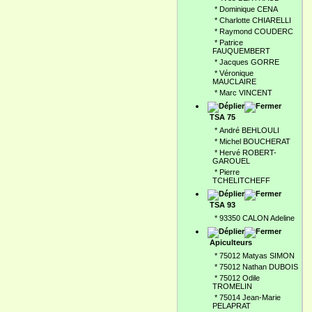
*
Dominique CENA
*
Charlotte CHIARELLI
*
Raymond COUDERC
*
Patrice
FAUQUEMBERT
*
Jacques GORRE
*
Véronique
MAUCLAIRE
*
Marc VINCENT
TSA 75
*
André BEHLOULI
*
Michel BOUCHERAT
*
Hervé ROBERT-
GAROUEL
*
Pierre
TCHELITCHEFF
TSA 93
*
93350 CALON Adeline
Apiculteurs
*
75012 Matyas SIMON
*
75012 Nathan DUBOIS
*
75012 Odile
TROMELIN
*
75014 Jean-Marie
PELAPRAT