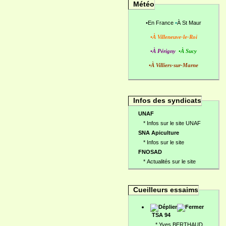
Météo
•
En France
•
À St Maur
•À Villeneuve-le-Roi
•À Périgny
•À Sucy
•À Villiers-sur-Marne
Infos des syndicats
UNAF
*
Infos sur le site UNAF
SNA Apiculture
*
Infos sur le site
FNOSAD
*
Actualités sur le site
Cueilleurs essaims
TSA 94
*
Yves BERTHAUD