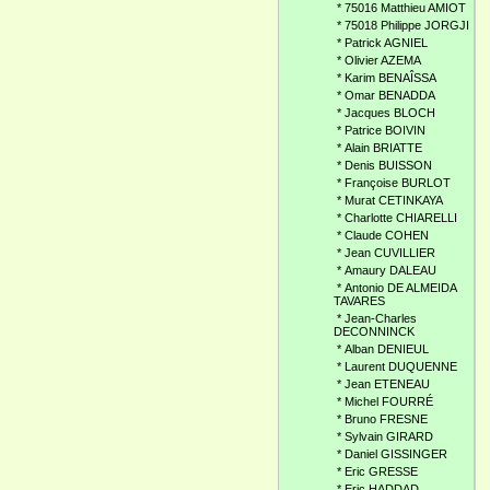
*
75016 Matthieu AMIOT
*
75018 Philippe JORGJI
*
Patrick AGNIEL
*
Olivier AZEMA
*
Karim BENAÎSSA
*
Omar BENADDA
*
Jacques BLOCH
*
Patrice BOIVIN
*
Alain BRIATTE
*
Denis BUISSON
*
Françoise BURLOT
*
Murat CETINKAYA
*
Charlotte CHIARELLI
*
Claude COHEN
*
Jean CUVILLIER
*
Amaury DALEAU
*
Antonio DE ALMEIDA
TAVARES
*
Jean-Charles
DECONNINCK
*
Alban DENIEUL
*
Laurent DUQUENNE
*
Jean ETENEAU
*
Michel FOURRÉ
*
Bruno FRESNE
*
Sylvain GIRARD
*
Daniel GISSINGER
*
Eric GRESSE
*
Eric HADDAD