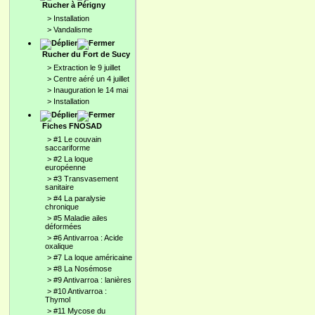
Rucher à Périgny
>
Installation
>
Vandalisme
Rucher du Fort de Sucy
>
Extraction le 9 juillet
>
Centre aéré un 4 juillet
>
Inauguration le 14 mai
>
Installation
Fiches FNOSAD
>
#1 Le couvain
saccariforme
>
#2 La loque
européenne
>
#3 Transvasement
sanitaire
>
#4 La paralysie
chronique
>
#5 Maladie ailes
déformées
>
#6 Antivarroa : Acide
oxalique
>
#7 La loque américaine
>
#8 La Nosémose
>
#9 Antivarroa : lanières
>
#10 Antivarroa :
Thymol
>
#11 Mycose du