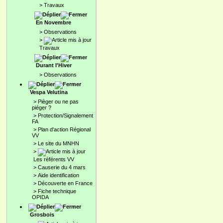
>
Travaux
En Novembre
>
Observations
>
Travaux
Durant l'Hiver
>
Observations
Vespa Velutina
>
Pièger ou ne pas
piéger ?
>
Protection/Signalement
FA
>
Plan d'action Régional
VV
>
Le site du MNHN
>
Les référents VV
>
Causerie du 4 mars
>
Aide identification
>
Découverte en France
>
Fiche technique
OPIDA
Grosbois