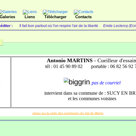
Galeries
Liens
Télécharger
Contacts
éditer :
Il fait bon partout où l'on respire l'air de la liberté.
Emile Leclercq (Ecr
Antonio MARTINS
- Cueilleur d'essai
tél : 01 45 90 89 02 portable : 06 82 56 92 
-
pas de courriel
:
intervient dans sa commune de : SUCY EN BR
et les communes voisines
retour sur la carte des communes du Val de Marne