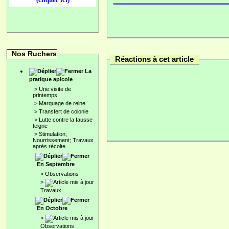
Nos Ruchers
Réactions à cet article
La
pratique apicole
>
Une visite de
printemps
>
Marquage de reine
>
Transfert de colonie
>
Lutte contre la fausse
teigne
>
Stimulation,
Nourrissement; Travaux
après récolte
En Septembre
>
Observations
>
Travaux
En Octobre
>
Observations