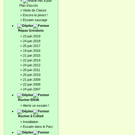
>
Plan d'accès
>
Visite de Classe
>
Encore le pivert !
>
Essaim sauvage
Repas Grosbois
>
23 juin 2019
>
24 juin 2018
>
25 juin 2017
>
19 juin 2016
>
21 juin 2015
>
22 juin 2014
>
24 juin 2012
>
26 juin 2011
>
20 juin 2010
>
21 juin 2009
>
22 juin 2008
>
24 juin 2007
Rucher ENVA
>
Alerte un essaim !
Rucher à Créteil
>
Installation
>
Essaim dans le Parc