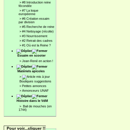
>
#8 Introduction reine
fécondée
>
#7 La loque
européenne
>
#6 Création essaim
par division
>
#5 Recherche de reine
>
#4 Nettoyage (récolte)
>
#3 Nourrissement
>
#2 Retrait des cadres
>
#1 Où est la Reine ?
Essaim en scooter
>
Jean-René en action !
Matériels apicoles
>
Boutiques suggestions
>
Petites annonces
>
Annonceurs UNAF
Histoire dans le VdM
>
Bail de mouches (en
1744)
Pour voir...cliquer !!