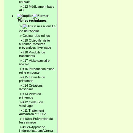
couvain
>
#12 Médicament base
AO
Fiches techniques
>
La
vie de l'Abeille
>
Couleur des reines
>
#19 Objectifs visite
automne-Mesures
préventives hivernage
>
#18 Produits de
traitements
>
#17 Visite sanitaire
apicole
>
#16 Introduction d'une
reine en ponte
>
#15 La visite de
printemps
>
#14 Créations
d'essaims
>
#13 Visite de
printemps
>
#12 Code Bon
Voisinage
>
#11 Traitement
Antivarroa et SUIVI
>
#10bis Prévention de
l'essaimage
>
#9 v4 Approche
intégrée lutte antiVarroa