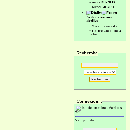
~
Andre KERNEIS
~
Michel RICARD
Veillons sur nos
abeilles
~
Voir et reconnaître
~
Les prédateurs de la
ruche
Recherche
Rechercher
Connexion...
Membres :
226
Votre pseudo :