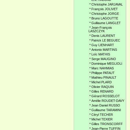
*
Christophe JARJAVAL
*
François JOLIVET
*
Christophe JORGE
*
Bruno LAGOUTTE
*
Guillaume LANGLET
*
Jean-François
LASZCZYK
*
Denis LAURENT
*
Patrick LE BEGUEC
*
Guy LIENHART
*
Antonio MARTINS
*
Loïc MATHIS
*
Serge MAUGINO
*
Dominique MEGLIOLI
*
Marc NAHMIAS
*
Philippe PATAUT
*
Mathieu PINAULT
*
Michel PLARD
*
Olivier RAQUIN
*
Gilles RENARD
*
Gérard ROSSELOT
*
Amélie ROUDET-DAVY
*
Jean Daniel RUSSO
*
Guillaume TARAMINI
*
Céryl TECHER
*
Michel TEXIER
*
Gilles TRONSCORFF
*
Jean-Pierre TUFFIN