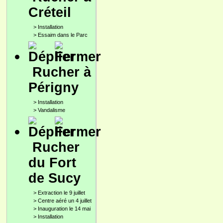
Créteil
>
Installation
>
Essaim dans le Parc
Rucher à
Périgny
>
Installation
>
Vandalisme
Rucher
du Fort
de Sucy
>
Extraction le 9 juillet
>
Centre aéré un 4 juillet
>
Inauguration le 14 mai
>
Installation