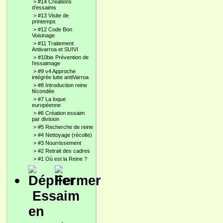
>
#14 Créations
d'essaims
>
#13 Visite de
printemps
>
#12 Code Bon
Voisinage
>
#11 Traitement
Antivarroa et SUIVI
>
#10bis Prévention de
l'essaimage
>
#9 v4 Approche
intégrée lutte antiVarroa
>
#8 Introduction reine
fécondée
>
#7 La loque
européenne
>
#6 Création essaim
par division
>
#5 Recherche de reine
>
#4 Nettoyage (récolte)
>
#3 Nourrissement
>
#2 Retrait des cadres
>
#1 Où est la Reine ?
Essaim
en