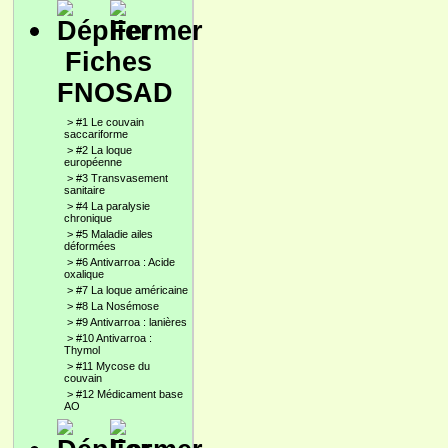
Fiches
FNOSAD
>
#1 Le couvain
saccariforme
>
#2 La loque
européenne
>
#3 Transvasement
sanitaire
>
#4 La paralysie
chronique
>
#5 Maladie ailes
déformées
>
#6 Antivarroa : Acide
oxalique
>
#7 La loque américaine
>
#8 La Nosémose
>
#9 Antivarroa : lanières
>
#10 Antivarroa :
Thymol
>
#11 Mycose du
couvain
>
#12 Médicament base
AO