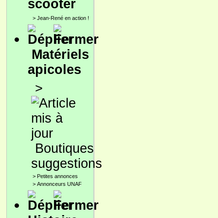
scooter
>
Jean-René en action !
Matériels
apicoles
>
Boutiques
suggestions
>
Petites annonces
>
Annonceurs UNAF