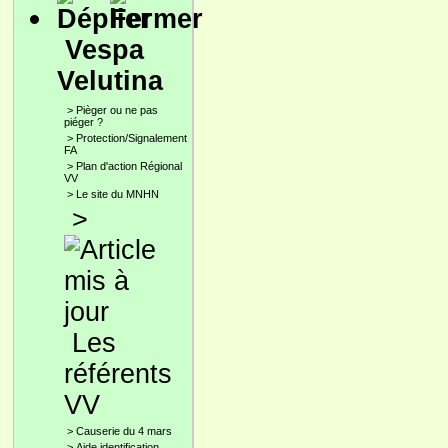
Vespa
Velutina
>
Pièger ou ne pas
piéger ?
>
Protection/Signalement
FA
>
Plan d'action Régional
VV
>
Le site du MNHN
>
Les
référents
VV
>
Causerie du 4 mars
>
Aide identification