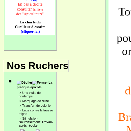
+ 13 TSA)
n bas à droite,
E
To
consulter
la liste
des
"Apiculteurs"
La charte du
Cueilleur d'essaim
(cliquer ici)
po
or
Nos Ruchers
La
d
pratique apicole
>
Une visite de
printemps
>
Marquage de reine
>
Transfert de colonie
>
Lutte contre la fausse
Br
teigne
>
Stimulation,
Nourrissement; Travaux
après récolte
M