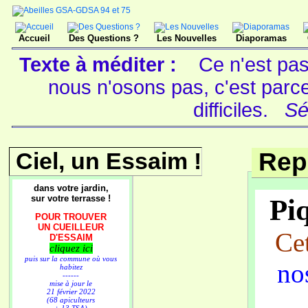
Accueil
Des Questions ?
Les Nouvelles
Diaporamas
Texte à méditer :
Ce n'est pas
nous n'osons pas, c'est parc
difficiles.
Sé
Ciel, un Essaim !
Rep
dans votre jardin,
sur votre terrasse !
Piq
POUR TROUVER
UN CUEILLEUR
Cet
D'ESSAIM
cliquez ici
puis sur la commune où vous
nos
habitez
------
mise à jour le
21 février 2022
(68 apiculteurs