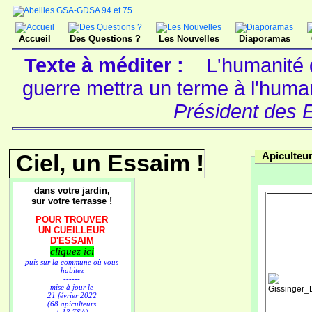
Accueil
Des Questions ?
Les Nouvelles
Diaporamas
Texte à méditer :
L'humanité 
guerre mettra un terme à l'huma
Président des 
Ciel, un Essaim !
Apiculteu
dans votre jardin,
sur votre terrasse !
POUR TROUVER
UN CUEILLEUR
D'ESSAIM
cliquez ici
puis sur la commune où vous
habitez
------
mise à jour le
21 février 2022
(68 apiculteurs