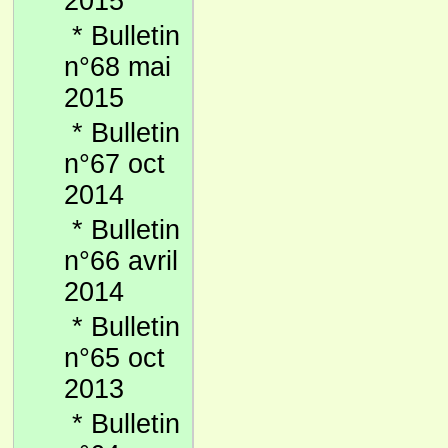
2015
*
Bulletin
n°68 mai
2015
*
Bulletin
n°67 oct
2014
*
Bulletin
n°66 avril
2014
*
Bulletin
n°65 oct
2013
*
Bulletin