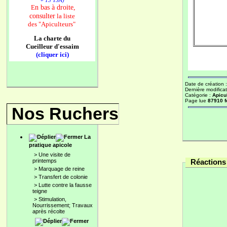
+ 13 TSA)
n bas à droite,
E
consulter
la liste
des
"Apiculteurs"
La charte du
Cueilleur d'essaim
(cliquer ici)
Date de création 
Dernière modificat
Catégorie :
Apicu
Page lue
87910 f
Nos Ruchers
La
pratique apicole
>
Une visite de
printemps
Réactions 
>
Marquage de reine
>
Transfert de colonie
>
Lutte contre la fausse
teigne
>
Stimulation,
Nourrissement; Travaux
après récolte