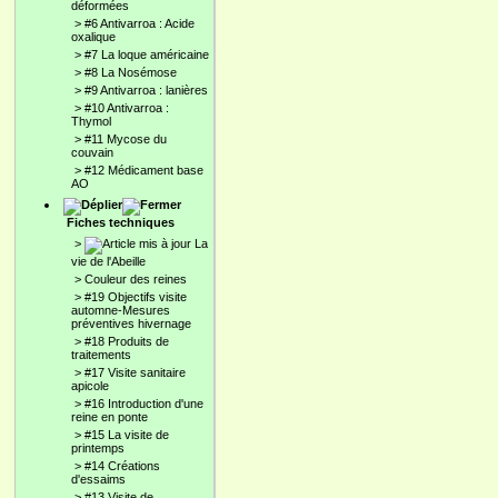
déformées
>
#6 Antivarroa : Acide
oxalique
>
#7 La loque américaine
>
#8 La Nosémose
>
#9 Antivarroa : lanières
>
#10 Antivarroa :
Thymol
>
#11 Mycose du
couvain
>
#12 Médicament base
AO
Fiches techniques
>
La
vie de l'Abeille
>
Couleur des reines
>
#19 Objectifs visite
automne-Mesures
préventives hivernage
>
#18 Produits de
traitements
>
#17 Visite sanitaire
apicole
>
#16 Introduction d'une
reine en ponte
>
#15 La visite de
printemps
>
#14 Créations
d'essaims
>
#13 Visite de