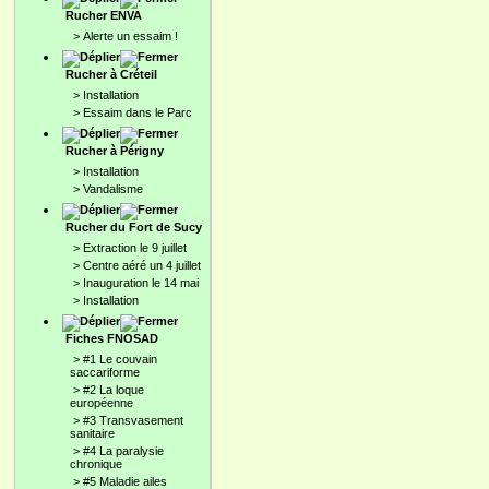
Rucher ENVA
>
Alerte un essaim !
Rucher à Créteil
>
Installation
>
Essaim dans le Parc
Rucher à Périgny
>
Installation
>
Vandalisme
Rucher du Fort de Sucy
>
Extraction le 9 juillet
>
Centre aéré un 4 juillet
>
Inauguration le 14 mai
>
Installation
Fiches FNOSAD
>
#1 Le couvain
saccariforme
>
#2 La loque
européenne
>
#3 Transvasement
sanitaire
>
#4 La paralysie
chronique
>
#5 Maladie ailes