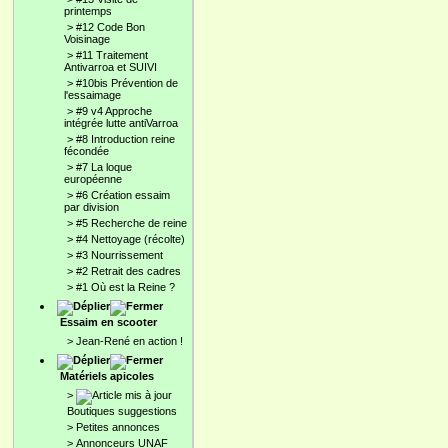
printemps
>
#12 Code Bon
Voisinage
>
#11 Traitement
Antivarroa et SUIVI
>
#10bis Prévention de
l'essaimage
>
#9 v4 Approche
intégrée lutte antiVarroa
>
#8 Introduction reine
fécondée
>
#7 La loque
européenne
>
#6 Création essaim
par division
>
#5 Recherche de reine
>
#4 Nettoyage (récolte)
>
#3 Nourrissement
>
#2 Retrait des cadres
>
#1 Où est la Reine ?
Essaim en scooter
>
Jean-René en action !
Matériels apicoles
>
Boutiques suggestions
>
Petites annonces
>
Annonceurs UNAF