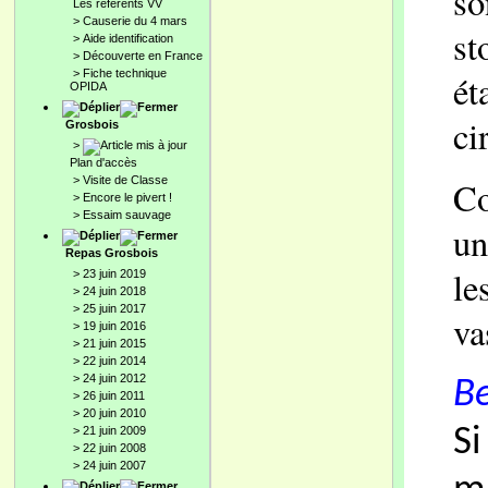
so
Les référents VV
>
Causerie du 4 mars
st
>
Aide identification
>
Découverte en France
>
Fiche technique
ét
OPIDA
ci
Grosbois
>
Plan d'accès
>
Visite de Classe
Co
>
Encore le pivert !
>
Essaim sauvage
un
Repas Grosbois
le
>
23 juin 2019
>
24 juin 2018
>
25 juin 2017
va
>
19 juin 2016
>
21 juin 2015
>
22 juin 2014
>
24 juin 2012
Be
>
26 juin 2011
>
20 juin 2010
>
21 juin 2009
Si
>
22 juin 2008
>
24 juin 2007