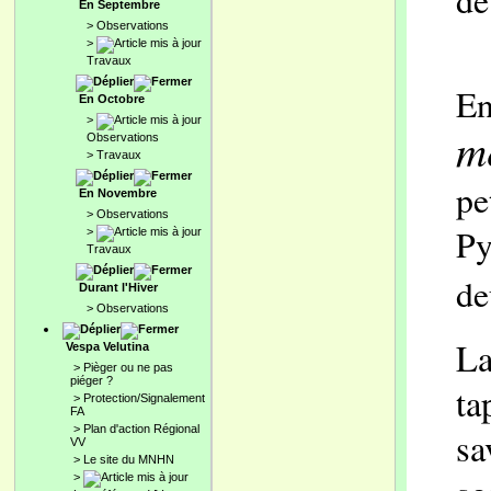
dé
En Septembre
>
Observations
>
Travaux
En
En Octobre
>
m
Observations
>
Travaux
pe
En Novembre
>
Observations
Py
>
Travaux
d
Durant l'Hiver
>
Observations
La
Vespa Velutina
>
Pièger ou ne pas
piéger ?
ta
>
Protection/Signalement
FA
>
Plan d'action Régional
sa
VV
>
Le site du MNHN
>