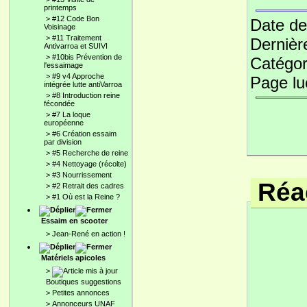
printemps
>
#12 Code Bon
Date de
Voisinage
>
#11 Traitement
Dernièr
Antivarroa et SUIVI
>
#10bis Prévention de
Catégor
l'essaimage
>
#9 v4 Approche
Page l
intégrée lutte antiVarroa
>
#8 Introduction reine
fécondée
>
#7 La loque
européenne
>
#6 Création essaim
par division
>
#5 Recherche de reine
>
#4 Nettoyage (récolte)
>
#3 Nourrissement
Réac
>
#2 Retrait des cadres
>
#1 Où est la Reine ?
Essaim en scooter
>
Jean-René en action !
Matériels apicoles
>
Boutiques suggestions
>
Petites annonces
>
Annonceurs UNAF