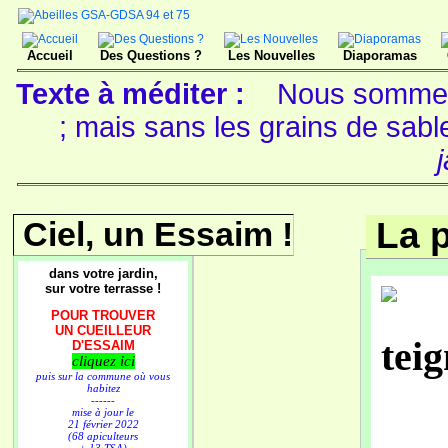
Accueil
Des Questions ?
Les Nouvelles
Diaporamas
Texte à méditer :
Nous sommes 
; mais sans les grains de sable
Ciel, un Essaim !
La p
dans votre jardin,
sur votre terrasse !
POUR TROUVER
UN CUEILLEUR
D'ESSAIM
cliquez ici
puis sur la commune où vous
habitez
------
mise à jour le
21 février 2022
(68 apiculteurs