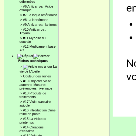
déformées
em
>
#6 Antivarroa : Acide
oxalique
>
#7 La loque américaine
>
#8 La Nosémose
>
#9 Antivarroa : lanières
>
#10 Antivarroa :
Thymol
>
#11 Mycose du
couvain
>
#12 Médicament base
AO
No
Fiches techniques
>
La
vie de l'Abeille
vo
>
Couleur des reines
>
#19 Objectifs visite
automne-Mesures
préventives hivernage
>
#18 Produits de
traitements
>
#17 Visite sanitaire
apicole
>
#16 Introduction d'une
reine en ponte
>
#15 La visite de
printemps
>
#14 Créations
d'essaims
>
#13 Visite de