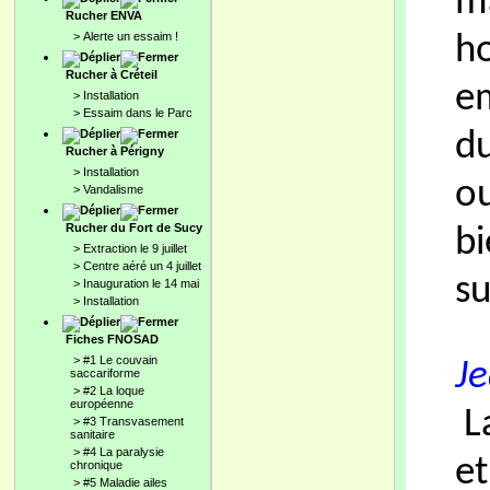
ma
Rucher ENVA
>
Alerte un essaim !
ho
Rucher à Créteil
em
>
Installation
>
Essaim dans le Parc
du
Rucher à Périgny
>
Installation
ou
>
Vandalisme
Rucher du Fort de Sucy
bi
>
Extraction le 9 juillet
>
Centre aéré un 4 juillet
su
>
Inauguration le 14 mai
>
Installation
Fiches FNOSAD
>
#1 Le couvain
Je
saccariforme
>
#2 La loque
européenne
La
>
#3 Transvasement
sanitaire
>
#4 La paralysie
et
chronique
>
#5 Maladie ailes