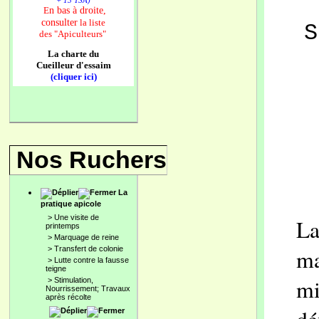
+ 13 TSA)
n bas à droite,
E
consulter
la liste
S
des
"Apiculteurs"
La charte du
Cueilleur d'essaim
(cliquer ici)
Nos Ruchers
La
pratique apicole
>
Une visite de
La
printemps
>
Marquage de reine
>
Transfert de colonie
ma
>
Lutte contre la fausse
teigne
mi
>
Stimulation,
Nourrissement; Travaux
après récolte