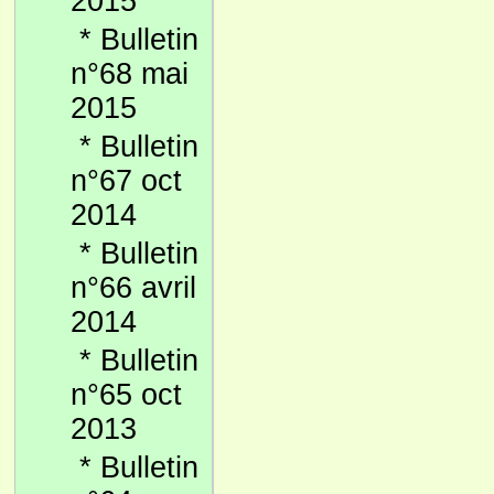
2015
*
Bulletin
n°68 mai
2015
*
Bulletin
n°67 oct
2014
*
Bulletin
n°66 avril
2014
*
Bulletin
n°65 oct
2013
*
Bulletin