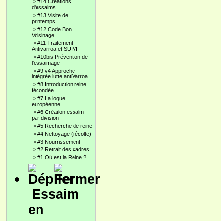
>
#14 Créations
d'essaims
>
#13 Visite de
printemps
>
#12 Code Bon
Voisinage
>
#11 Traitement
Antivarroa et SUIVI
>
#10bis Prévention de
l'essaimage
>
#9 v4 Approche
intégrée lutte antiVarroa
>
#8 Introduction reine
fécondée
>
#7 La loque
européenne
>
#6 Création essaim
par division
>
#5 Recherche de reine
>
#4 Nettoyage (récolte)
>
#3 Nourrissement
>
#2 Retrait des cadres
>
#1 Où est la Reine ?
Essaim
en