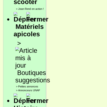
scooter
>
Jean-René en action !
Matériels
apicoles
>
Boutiques
suggestions
>
Petites annonces
>
Annonceurs UNAF