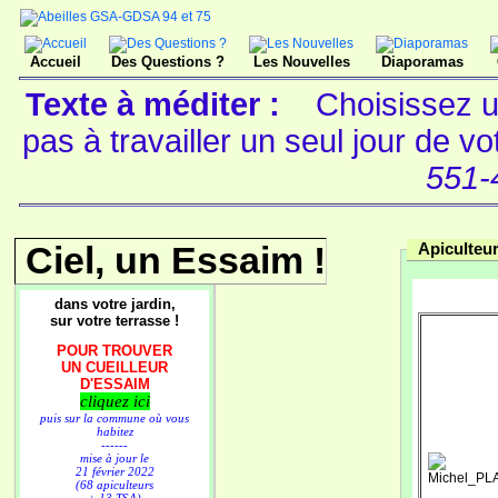
Accueil
Des Questions ?
Les Nouvelles
Diaporamas
Texte à méditer :
Choisissez u
pas à travailler un seul jour de v
551-
Ciel, un Essaim !
Apiculteu
dans votre jardin,
sur votre terrasse !
POUR TROUVER
UN CUEILLEUR
D'ESSAIM
cliquez ici
puis sur la commune où vous
habitez
------
mise à jour le
21 février 2022
(68 apiculteurs