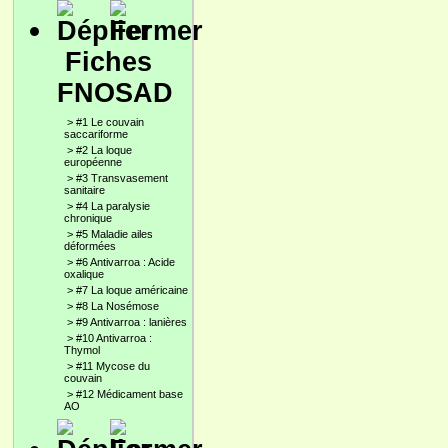
Fiches
FNOSAD
>
#1 Le couvain
saccariforme
>
#2 La loque
européenne
>
#3 Transvasement
sanitaire
>
#4 La paralysie
chronique
>
#5 Maladie ailes
déformées
>
#6 Antivarroa : Acide
oxalique
>
#7 La loque américaine
>
#8 La Nosémose
>
#9 Antivarroa : lanières
>
#10 Antivarroa :
Thymol
>
#11 Mycose du
couvain
>
#12 Médicament base
AO