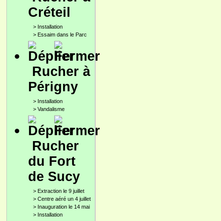
Créteil
>
Installation
>
Essaim dans le Parc
Rucher à
Périgny
>
Installation
>
Vandalisme
Rucher
du Fort
de Sucy
>
Extraction le 9 juillet
>
Centre aéré un 4 juillet
>
Inauguration le 14 mai
>
Installation