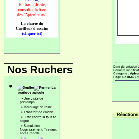
+ 13 TSA)
n bas à droite,
E
consulter
la liste
des
"Apiculteurs"
La charte du
Cueilleur d'essaim
(cliquer ici)
Nos Ruchers
Date de création 
Dernière modificat
Catégorie :
Apicu
Page lue
86833 f
La
pratique apicole
>
Une visite de
printemps
>
Marquage de reine
>
Transfert de colonie
Réactions 
>
Lutte contre la fausse
teigne
>
Stimulation,
Nourrissement; Travaux
après récolte