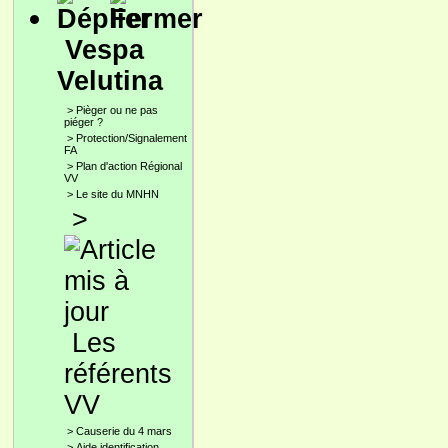
Vespa
Velutina
>
Pièger ou ne pas
piéger ?
>
Protection/Signalement
FA
>
Plan d'action Régional
VV
>
Le site du MNHN
>
Les
référents
VV
>
Causerie du 4 mars
>
Aide identification